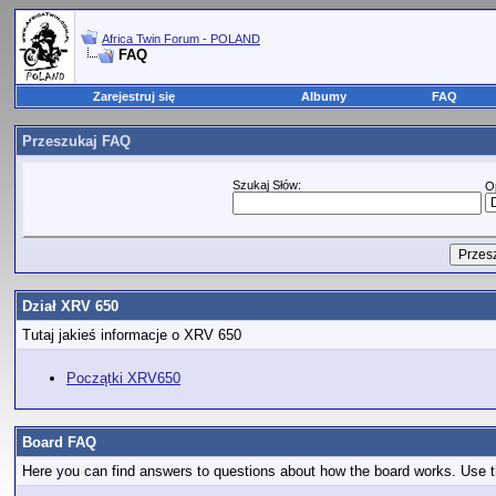
Africa Twin Forum - POLAND
FAQ
Zarejestruj się
Albumy
FAQ
Przeszukaj FAQ
Szukaj Słów:
O
Dział XRV 650
Tutaj jakieś informacje o XRV 650
Początki XRV650
Board FAQ
Here you can find answers to questions about how the board works. Use th