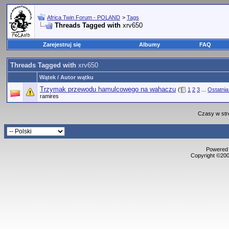
Africa Twin Forum - POLAND
>
Tags
Threads Tagged with
xrv650
Zarejestruj się
Albumy
FAQ
Threads Tagged with
xrv650
Wątek / Autor wątku
Trzymak przewodu hamulcowego na wahaczu
(
1
2
3
...
Ostatnia
ramires
Czasy w str
Powered b
Copyright ©2000