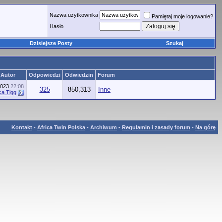
Nazwa użytkownika
Pamiętaj moje logowanie?
Hasło
Dzisiejsze Posty
Szukaj
 Autor
Odpowiedzi
Odwiedzin
Forum
2023
22:08
325
850,313
Inne
ca Tigg
Kontakt
-
Africa Twin Polska
-
Archiwum
-
Regulamin i zasady forum
-
Na górę