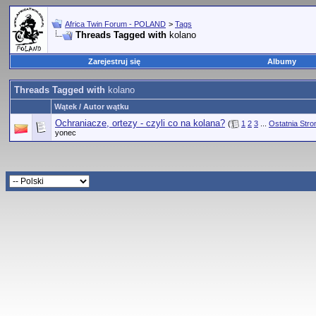
Africa Twin Forum - POLAND
>
Tags
Threads Tagged with
kolano
Zarejestruj się
Albumy
Threads Tagged with
kolano
Wątek / Autor wątku
Ochraniacze, ortezy - czyli co na kolana?
(
1
2
3
...
Ostatnia Stro
yonec