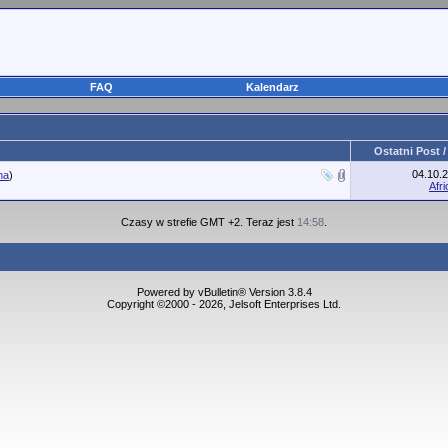
FAQ
Kalendarz
Ostatni Post /
04.10.
na
)
Afri
Czasy w strefie GMT +2. Teraz jest
14:58
.
Powered by vBulletin® Version 3.8.4
Copyright ©2000 - 2026, Jelsoft Enterprises Ltd.