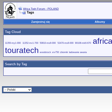
Africa Twin Forum - POLAND
Tags
Zarejestruj się
Albumy
Tag Cloud
afri
11350-my1-000
11352-mv1-700
50810-ms8-000
52470-ms8-000
90108-mk6-670
touratech
woodstock
xrv750
zbiornik
ładowanie awaria
Search by Tag