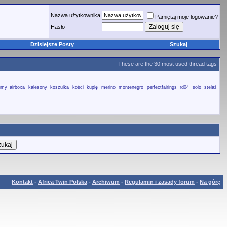
Nazwa użytkownika
Pamiętaj moje logowanie?
Hasło
Dzisiejsze Posty
Szukaj
These are the 30 most used thread tags
umy airboxa
kalesony
koszulka
kości
kupię
merino
montenegro
perfectfairings
rd04
solo
stelaż
Kontakt
-
Africa Twin Polska
-
Archiwum
-
Regulamin i zasady forum
-
Na górę