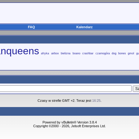
FAQ
Kalendarz
canqueens
afryka
airbox
bielizna
boano
crashbar
czarnogóra
dog bones
gmol
g
Czasy w strefie GMT +2. Teraz jest
16:25
.
Powered by vBulletin® Version 3.8.4
Copyright ©2000 - 2026, Jelsoft Enterprises Ltd.