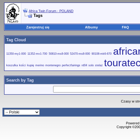
Africa Twin Forum - POLAND
Tags
Zarejestruj się
Albumy
FAQ
Tag Cloud
afric
11350-my1-000
11352-mv1-700
50810-ms8-000
52470-ms8-000
90108-mk6-670
tourate
koszulka
kości
kupię
merino
montenegro
perfectfairings
rd04
solo
stelaż
Search by Tag
Czasy w str
Powered b
Copyright ©2000