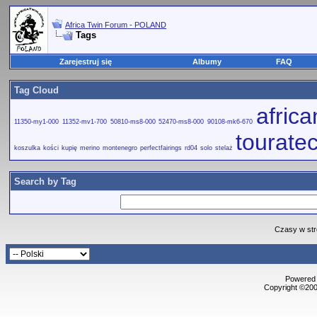
Africa Twin Forum - POLAND
Tags
Zarejestruj się
Albumy
FAQ
Tag Cloud
afric
11350-my1-000
11352-mv1-700
50810-ms8-000
52470-ms8-000
90108-mk6-670
tourate
koszulka
kości
kupię
merino
montenegro
perfectfairings
rd04
solo
stelaż
Search by Tag
Czasy w str
Powered b
Copyright ©2000