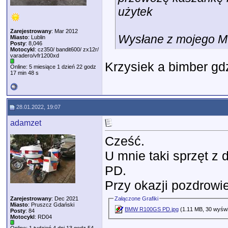
użytek
Zarejestrowany
: Mar 2012
Wysłane z mojego M 
Miasto
: Lublin
Posty
: 8,046
Motocykl
: cz350/ bandit600/ zx12r/
varadero/vfr1200xd
Krzysiek a bimber gd
Online: 5 miesiące 1 dzień 22 godz
17 min 48 s
28.01.2022, 19:07
adamzet
Cześć.
U mnie taki sprzęt 
PD.
Przy okazji pozdrowie
Zarejestrowany
: Dec 2021
Załączone Grafiki
Miasto
: Pruszcz Gdański
BMW R100GS PD.jpg
(1.11 MB, 30 wyświ
Posty
: 84
Motocykl
: RD04