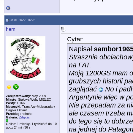
28.01.2022, 16:28
herni
Cytat:
Napisał
sambor196
Strasznie obciachowy
na FAT.
Moją 1200GS mam od t
grubszych historii pa
zaglądać
No i padł
Argentynie więc w p
Zarejestrowany
: May 2009
Miasto
: Stalowa Wola/ MIELEC
Posty
: 1,166
Nie przepadam za nią
Motocykl
: TransAlp+Multistrada +
Cagiva Elefant
ale czasem trzeba m
Przebieg:
hohoho
Galeria:
Zdjęcia
do tego się to dobrze
Online: 1 miesiąc 1 tydzień 6 dni 10
na jednej do Patagon
godz 24 min 36 s