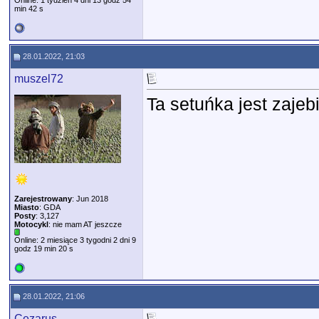
Online: 1 tydzień 4 dni 13 godz 54
min 42 s
28.01.2022, 21:03
muszel72
Ta setuńka jest zajeb
Zarejestrowany
: Jun 2018
Miasto
: GDA
Posty
: 3,127
Motocykl
: nie mam AT jeszcze
Online: 2 miesiące 3 tygodni 2 dni 9
godz 19 min 20 s
28.01.2022, 21:06
Cezarus