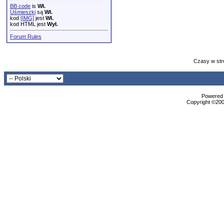
BB code
is
Wł.
Uśmieszki
są
Wł.
kod
[IMG]
jest
Wł.
kod HTML jest
Wył.
Forum Rules
Czasy w str
Powered b
Copyright ©2000