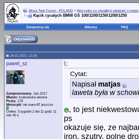
Africa Twin Forum - POLAND
>
Wszystko co chciałbyś wiedzieć o motoc
Kącik cycatych BMW GS 100/1100/1150/1200/1250
Zarejestruj się
Albumy
FAQ
28.01.2022, 13:26
pawel_sz
Cytat:
Napisał
matjas
laweta była w schow
Zarejestrowany
: Jan 2017
Miasto
: krakowska wioska
Posty
: 179
Motocykl
: nie mam AT jeszcze
, to jest niekwesto
Online: 3 tygodni 2 dni 11 godz 11
min 40 s
ps
okazuje się, ze najb
iron, szutry, polne dr