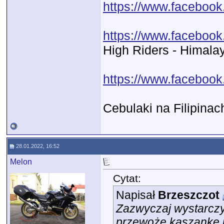
https://www.faceboo
https://www.facebook
High Riders - Himala
https://www.faceboo
Cebulaki na Filipinac
28.01.2022, 16:52
Melon
Cytat:
Napisał
Brzeszczot
Zazwyczaj wystarczy 
przewożę kaszankę i