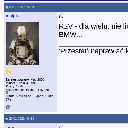
28.01.2022, 23:38
matjas
R2V - dla wielu, nie 
BMW...
_________________
'Przestań naprawiać 
Zarejestrowany
: May 2008
Miasto
: Brzezia Łąka
Posty
: 17,440
Motocykl
: nie mam AT jeszcze
Online: 5 miesiące 16 godz 25 min
17 s
29.01.2022, 00:33
zimny