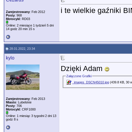
i te wielkie gaźniki B
Zarejestrowany
: Feb 2012
Posty
: 968
Motocykl
: RD03
Online: 2 miesiące 1 tydzień 5 dni
14 godz 20 min 15 s
28.01.2022, 23:34
kylo
Dzięki Adam
Załączone Grafiki
_images_DSCN45010.jpg
(439.8 KB, 30 w
Zarejestrowany
: Feb 2013
Miasto
: Lubelskie
Posty
: 706
Motocykl
: CRF1000
Online: 1 miesiąc 3 tygodni 2 dni 13
godz 8 s