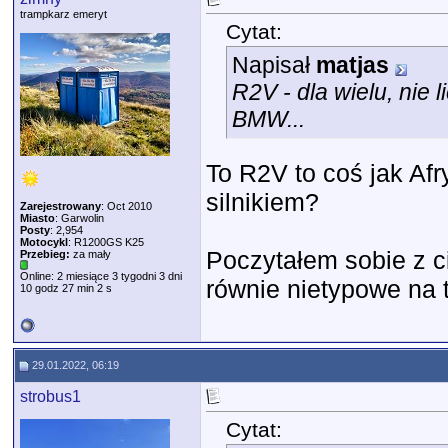
trampkarz emeryt
Cytat:
Napisał
matjas
R2V - dla wielu, nie 
BMW...
To R2V to coś jak Af
silnikiem?
Zarejestrowany
: Oct 2010
Miasto
: Garwolin
Posty
: 2,954
Motocykl
: R1200GS K25
Poczytałem sobie z c
Przebieg:
za mały
Online: 2 miesiące 3 tygodni 3 dni
równie nietypowe na tl
10 godz 27 min 2 s
29.01.2022, 06:19
strobus1
Cytat: