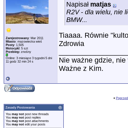
Napisał
matjas
R2V - dla wielu, nie 
BMW...
Tiaaaa. Równie "kult
Zarejestrowany
: Mar 2011
Zdrowia
Miasto
: mazowiecka wieś
Posty
: 1,505
Motocykl
: 5 szt
_________________
Przebieg:
znośny
Nie ważne gdzie, ni
Online: 3 miesiące 3 tygodni 5 dni
11 godz 32 min 24 s
Ważne z Kim.
«
Poprzed
Zasady Postowania
You
may not
post new threads
You
may not
post replies
You
may not
post attachments
You
may not
edit your posts