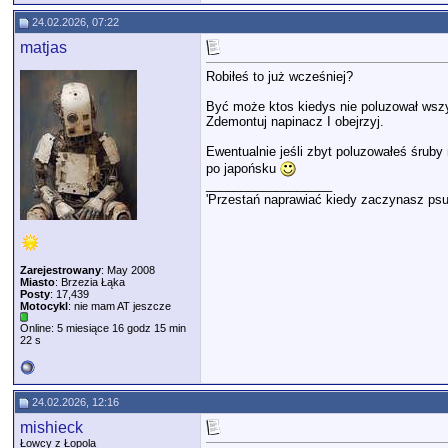
24.02.2026, 07:22
matjas
Robiłeś to już wcześniej?
Być może ktos kiedys nie poluzował wszy
Zdemontuj napinacz I obejrzyj.
Ewentualnie jeśli zbyt poluzowałeś śruby
po japońsku
__________________
'Przestań naprawiać kiedy zaczynasz psu
Zarejestrowany
: May 2008
Miasto
: Brzezia Łąka
Posty
: 17,439
Motocykl
: nie mam AT jeszcze
Online: 5 miesiące 16 godz 15 min
22 s
24.02.2026, 12:16
mishieck
Łowcy z Łopola