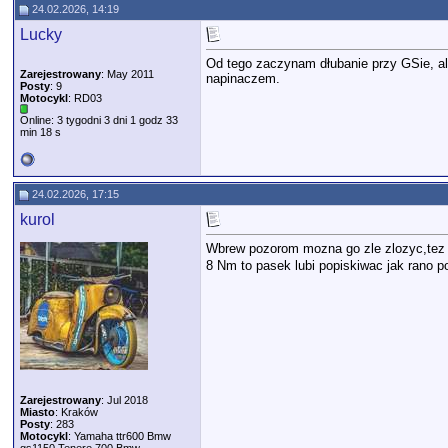
24.02.2026, 14:19
Lucky
Od tego zaczynam dłubanie przy GSie, ale
Zarejestrowany
: May 2011
napinaczem.
Posty
: 9
Motocykl
: RD03
Online: 3 tygodni 3 dni 1 godz 33
min 18 s
24.02.2026, 17:15
kurol
Wbrew pozorom mozna go zle zlozyc,tez
8 Nm to pasek lubi popiskiwac jak rano po
Zarejestrowany
: Jul 2018
Miasto
: Kraków
Posty
: 283
Motocykl
: Yamaha ttr600 Bmw