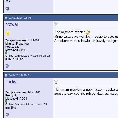
22 s
11.02.2026, 15:05
browar
Spoko,znam różnice
Mimo wszystko wolałbym sobie to całe us
Ale skoro można łatwiej-ok,każdy robi,ja
Zarejestrowany
: Jul 2014
Miasto
: Pruszków
Posty
: 120
Motocykl
: 890/701
Online: 1 miesiąc 1 tydzień 5 dni 18
godz 2 min 53 s
24.02.2026, 07:15
Lucky
Hej, mam problem z napinaczem paska alte
Zarejestrowany
: May 2011
zepsuty czy coś źle robię? Napinać na u
Posty
: 9
Motocykl
: RD03
Online: 3 tygodni 3 dni 1 godz 33
min 18 s