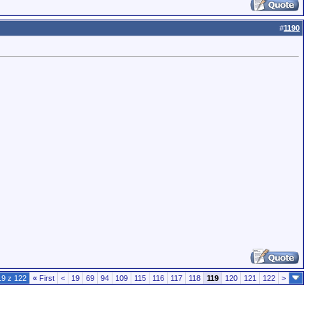
#
1190
19 z 122
«
First
<
19
69
94
109
115
116
117
118
119
120
121
122
>