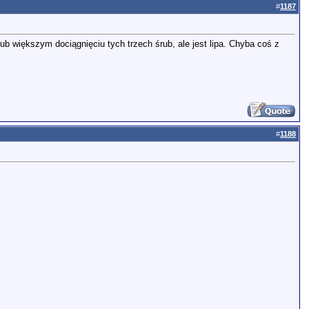
#
1187
ub większym dociągnięciu tych trzech śrub, ale jest lipa. Chyba coś z
#
1188