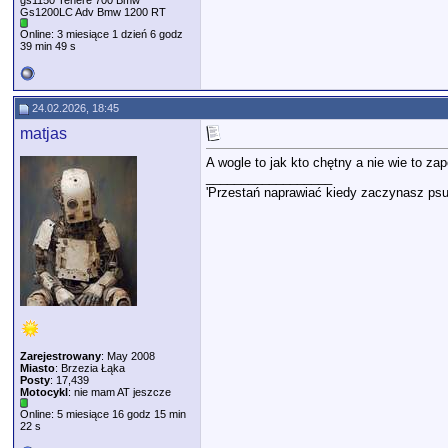
gs1150 Tenere 700 Bmw
Gs1200LC Adv Bmw 1200 RT
Online: 3 miesiące 1 dzień 6 godz
39 min 49 s
24.02.2026, 18:45
matjas
A wogle to jak kto chętny a nie wie to z
__________________
'Przestań naprawiać kiedy zaczynasz psu
Zarejestrowany
: May 2008
Miasto
: Brzezia Łąka
Posty
: 17,439
Motocykl
: nie mam AT jeszcze
Online: 5 miesiące 16 godz 15 min
22 s