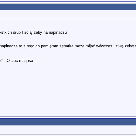
stkich śrub I ściął zęby na napinaczu
 napinacza to z tego co pamiętam zębatka może mijać wówczas listwę zębatą i
ć' - Ojciec matjasa