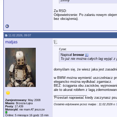
zimny
Za RSD:
Odpowietrzenie: Po zalaniu nowym olejem 
bez obciążenia).
11.02.2026, 09:07
matjas
Cytat:
Napisał
browar
To już nie można całych lag wyjąć z
domyślam się, że wiesz jaka jest zasad
w BMW można wymienić uszczelniacz przeci
elegancko można wydłubać zgarniacz.
BEZ: ściągania obu zacisków, wyjmowani
ale to akurat robiłem z lagą zdemontowa
__________________
'Przestań naprawiać kiedy zaczynasz psu
Zarejestrowany
: May 2008
Miasto
: Brzezia Łąka
Ostatnio edytowane przez matjas : 11.02.2026 o
Posty
: 17,439
Motocykl
: nie mam AT jeszcze
Online: 5 miesiące 16 godz 15 min