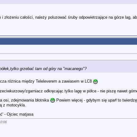
i złożeniu całości, należy poluzować śruby odpowietrzające na górze lag, ab
 półek,tylko grzebać tam od góry na "macanego"?
nicza różnica między Teleleverem a zawiasem w LC8
wkurzowy/zgarniacz odkręcając tylko lagę w półce - nie piszę nawet górnej 
a osi, zdejmowania błotnika
Powiem więcej - gdybym się uparł to twierdzę
ną z motocykla.
ć' - Ojciec matjasa
10:06