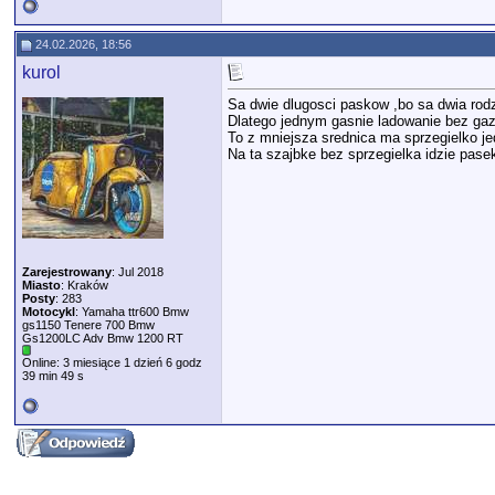
24.02.2026, 18:56
kurol
Sa dwie dlugosci paskow ,bo sa dwia rodz
Dlatego jednym gasnie ladowanie bez gaz
To z mniejsza srednica ma sprzegielko j
Na ta szajbke bez sprzegielka idzie pase
Zarejestrowany
: Jul 2018
Miasto
: Kraków
Posty
: 283
Motocykl
: Yamaha ttr600 Bmw
gs1150 Tenere 700 Bmw
Gs1200LC Adv Bmw 1200 RT
Online: 3 miesiące 1 dzień 6 godz
39 min 49 s