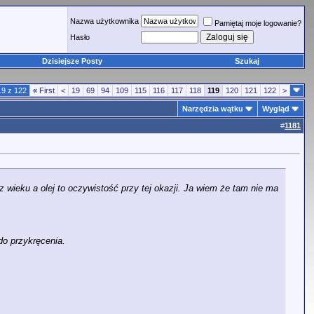
Nazwa użytkownika
Pamiętaj moje logowanie?
Hasło
Dzisiejsze Posty
Szukaj
19 z 122
«
First
<
19
69
94
109
115
116
117
118
119
120
121
122
>
Narzędzia wątku
Wygląd
#
1181
wieku a olej to oczywistość przy tej okazji. Ja wiem że tam nie ma
do przykręcenia.
.