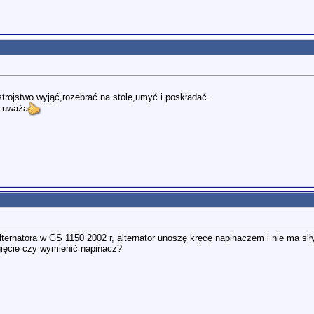
trojstwo wyjąć,rozebrać na stole,umyć i poskładać.
k uważa
rnatora w GS 1150 2002 r, alternator unoszę kręcę napinaczem i nie ma siły
gięcie czy wymienić napinacz?