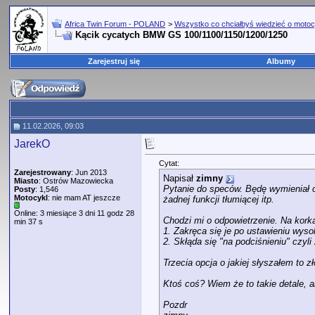
Africa Twin Forum - POLAND
>
Wszystko co chciałbyś wiedzieć o motoc
Kącik cycatych BMW GS 100/1100/1150/1200/1250
Zarejestruj się
Albumy
11.02.2026, 09:03
JarekO
Cytat:
Zarejestrowany
: Jun 2013
Napisał
zimny
Miasto
: Ostrów Mazowiecka
Pytanie do speców. Będę wymieniał o
Posty
: 1,546
Motocykl
: nie mam AT jeszcze
żadnej funkcji tłumiącej itp.
Online: 3 miesiące 3 dni 11 godz 28
Chodzi mi o odpowietrzenie. Na korka
min 37 s
1. Zakręca się je po ustawieniu wyso
2. Skłąda się "na podciśnieniu" czyl
Trzecia opcja o jakiej słyszałem to 
Ktoś coś? Wiem że to takie detale, a
Pozdr