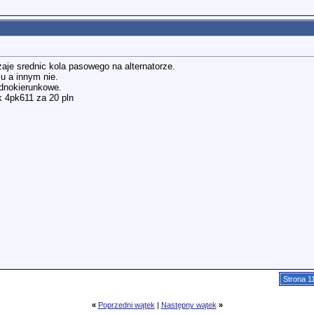
aje srednic kola pasowego na alternatorze.
u a innym nie.
ednokierunkowe.
k 4pk611 za 20 pln
Strona 1
«
Poprzedni wątek
|
Następny wątek
»