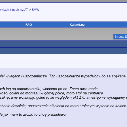
yklach innych niż AT
>
BMW
FAQ
Kalendarz
Strona 1
lej w lagach i uszczelniacze. Tzn uszczelniacze wypadałoby bo są spękane z 
ch lag są odpowietrzniki, wiadomo po co. Znam dwie teorie:
kości goleni do montażu w górnej półce, moto stoi na centralce.
i zakręcamy wciskając goleń (o ile względem pkt 1?), a następnie wyciągamy 
złożenie dowolnie, upuszczenie ciśnienia na moto stojącym w pionie na kołach
le jak mam to zrobić to chcę prawidłowo.