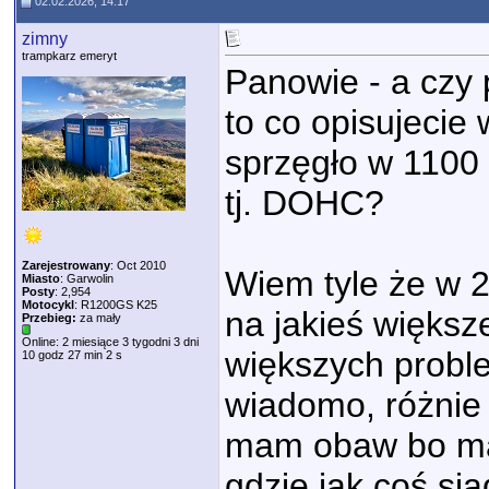
02.02.2026, 14:17
zimny
trampkarz emeryt
Panowie - a czy 
to co opisujecie
sprzęgło w 1100 
tj. DOHC?
Zarejestrowany
: Oct 2010
Wiem tyle że w 2
Miasto
: Garwolin
Posty
: 2,954
Motocykl
: R1200GS K25
na jakieś większ
Przebieg:
za mały
Online: 2 miesiące 3 tygodni 3 dni
większych probl
10 godz 27 min 2 s
wiadomo, różnie
mam obaw bo mam
gdzie jak coś si