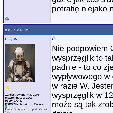
potrafię niejako 
02.02.2026, 14:40
matjas
Nie podpowiem C
wysprzęglik to 
padnie - to co z
wypływowego w 
w razie W. Jest
wysprzęglik w 120
Zarejestrowany
: May 2008
Miasto
: Brzezia Łąka
Posty
: 17,440
może są tak zrob
Motocykl
: nie mam AT jeszcze
Online: 5 miesiące 16 godz 25 min
17 s