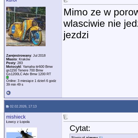
Mimo ze w porow
wlasciwie nie jed
jezdzi
Zarejestrowany
: Jul 2018
Miasto
: Kraków
Posty
: 283
Motocykl
: Yamaha ttr600 Bmw
gs1150 Tenere 700 Bmw
Gs1200LC Adv Bmw 1200 RT
Online: 3 miesiące 1 dzień 6 godz
39 min 49 s
02.02.2026, 17:13
mishieck
Łowcy z Łopola
Cytat:
Napisał
zimny