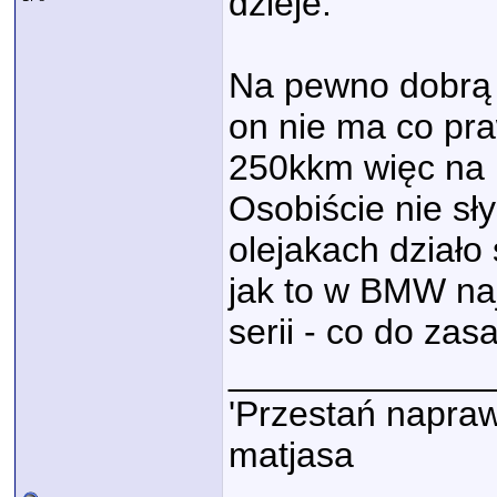
dzieje.
Na pewno dobrą 
on nie ma co pr
250kkm więc na 
Osobiście nie sł
olejakach działo
jak to w BMW naj
serii - co do zas
_____________
'Przestań napraw
matjasa