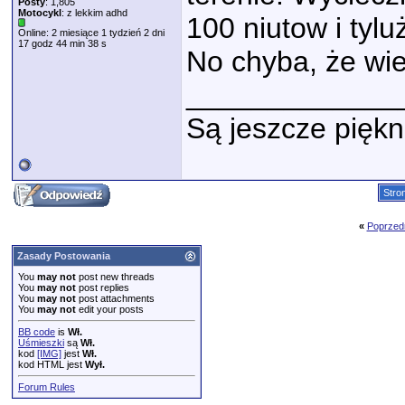
Posty
: 1,805
Motocykl
: z lekkim adhd
100 niutow i tylu
Online: 2 miesiące 1 tydzień 2 dni
17 godz 44 min 38 s
No chyba, że wie
_____________
Są jeszcze piękn
Stro
«
Poprzed
Zasady Postowania
You
may not
post new threads
You
may not
post replies
You
may not
post attachments
You
may not
edit your posts
BB code
is
Wł.
Uśmieszki
są
Wł.
kod
[IMG]
jest
Wł.
kod HTML jest
Wył.
Forum Rules