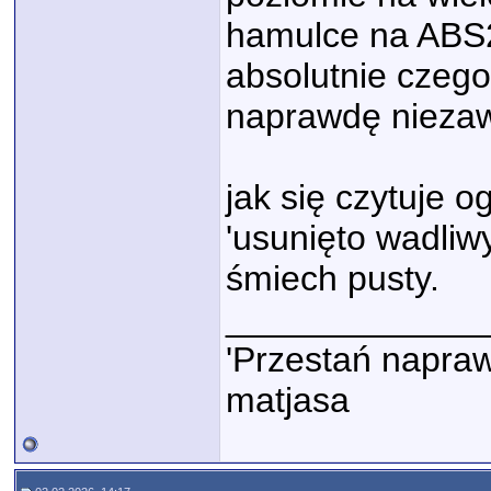
hamulce na ABS2 
absolutnie czego
naprawdę nieza
jak się czytuje 
'usunięto wadliw
śmiech pusty.
_____________
'Przestań napraw
matjasa