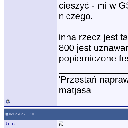
cieszyć - mi w 
niczego.
inna rzecz jest 
800 jest uznawany
popierniczone fe
_____________
'Przestań napraw
matjasa
02.02.2026, 17:50
kurol