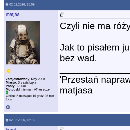
02.02.2026, 15:09
matjas
Czyli nie ma róż
Jak to pisałem ju
bez wad.
_____________
'Przestań napraw
Zarejestrowany
: May 2008
Miasto
: Brzezia Łąka
Posty
: 17,440
matjasa
Motocykl
: nie mam AT jeszcze
Online: 5 miesiące 16 godz 25 min
17 s
02.02.2026, 15:16
kurol