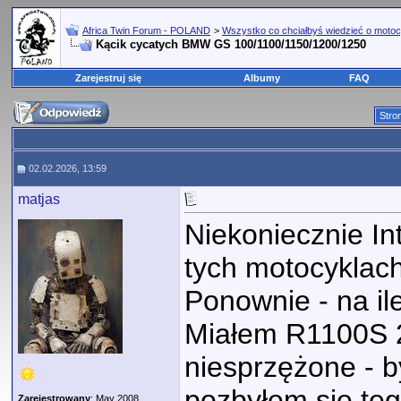
Africa Twin Forum - POLAND
>
Wszystko co chciałbyś wiedzieć o motoc
Kącik cycatych BMW GS 100/1100/1150/1200/1250
Zarejestruj się
Albumy
FAQ
Stro
02.02.2026, 13:59
matjas
Niekoniecznie In
tych motocyklach
Ponownie - na il
Miałem R1100S 2
niesprzężone - b
pozbyłem się te
Zarejestrowany
: May 2008