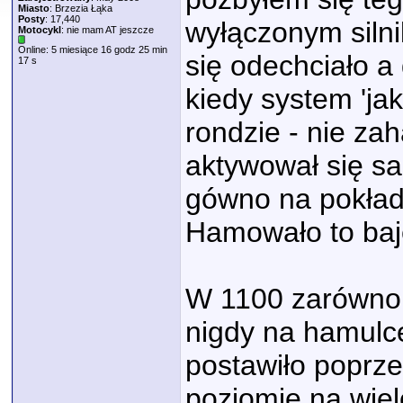
Miasto
: Brzezia Łąka
Posty
: 17,440
wyłączonym silni
Motocykl
: nie mam AT jeszcze
Online: 5 miesiące 16 godz 25 min
się odechciało 
17 s
kiedy system 'jak
rondzie - nie za
aktywował się sa
gówno na pokład
Hamowało to baje
W 1100 zarówno 
nigdy na hamulc
postawiło poprz
poziomie na wiel