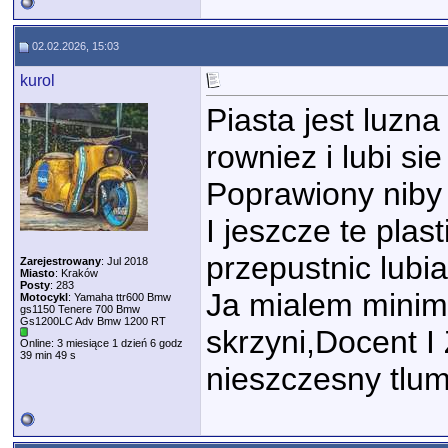
02.02.2026, 15:03
kurol
Piasta jest luzn
rowniez i lubi sie 
Poprawiony niby 
I jeszcze te plast
przepustnic lubi
Zarejestrowany
: Jul 2018
Miasto
: Kraków
Posty
: 283
Ja mialem minima
Motocykl
: Yamaha ttr600 Bmw
gs1150 Tenere 700 Bmw
Gs1200LC Adv Bmw 1200 RT
skrzyni,Docent I
Online: 3 miesiące 1 dzień 6 godz
39 min 49 s
nieszczesny tlum