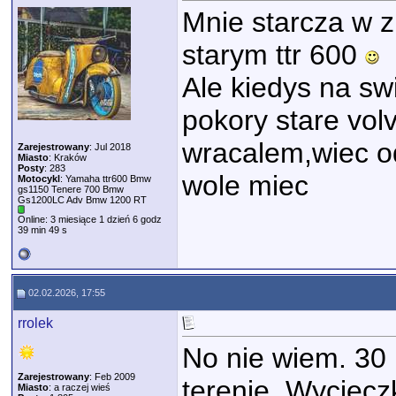
Mnie starcza w z
starym ttr 600
Ale kiedys na sw
pokory stare vol
wracalem,wiec od
Zarejestrowany
: Jul 2018
Miasto
: Kraków
Posty
: 283
wole miec
Motocykl
: Yamaha ttr600 Bmw
gs1150 Tenere 700 Bmw
Gs1200LC Adv Bmw 1200 RT
Online: 3 miesiące 1 dzień 6 godz
39 min 49 s
02.02.2026, 17:55
rrolek
No nie wiem. 30 
Zarejestrowany
: Feb 2009
terenie. Wyciecz
Miasto
: a raczej wieś