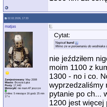
02.02.2026, 17:33
matjas
Cytat:
Napisał
kurol
Mimo ze w porownaniu do wodniaka ole
nie jeździłem ni
moim 1100 z kum
1300 - no i co. N
Zarejestrowany
: May 2008
wyprzedzaliśmy 
Miasto
: Brzezia Łąka
Posty
: 17,440
Motocykl
: nie mam AT jeszcze
pytanie po ch... 
Online: 5 miesiące 16 godz 25 min
17 s
1200 jest więcej 