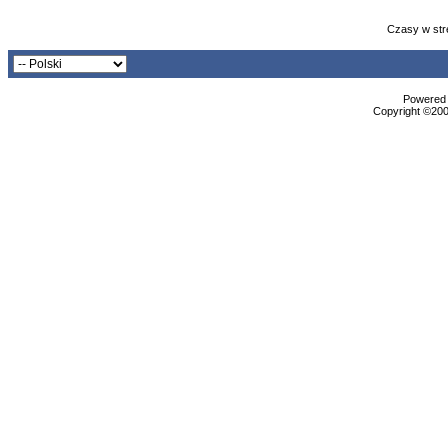
Czasy w str
Powered b
Copyright ©2000