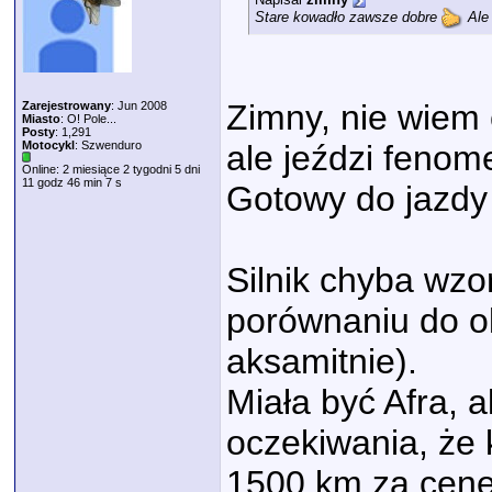
Stare kowadło zawsze dobre
Ale
Zimny, nie wiem c
Zarejestrowany
: Jun 2008
Miasto
: O! Pole...
Posty
: 1,291
Motocykl
: Szwenduro
ale jeździ fenom
Online: 2 miesiące 2 tygodni 5 dni
11 godz 46 min 7 s
Gotowy do jazdy
Silnik chyba wzo
porównaniu do o
aksamitnie).
Miała być Afra, 
oczekiwania, że
1500 km za cenę