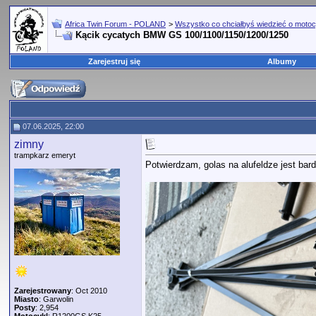
Africa Twin Forum - POLAND
>
Wszystko co chciałbyś wiedzieć o motoc
Kącik cycatych BMW GS 100/1100/1150/1200/1250
Zarejestruj się
Albumy
07.06.2025, 22:00
zimny
trampkarz emeryt
Potwierdzam, golas na alufeldze jest ba
Zarejestrowany
: Oct 2010
Miasto
: Garwolin
Posty
: 2,954