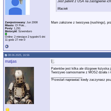
Jest patent z USA na zastąpienie ich
Maciek
Mam założone z tworzywa (nushings), pr
Zarejestrowany
: Jun 2008
Miasto
: O! Pole...
Posty
: 1,291
Motocykl
: Szwenduro
Online: 2 miesiące 2 tygodni 5 dni
11 godz 27 min 0
08.06.2025, 16:56
matjas
Patentów jest kilka ale ślizgowe łożyska j
Tworzywo samosmarne z MOS2 działa i robi
__________________
'Przestań naprawiać kiedy zaczynasz psu