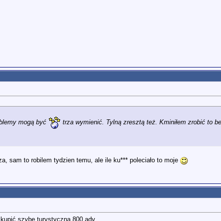
roblemy mogą być
trza wymienić. Tylną zresztą też. Kminiłem zrobić to b
 sam to robilem tydzien temu, ale ile ku*** poleciało to moje
ę kupić szybę turystyczną 800 adv.