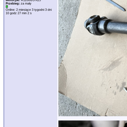
Motocykl
: R1200GS K25
Przebieg:
za mały
Online: 2 miesiące 3 tygodni 3 dni
10 godz 27 min 2 s