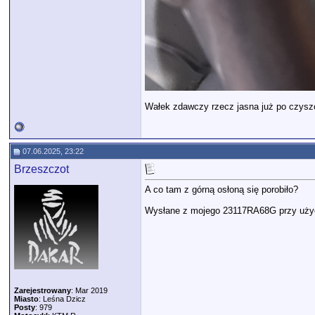
Wałek zdawczy rzecz jasna już po czysz
07.06.2025, 23:22
Brzeszczot
A co tam z górną osłoną się porobiło?
Wysłane z mojego 23117RA68G przy użyc
Zarejestrowany
: Mar 2019
Miasto
: Leśna Dzicz
Posty
: 979