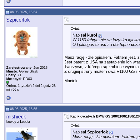
08.06.2025, 16:54
Szpicerlok
Cytat:
Napisał
kurol
W 1150 fabrycznie sa lozyska igiel
Od jakiegos czasu sa dostepne poz
Masz rację - źle opisałem. Faktem jest, 
Jest patent z USA na zastąpienie ich właś
Tworzywo, z którego są zrobione wyciera si
Zarejestrowany
: Jun 2018
Z drugiej strony miałem dwa R1100 GS i RT
Miasto
: Górny Śląsk
Posty
: 71
Motocykl
: RD03
Maciek
Online: 1 tydzień 2 dni 2 godz 26
min 56 s
08.06.2025, 16:55
mishieck
Kącik cycatych BMW GS 100/1100/1150/120
Łowcy z Łopola
Cytat:
Napisał
Szpicerlok
Masz rację - źle opisałem. Faktem je