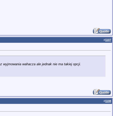
#
1107
ez wyjmowania wahacza ale jednak nie ma takiej opcji.
#
1108