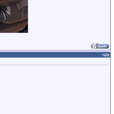
#
1102