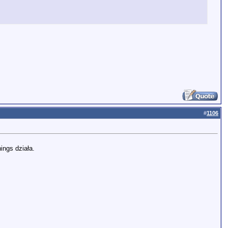
#
1106
ings działa.