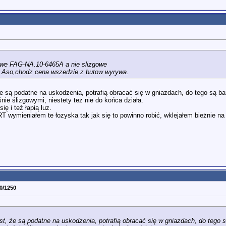
kowe FAG-NA.10-6465A a nie slizgowe
a Aso,chodz cena wszedzie z butow wyrywa.
że są podatne na uskodzenia, potrafią obracać się w gniazdach, do tego są ba
nie ślizgowymi, niestety też nie do końca działa.
ę i też łapią luz.
 wymieniałem te łozyska tak jak się to powinno robić, wklejałem bieżnie na l
0/1250
st, że są podatne na uskodzenia, potrafią obracać się w gniazdach, do tego s