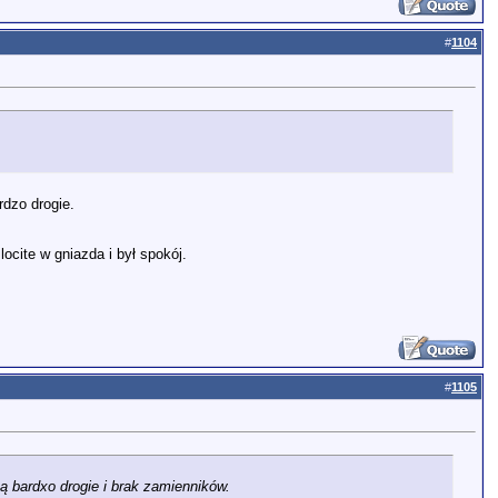
#
1104
rdzo drogie.
ocite w gniazda i był spokój.
#
1105
ą bardxo drogie i brak zamienników.