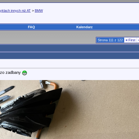
yklach innych niż AT
>
BMW
FAQ
Kalendarz
Strona 111 z 122
«
First
rdzo zadbany