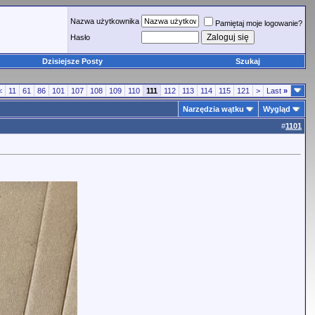
Nazwa użytkownika
Pamiętaj moje logowanie?
Hasło
Dzisiejsze Posty
Szukaj
<
11
61
86
101
107
108
109
110
111
112
113
114
115
121
>
Last
»
Narzędzia wątku
Wygląd
#
1101