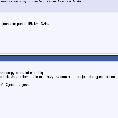
 właśnie ślizgowymi, niestety też nie do końca działa.
zejechałem ponad 15k km. Działa.
ako stopy brązu itd nie robią.
 ok. Ja zrobiłem sobie takie łożyska sam ale to co jest dostępne jako nush
ć' - Ojciec matjasa