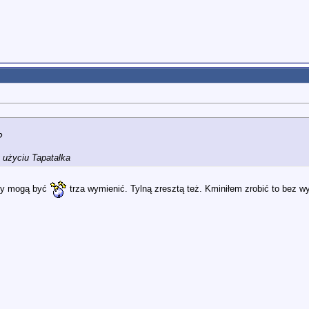
?
użyciu Tapatalka
emy mogą być
trza wymienić. Tylną zresztą też. Kminiłem zrobić to bez w