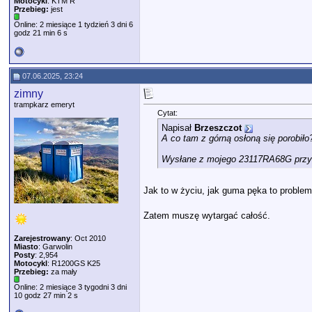
Motocykl
: KTM R
Przebieg:
jest
Online: 2 miesiące 1 tydzień 3 dni 6
godz 21 min 6 s
07.06.2025, 23:24
zimny
trampkarz emeryt
Cytat:
Napisał
Brzeszczot
A co tam z górną osłoną się porobiło
Wysłane z mojego 23117RA68G przy 
Jak to w życiu, jak guma pęka to probl
Zatem muszę wytargać całość.
Zarejestrowany
: Oct 2010
Miasto
: Garwolin
Posty
: 2,954
Motocykl
: R1200GS K25
Przebieg:
za mały
Online: 2 miesiące 3 tygodni 3 dni
10 godz 27 min 2 s