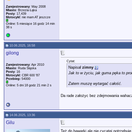
Zarejestrowany
: May 2008
Miasto
: Brzezia Łąka
Posty
: 17,439
Motocykl
: nie mam AT jeszcze
Online: 5 miesiące 16 godz 14 min
38 s
10.06.2025, 16:58
gilong
Cytat:
Zarejestrowany
: Apr 2010
Napisał
zimny
Miasto
: Ruda Śląska
Posty
: 16
Jak to w życiu, jak guma pęka to p
Motocykl
: CBR 600 '87
Przebieg:
54000
Zatem muszę wytargać całość.
Online: 5 dni 18 godz 21 min 2 s
Da rade założyc bez zdejmowania wahacza,
14.06.2025, 13:36
Gilu
Też do bawarki ale nie cycatej potrzebuj