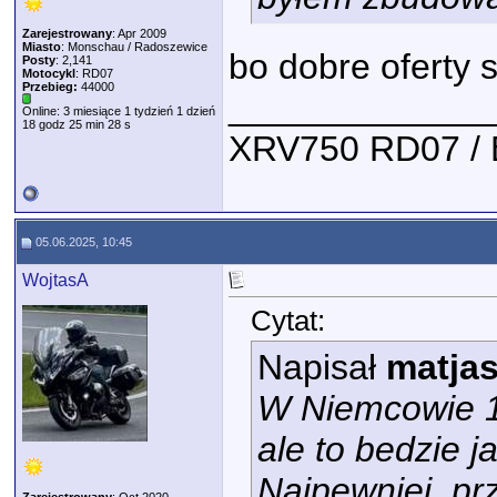
Zarejestrowany
: Apr 2009
Miasto
: Monschau / Radoszewice
bo dobre oferty 
Posty
: 2,141
Motocykl
: RD07
Przebieg:
44000
_____________
Online: 3 miesiące 1 tydzień 1 dzień
18 godz 25 min 28 s
XRV750 RD07 /
05.06.2025, 10:45
WojtasA
Cytat:
Napisał
matja
W Niemcowie 1
ale to bedzie 
Najpewniej. pr