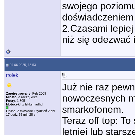
swojego poziomu
doświadczeniem
2.Czasami lepiej 
niż się odezwać 
04.06.2025, 18:53
rrolek
Już nie raz pewn
Zarejestrowany
: Feb 2009
nowoczesnych mot
Miasto
: a raczej wieś
Posty
: 1,805
Motocykl
: z lekkim adhd
smarkofonem.
Online: 2 miesiące 1 tydzień 2 dni
17 godz 53 min 28 s
Teraz off top: T
letniej lub star