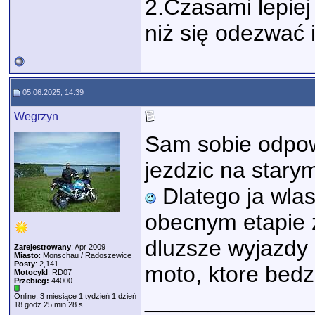
2.Czasami lepiej 
niż się odezwać 
05.06.2025, 14:39
Wegrzyn
Sam sobie odpow
jezdzic na starym
Dlatego ja wlas
obecnym etapie 
dluzsze wyjazdy 
Zarejestrowany
: Apr 2009
Miasto
: Monschau / Radoszewice
Posty
: 2,141
moto, ktore bedz
Motocykl
: RD07
Przebieg:
44000
_____________
Online: 3 miesiące 1 tydzień 1 dzień
18 godz 25 min 28 s