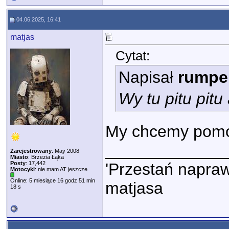
04.06.2025, 16:41
matjas
Cytat:
Napisał
rumpe
Wy tu pitu pit
My chcemy pom
_____________
Zarejestrowany
: May 2008
Miasto
: Brzezia Łąka
Posty
: 17,442
'Przestań napraw
Motocykl
: nie mam AT jeszcze
Online: 5 miesiące 16 godz 51 min
matjasa
18 s