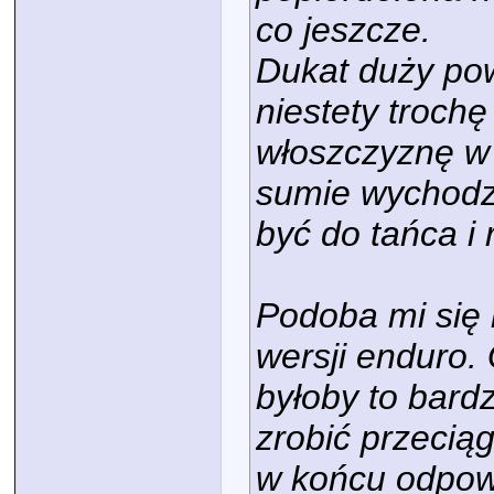
co jeszcze.
Dukat duży pow
niestety trochę
włoszczyznę w 
sumie wychodz
być do tańca i
Podoba mi się 
wersji enduro. 
byłoby to bard
zrobić przecią
w końcu odpow