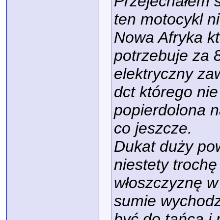
Przejechałem s
ten motocykl ni
Nowa Afryka kt
potrzebuje za 8
elektryczny za
dct którego nie
popierdolona 
co jeszcze.
Dukat duży pow
niestety trochę
włoszczyznę w 
sumie wychodz
być do tańca i