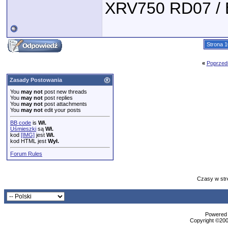
XRV750 RD07 /
Strona 1
«
Poprzed
Zasady Postowania
You
may not
post new threads
You
may not
post replies
You
may not
post attachments
You
may not
edit your posts
BB code
is
Wł.
Uśmieszki
są
Wł.
kod
[IMG]
jest
Wł.
kod HTML jest
Wył.
Forum Rules
Czasy w str
Powered b
Copyright ©2000