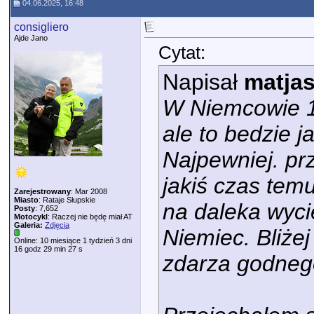
04.06.2025, 16:48
consigliero
Ajde Jano
Cytat:
Napisał
matja
W Niemcowie 1
ale to bedzie 
Najpewniej. pr
jakiś czas temu
Zarejestrowany
: Mar 2008
Miasto
: Rataje Słupskie
na daleka wyci
Posty
: 7,652
Motocykl
: Raczej nie będę miał AT
Galeria:
Zdjęcia
Niemiec. Bliże
Online: 10 miesiące 1 tydzień 3 dni
16 godz 29 min 27 s
zdarza godneg