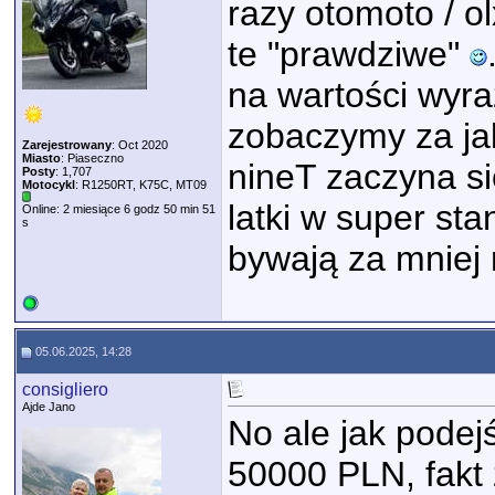
razy otomoto / o
te "prawdziwe"
na wartości wyra
zobaczymy za jak
Zarejestrowany
: Oct 2020
Miasto
: Piaseczno
nineT zaczyna si
Posty
: 1,707
Motocykl
: R1250RT, K75C, MT09
latki w super st
Online: 2 miesiące 6 godz 50 min 51
s
bywają za mniej n
05.06.2025, 14:28
consigliero
Ajde Jano
No ale jak podej
50000 PLN, fakt 