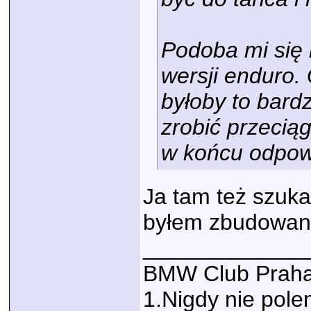
Podoba mi się 
wersji enduro. 
byłoby to bard
zrobić przecią
w końcu odpow
Ja tam też szuka
byłem zbudowany
_____________
BMW Club Praha
1.Nigdy nie polem