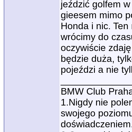
jeździć golfem w
gieesem mimo p
Honda i nic. Ten
wrócimy do czasu
oczywiście zdaję
będzie duża, tyl
pojeździ a nie ty
_____________
BMW Club Praha
1.Nigdy nie polem
swojego poziomu
doświadczeniem