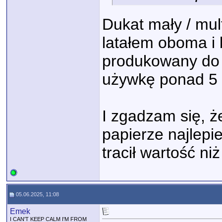
Dukat mały / mul
latałem oboma i
produkowany do 
używkę ponad 5 l
I zgadzam się, 
papierze najlepi
tracił wartość ni
05.06.2025, 11:08
Emek
I CAN'T KEEP CALM I'M FROM