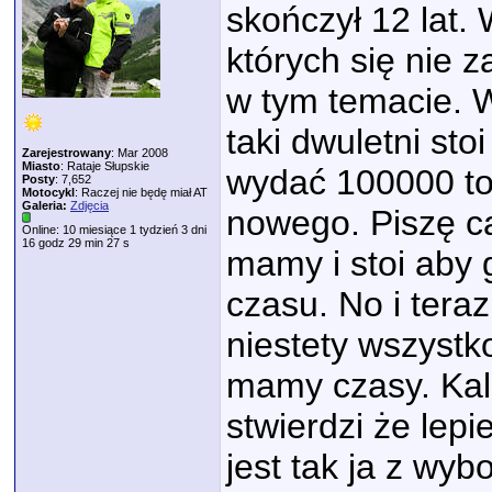
skończył 12 lat.
których się nie 
w tym temacie. 
taki dwuletni st
Zarejestrowany
: Mar 2008
Miasto
: Rataje Słupskie
wydać 100000 to
Posty
: 7,652
Motocykl
: Raczej nie będę miał AT
Galeria:
Zdjęcia
nowego. Piszę ca
Online: 10 miesiące 1 tydzień 3 dni
16 godz 29 min 27 s
mamy i stoi aby 
czasu. No i tera
niestety wszystk
mamy czasy. Kal
stwierdzi że lepi
jest tak ja z wy