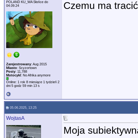
POLAND KU_WA Słońce do
Czemu ma tracić
04.09.24
Zarejestrowany
: Aug 2015
Miasto
: Scyzortown
Posty
: 11,788
Motocykl
: No Afrika anymore
Online: 1 rok 8 miesiące 1 tydzień 2
dni 5 godz 59 min 13 s
05.06.2025, 13:25
WojtasA
Moja subiektywna