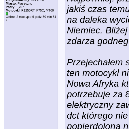
Zarejestrowany
: Oct 2020
Miasto
: Piaseczno
jakiś czas temu
Posty
: 1,707
Motocykl
: R1250RT, K75C, MT09
na daleka wyci
Online: 2 miesiące 6 godz 50 min 51
s
Niemiec. Bliże
zdarza godneg
Przejechałem s
ten motocykl ni
Nowa Afryka kt
potrzebuje za 8
elektryczny za
dct którego nie
popierdolona 