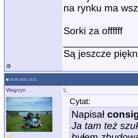
na rynku ma wsz
Sorki za offffff
_____________
Są jeszcze piękn
05.06.2025, 10:31
Wegrzyn
Cytat:
Napisał
consig
Ja tam też szu
byłem zbudowa