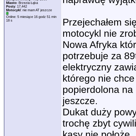
Miasto
: Brzezia Łąka
Posty
: 17,442
Motocykl
: nie mam AT jeszcze
Online: 5 miesiące 16 godz 51 min
Przejechałem się
18 s
motocykl nie zrob
Nowa Afryka któ
potrzebuje za 89t
elektryczny zawi
którego nie chce 
popierdolona na
jeszcze.
Dukat duży powyż
trochę zbyt cywi
kasy nie położę.