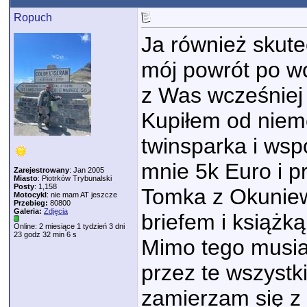
Ropuch
Ja również skutec
mój powrót po w
z Was wcześniej 
Kupiłem od niem
twinsparka i ws
mnie 5k Euro i 
Zarejestrowany
: Jan 2005
Miasto
: Piotrków Trybunalski
Posty
: 1,158
Tomka z Okuniew
Motocykl
: nie mam AT jeszcze
Przebieg:
80800
Galeria:
Zdjęcia
briefem i książką
Online: 2 miesiące 1 tydzień 3 dni
23 godz 32 min 6 s
Mimo tego musia
przez te wszystkie
zamierzam się z 