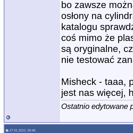
bo zawsze można
osłony na cylind
katalogu sprawdz
coś mimo że plas
są oryginalne, c
nie testować za
Misheck - taaa, 
jest nas więcej,
Ostatnio edytowane 
27.01.2022, 09:48