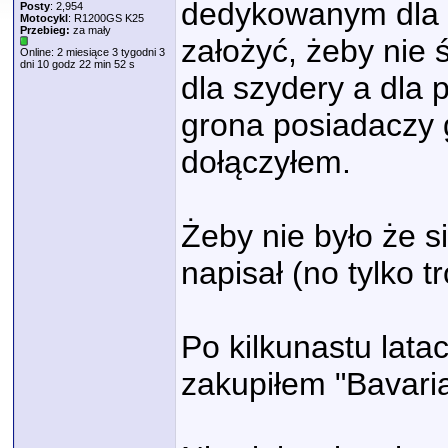
dedykowanym dla k
Posty
: 2,954
Motocykl
: R1200GS K25
Przebieg:
za mały
założyć, żeby nie 
Online: 2 miesiące 3 tygodni 3
dni 10 godz 22 min 52 s
dla szydery a dla 
grona posiadaczy g
dołączyłem.
Żeby nie było że s
napisał (no tylko t
Po kilkunastu latac
zakupiłem "Bavar