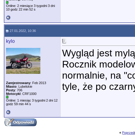
Online: 2 miesiące 3 tygodni 3 dni
10 godz 22 min 52 s
27.01.2022, 10:36
kylo
Wygląd jest myl
Rocznik modelow
normalnie, na "c
Zarejestrowany
: Feb 2013
tyle, że po cza
Miasto
: Lubelskie
Posty
: 706
Motocykl
: CRF1000
Online: 1 miesiąc 3 tygodni 2 dni 12
godz 59 min 44 s
«
Poprzed