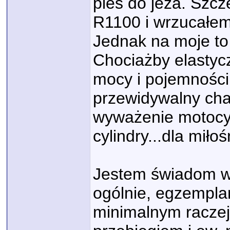
pies do jeża. Szcz
R1100 i wrzucałem 
Jednak na moje to 
Chociażby elastyc
mocy i pojemności 
przewidywalny chara
wyważenie motocyk
cylindry...dla miło
Jestem świadom w
ogólnie, egzemplarz
minimalnym racz