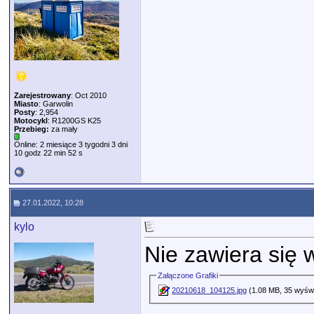
Zarejestrowany
: Oct 2010
Miasto
: Garwolin
Posty
: 2,954
Motocykl
: R1200GS K25
Przebieg:
za mały
Online: 2 miesiące 3 tygodni 3 dni
10 godz 22 min 52 s
27.01.2022, 10:28
kylo
Nie zawiera się w 
Załączone Grafiki
20210618_104125.jpg
(1.08 MB, 35 wyświ