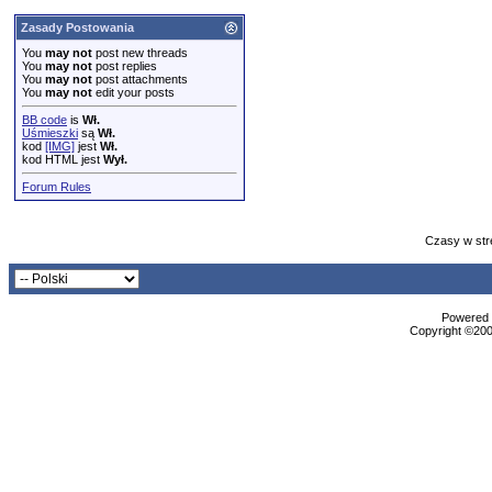
Zasady Postowania
You
may not
post new threads
You
may not
post replies
You
may not
post attachments
You
may not
edit your posts
BB code
is
Wł.
Uśmieszki
są
Wł.
kod
[IMG]
jest
Wł.
kod HTML jest
Wył.
Forum Rules
Czasy w str
Powered b
Copyright ©2000