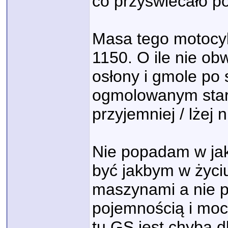
co przyświecało 
Masa tego motocyk
1150. O ile nie ob
osłony i gmole po
ogmolowanym star
przyjemniej / lżej
Nie popadam w jak
być jakbym w życi
maszynami a nie p
pojemnością i moc
tu GS jest chyba 