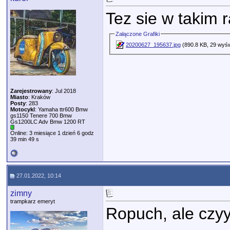
Tez sie w takim 
Załączone Grafiki
20200627_195637.jpg
(890.8 KB, 29 wyśw
Zarejestrowany
: Jul 2018
Miasto
: Kraków
Posty
: 283
Motocykl
: Yamaha ttr600 Bmw
gs1150 Tenere 700 Bmw
Gs1200LC Adv Bmw 1200 RT
Online: 3 miesiące 1 dzień 6 godz
39 min 49 s
27.01.2022, 10:14
zimny
trampkarz emeryt
Ropuch, ale czy