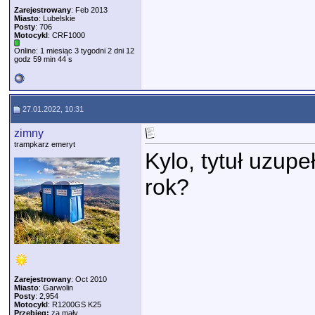
Zarejestrowany
: Feb 2013
Miasto
: Lubelskie
Posty
: 706
Motocykl
: CRF1000
Online: 1 miesiąc 3 tygodni 2 dni 12
godz 59 min 44 s
27.01.2022, 10:31
zimny
trampkarz emeryt
Kylo, tytuł uzup
rok?
Zarejestrowany
: Oct 2010
Miasto
: Garwolin
Posty
: 2,954
Motocykl
: R1200GS K25
Przebieg:
za mały