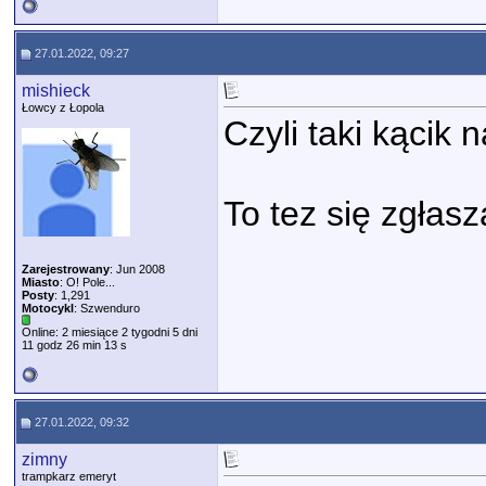
27.01.2022, 09:27
mishieck
Łowcy z Łopola
Czyli taki kącik 
To tez się zgłas
Zarejestrowany
: Jun 2008
Miasto
: O! Pole...
Posty
: 1,291
Motocykl
: Szwenduro
Online: 2 miesiące 2 tygodni 5 dni
11 godz 26 min 13 s
27.01.2022, 09:32
zimny
trampkarz emeryt