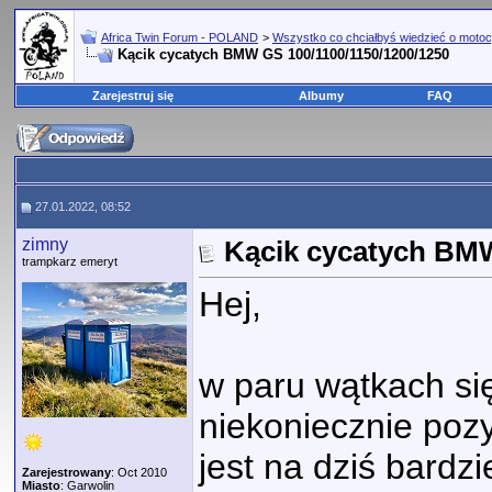
Africa Twin Forum - POLAND
>
Wszystko co chciałbyś wiedzieć o motoc
Kącik cycatych BMW GS 100/1100/1150/1200/1250
Zarejestruj się
Albumy
FAQ
27.01.2022, 08:52
zimny
Kącik cycatych BMW
trampkarz emeryt
Hej,
w paru wątkach się
niekoniecznie poz
jest na dziś bardz
Zarejestrowany
: Oct 2010
Miasto
: Garwolin