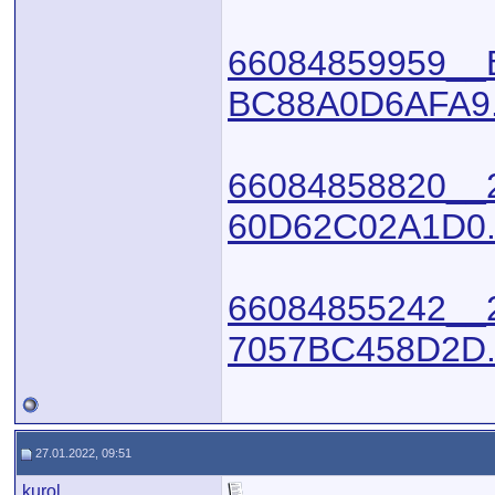
66084859959__
BC88A0D6AFA9.f
66084858820__
60D62C02A1D0.f
66084855242__
7057BC458D2D.f
27.01.2022, 09:51
kurol