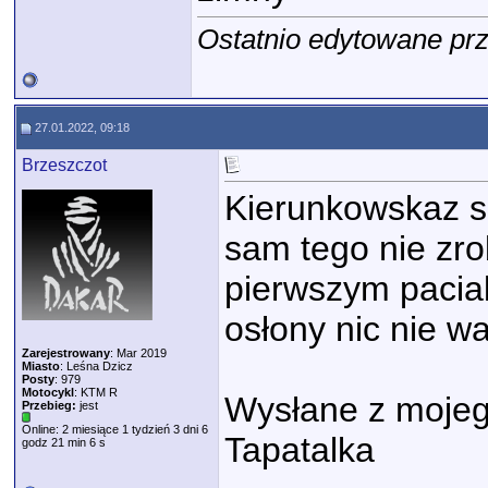
Ostatnio edytowane prz
27.01.2022, 09:18
Brzeszczot
Kierunkowskaz sa
sam tego nie zro
pierwszym paciak
osłony nic nie w
Zarejestrowany
: Mar 2019
Miasto
: Leśna Dzicz
Posty
: 979
Motocykl
: KTM R
Wysłane z moje
Przebieg:
jest
Online: 2 miesiące 1 tydzień 3 dni 6
Tapatalka
godz 21 min 6 s