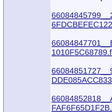
66084845799__
6FDCBEFEC122.f
66084847701__
1010F5C68789.fu
66084851727__
DDE085ACC833.f
66084852818__
FAF6F65D1F2B.f