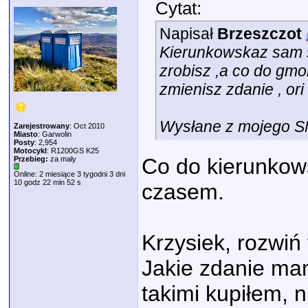
Cytat:
Napisał
Brzeszczot
Kierunkowskaz sam s
zrobisz ,a co do gmo
zmienisz zdanie , or
Wysłane z mojego S
Zarejestrowany
: Oct 2010
Miasto
: Garwolin
Posty
: 2,954
Motocykl
: R1200GS K25
Co do kierunkow
Przebieg:
za mały
Online: 2 miesiące 3 tygodni 3 dni
10 godz 22 min 52 s
czasem.
Krzysiek, rozwiń
Jakie zdanie ma
takimi kupiłem, 