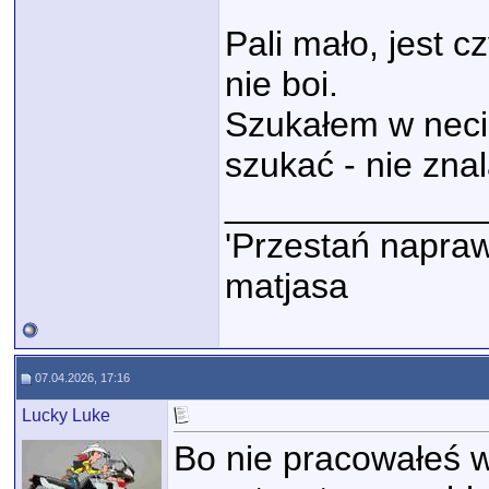
Pali mało, jest 
nie boi.
Szukałem w neci
szukać - nie zna
_____________
'Przestań napraw
matjasa
07.04.2026, 17:16
Lucky Luke
Bo nie pracowałeś 