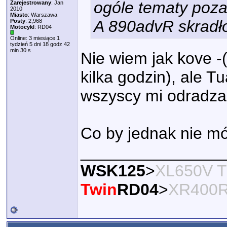
ogóle tematy poza
Zarejestrowany
: Jan
2010
Miasto
: Warszawa
A 890advR skradło
Posty
: 2,968
Motocykl
: RD04
Online: 3 miesiące 1
tydzień 5 dni 18 godz 42
min 30 s
Nie wiem jak kove -
kilka godzin), ale T
wszyscy mi odradzal
Co by jednak nie mó
________________
WSK125
>
XL650V T
Twin
RD04
>
XR400