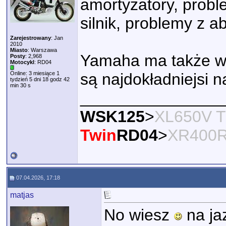
amortyzatory, proble
silnik, problemy z a
Zarejestrowany
: Jan
2010
Miasto
: Warszawa
Yamaha ma także wt
Posty
: 2,968
Motocykl
: RD04
Online: 3 miesiące 1
są najdokładniejsi n
tydzień 5 dni 18 godz 42
min 30 s
________________
WSK125
>
XL650V T
Twin
RD04
>
XR400
07.04.2026, 17:18
matjas
No wiesz
na ja