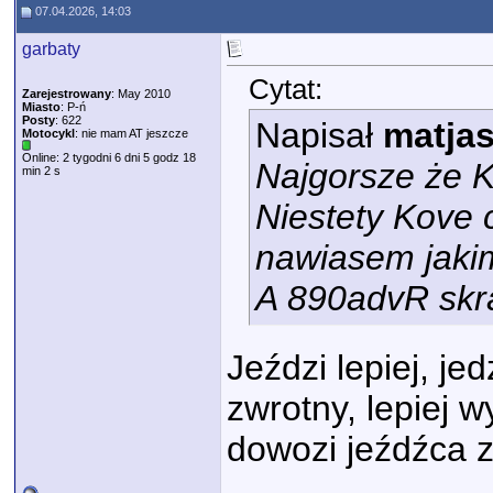
07.04.2026, 14:03
garbaty
Cytat:
Zarejestrowany
: May 2010
Miasto
: P-ń
Posty
: 622
Napisał
matja
Motocykl
: nie mam AT jeszcze
Online: 2 tygodni 6 dni 5 godz 18
Najgorsze że K
min 2 s
Niestety Kove 
nawiasem jakim
A 890advR skra
Jeździ lepiej, jed
zwrotny, lepiej 
dowozi jeźdźca 