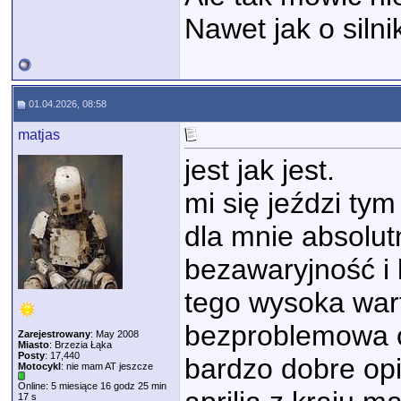
Nawet jak o sil
01.04.2026, 08:58
matjas
jest jak jest.
mi się jeździ ty
dla mnie absolut
bezawaryjność i
tego wysoka war
bezproblemowa 
Zarejestrowany
: May 2008
Miasto
: Brzezia Łąka
Posty
: 17,440
bardzo dobre opin
Motocykl
: nie mam AT jeszcze
Online: 5 miesiące 16 godz 25 min
17 s