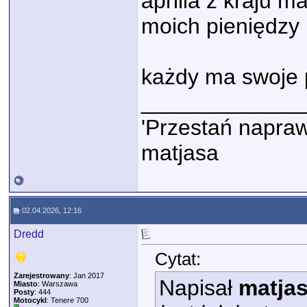
aprilia z kraju 
moich pieniędzy 
każdy ma swoje p
_____________
'Przestań napraw
matjasa
02.04.2026, 12:16
Dredd
Cytat:
Zarejestrowany
: Jan 2017
Napisał
matja
Miasto
: Warszawa
Posty
: 444
Motocykl
: Tenere 700