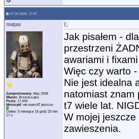
07.04.2026, 17:07
matjas
Jak pisałem - d
przestrzeni ŻAD
awariami i fixam
Więc czy warto -
Nie jest idealna 
natomiast znam pa
Zarejestrowany
: May 2008
Miasto
: Brzezia Łąka
Posty
: 17,440
t7 wiele lat. NI
Motocykl
: nie mam AT jeszcze
Online: 5 miesiące 16 godz 25 min
W mojej jeszcze 
17 s
zawieszenia.