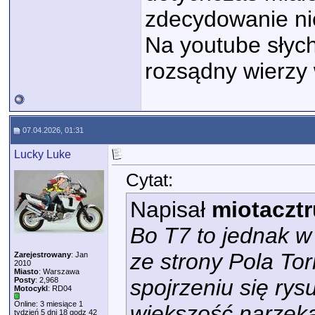
zdecydowanie nie
Na youtube słych
rozsądny wierzy
07.04.2026, 01:31
Lucky Luke
Cytat:
Napisał
miotaczt
Bo T7 to jednak w 
ze strony Pola Torr
Zarejestrowany
: Jan
2010
Miasto
: Warszawa
spojrzeniu się rys
Posty
: 2,968
Motocykl
: RD04
Online: 3 miesiące 1
większość narzeka
tydzień 5 dni 18 godz 42