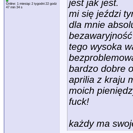
jest jak jest.
Online: 1 miesiąc 2 tygodni 22 godz
47 min 34 s
mi się jeździ 
dla mnie absol
bezawaryjność
tego wysoka wa
bezproblemow
bardzo dobre op
aprilia z kraj
moich pieniędz
fuck!
każdy ma swoje