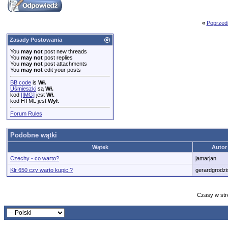
«
Poprzed
Zasady Postowania
You
may not
post new threads
You
may not
post replies
You
may not
post attachments
You
may not
edit your posts
BB code
is
Wł.
Uśmieszki
są
Wł.
kod
[IMG]
jest
Wł.
kod HTML jest
Wył.
Forum Rules
Podobne wątki
Wątek
Autor
Czechy - co warto?
jamarjan
Klr 650 czy warto kupic ?
gerardgrodzi
Czasy w str