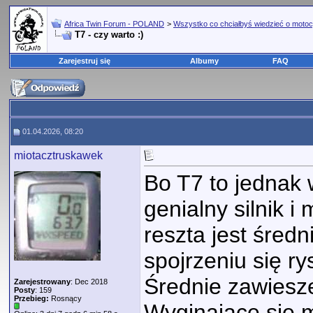
Africa Twin Forum - POLAND
>
Wszystko co chciałbyś wiedzieć o motoc
T7 - czy warto :)
Zarejestruj się
Albumy
FAQ
01.04.2026, 08:20
miotacztruskawek
Bo T7 to jednak 
genialny silnik i
reszta jest średni
spojrzeniu się ry
Średnie zawiesze
Zarejestrowany
: Dec 2018
Posty
: 159
Przebieg:
Rosnący
Wyginające się 