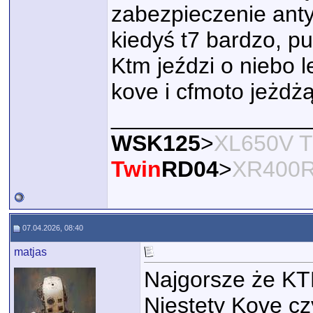
zabezpieczenie anty
kiedyś t7 bardzo, pu
Ktm jeździ o niebo le
kove i cfmoto jeżdżą 
________________
WSK125
>
XL650V T
Twin
RD04
>
XR400
07.04.2026, 08:40
matjas
Najgorsze że KTM
Niestety Kove cz