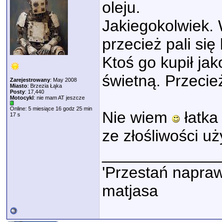
oleju.
Jakiegokolwiek. 
przecież pali się
Ktoś go kupił ja
świetną. Przecie
Zarejestrowany
: May 2008
Miasto
: Brzezia Łąka
Posty
: 17,440
Motocykl
: nie mam AT jeszcze
Online: 5 miesiące 16 godz 25 min
Nie wiem
łatka
17 s
ze złośliwości u
_____________
'Przestań napraw
matjasa