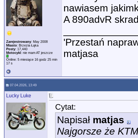
nawiasem jakimk
A 890advR skrad
_____________
'Przestań napraw
Zarejestrowany
: May 2008
Miasto
: Brzezia Łąka
Posty
: 17,440
matjasa
Motocykl
: nie mam AT jeszcze
Online: 5 miesiące 16 godz 25 min
17 s
07.04.2026, 13:49
Lucky Luke
Cytat:
Napisał
matjas
Najgorsze że KTM 