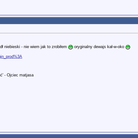
ł niebieski - nie wiem jak to zrobiłem
oryginalny dewajs kał-w-oko
rigin_prod%3A
ć' - Ojciec matjasa