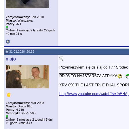
Zarejestrowany
: Jan 2010
Miasto
: Warszawa
Posty
: 371
Online: 1 miesiąc 2 tygodni 22 godz
49 min 21 s
31.03.2026, 20:32
majo
Przymierzyłem się dzisiaj do T7? Środek c
__________________
RD 03 TO NAJSTARSZA AFRYKA
...
XRV 650 THE LAST TRUE DUAL SPOR
http://www.youtube.com/watch?v=fnEHA
Zarejestrowany
: Mar 2008
Miasto
: Droga 816
Posty
: 4,719
Motocykl
: XRV 650:)
Online: 3 miesiące 2 tygodni 5 dni
19 godz 3 min 33 s