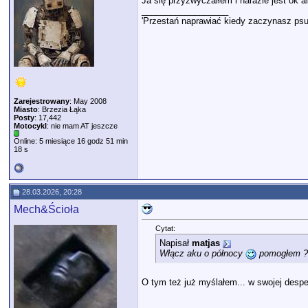
Ja się przyzwyczaiłem i narazie jest ok a
__________________
'Przestań naprawiać kiedy zaczynasz psu
Zarejestrowany
: May 2008
Miasto
: Brzezia Łąka
Posty
: 17,442
Motocykl
: nie mam AT jeszcze
Online: 5 miesiące 16 godz 51 min
18 s
28.03.2026, 20:28
Mech&Ścioła
Cytat:
Napisał
matjas
Włącz aku o północy
pomogłem 
O tym też już myślałem... w swojej desper