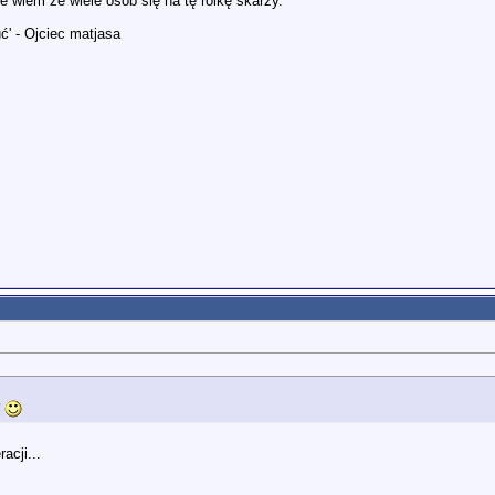
le wiem że wiele osób się na tę rolkę skarży.
ć' - Ojciec matjasa
?
acji...