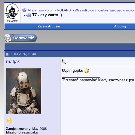
Africa Twin Forum - POLAND
>
Wszystko co chciałbyś wiedzieć o motoc
T7 - czy warto :)
Zarejestruj się
Albumy
02.03.2026, 15:40
matjas
80pln gópku
__________________
'Przestań naprawiać kiedy zaczynasz psu
Zarejestrowany
: May 2008
Miasto
: Brzezia Łąka