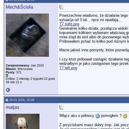
Mech&Ścioła
Powszechnie wiadomo, że działanie tego kó
sytuacja od 3 lat... ręce mi opadają...
T7 right.png
Generalnie kółko działa, przełącza widoki
kręceniami kółkiem wybieram właściwą go
mnie stąd do exit albo do ponownego wybo
Próbowałem pchać to kółko pod różnym kąt
Macie jakieś inne pomysły, które pozwol
I czy ktoś próbował zastąpić działanie te
widziałbym je jako zastępstwo tego przek
Zarejestrowany
: Jan 2010
T7 left.png
Miasto
: Warszawa
Posty
: 371
Online: 1 miesiąc 2 tygodni 22 godz
49 min 21 s
28.03.2026, 20:08
matjas
Włącz aku o północy
pomogłem ?
Z przyciskami masz dobry trop. Jak poczy