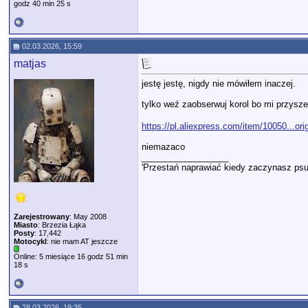
godz 40 min 25 s
02.03.2026, 15:59
matjas
jestę jestę, nigdy nie mówiłem inaczej.
tylko weź zaobserwuj korol bo mi przyszed
https://pl.aliexpress.com/item/10050...o
niemazaco
__________________
'Przestań naprawiać kiedy zaczynasz psu
Zarejestrowany
: May 2008
Miasto
: Brzezia Łąka
Posty
: 17,442
Motocykl
: nie mam AT jeszcze
Online: 5 miesiące 16 godz 51 min
18 s
28.03.2026, 19:35