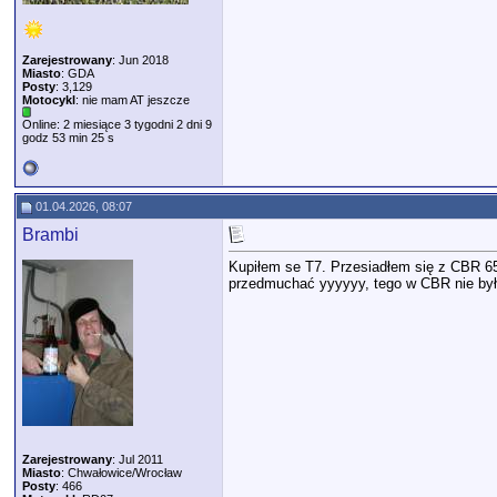
Zarejestrowany
: Jun 2018
Miasto
: GDA
Posty
: 3,129
Motocykl
: nie mam AT jeszcze
Online: 2 miesiące 3 tygodni 2 dni 9
godz 53 min 25 s
01.04.2026, 08:07
Brambi
Kupiłem se T7. Przesiadłem się z CBR 650
przedmuchać yyyyyy, tego w CBR nie był
Zarejestrowany
: Jul 2011
Miasto
: Chwałowice/Wrocław
Posty
: 466