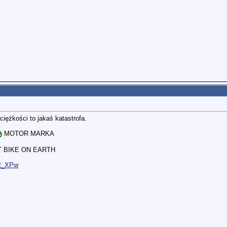
iężkości to jakaś katastrofa.
MOTOR MARKA
T BIKE ON EARTH
jt_XPw