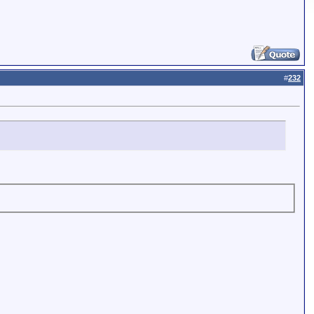
#
232