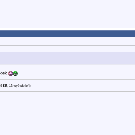
góbek
9 KB, 13 wyświetleń)