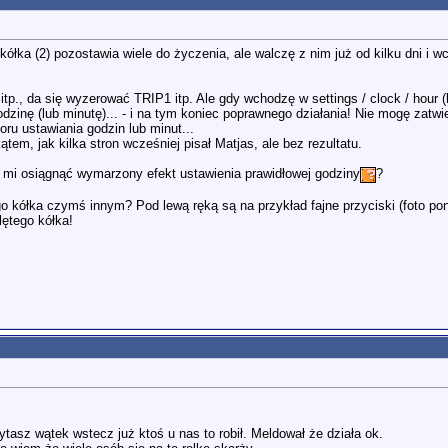
łka (2) pozostawia wiele do życzenia, ale walczę z nim już od kilku dni i wc
 itp., da się wyzerować TRIP1 itp. Ale gdy wchodzę w settings / clock / hour 
dzinę (lub minutę)... - i na tym koniec poprawnego działania! Nie mogę zat
ru ustawiania godzin lub minut...
em, jak kilka stron wcześniej pisał Matjas, ale bez rezultatu.
ą mi osiągnąć wymarzony efekt ustawienia prawidłowej godziny
?
go kółka czymś innym? Pod lewą ręką są na przykład fajne przyciski (foto poni
lętego kółka!
tasz wątek wstecz już ktoś u nas to robił. Meldował że działa ok.