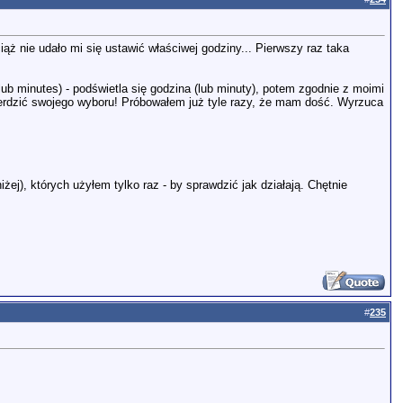
iąż nie udało mi się ustawić właściwej godziny... Pierwszy raz taka
(lub minutes) - podświetla się godzina (lub minuty), potem zgodnie z moimi
wierdzić swojego wyboru! Próbowałem już tyle razy, że mam dość. Wyrzuca
żej), których użyłem tylko raz - by sprawdzić jak działają. Chętnie
#
235