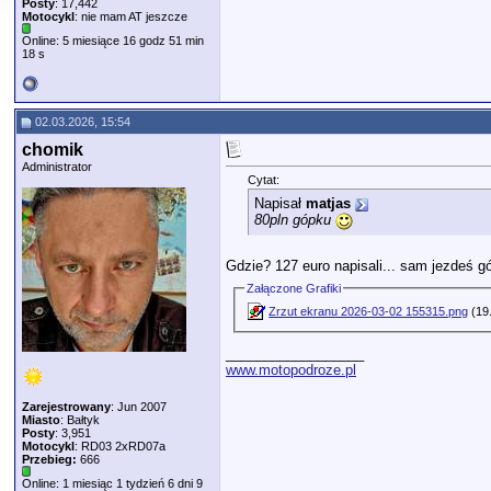
Posty
: 17,442
Motocykl
: nie mam AT jeszcze
Online: 5 miesiące 16 godz 51 min
18 s
02.03.2026, 15:54
chomik
Administrator
Cytat:
Napisał
matjas
80pln gópku
Gdzie? 127 euro napisali... sam jezdeś 
Załączone Grafiki
Zrzut ekranu 2026-03-02 155315.png
(19.
__________________
www.motopodroze.pl
Zarejestrowany
: Jun 2007
Miasto
: Bałtyk
Posty
: 3,951
Motocykl
: RD03 2xRD07a
Przebieg:
666
Online: 1 miesiąc 1 tydzień 6 dni 9