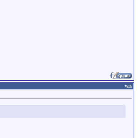
#
236