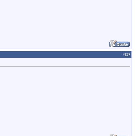
#
237