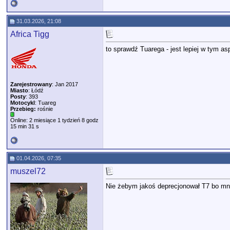
31.03.2026, 21:08
Africa Tigg
to sprawdź Tuarega - jest lepiej w tym as
Zarejestrowany
: Jan 2017
Miasto
: Łódź
Posty
: 393
Motocykl
: Tuareg
Przebieg:
rośnie
Online: 2 miesiące 1 tydzień 8 godz
15 min 31 s
01.04.2026, 07:35
muszel72
Nie żebym jakoś deprecjonował T7 bo mn