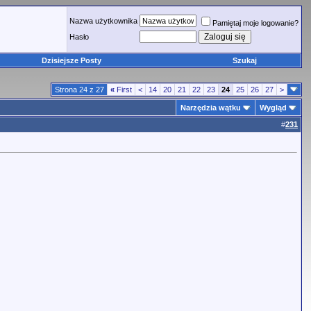
Nazwa użytkownika
Pamiętaj moje logowanie?
Hasło
Dzisiejsze Posty
Szukaj
Strona 24 z 27
«
First
<
14
20
21
22
23
24
25
26
27
>
Narzędzia wątku
Wygląd
#
231