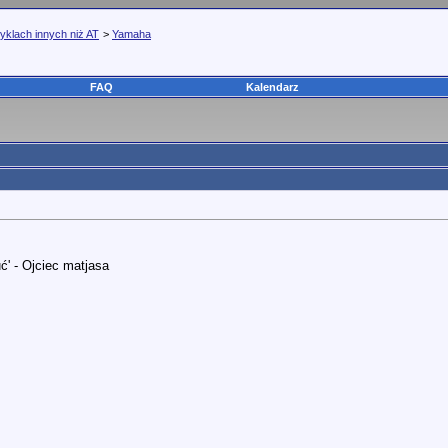
yklach innych niż AT
>
Yamaha
FAQ
Kalendarz
ć' - Ojciec matjasa