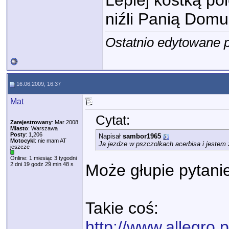
Lepiej kostką pol
niźli Panią Dom
Ostatnio edytowane p
16.06.2009, 16:37
Mat
Cytat:
Zarejestrowany
: Mar 2008
Miasto
: Warszawa
Posty
: 1,206
Napisał
sambor1965
Motocykl
: nie mam AT
Ja jezdze w pszczolkach acerbisa i jestem z
jeszcze
Online: 1 miesiąc 3 tygodni
2 dni 19 godz 29 min 48 s
Może głupie pytanie:
Takie coś:
http://www.allegro