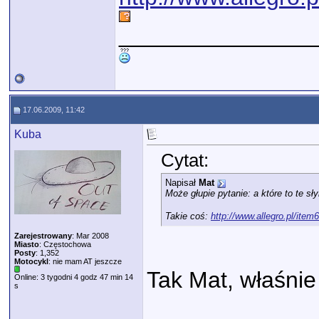
_______________
17.06.2009, 11:42
Kuba
Cytat:
Napisał
Mat
Może głupie pytanie: a które to te sł
Takie coś:
http://www.allegro.pl/ite
Zarejestrowany
: Mar 2008
Miasto
: Częstochowa
Posty
: 1,352
Motocykl
: nie mam AT jeszcze
Tak Mat, właśnie
Online: 3 tygodni 4 godz 47 min 14
s