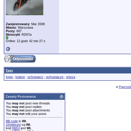
Zarejestrowany
: Mar 2008
Miasto
: Warszawa
Posty
: 687
Motocykl
: RD07a
Online: 12 godz 42 min 27 s
Tags
knee
,
kolano
,
ochraniacz
,
ochraniacze
,
orteza
«
Poprzed
Zasady Postowania
You
may not
post new threads
You
may not
post replies
You
may not
post attachments
You
may not
edit your posts
BB code
is
Wł.
Uśmieszki
są
Wł.
kod
[IMG]
jest
Wł.