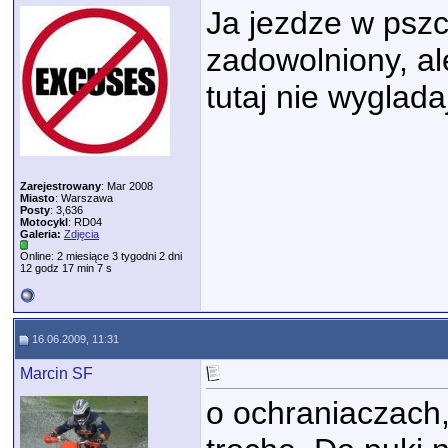
Ja jezdze w pszc
zadowolniony, al
tutaj nie wyglada
Zarejestrowany
: Mar 2008
Miasto
: Warszawa
Posty
: 3,636
Motocykl
: RD04
Galeria:
Zdjęcia
Online: 2 miesiące 3 tygodni 2 dni
12 godz 17 min 7 s
16.06.2009, 11:31
Marcin SF
o ochraniaczach,