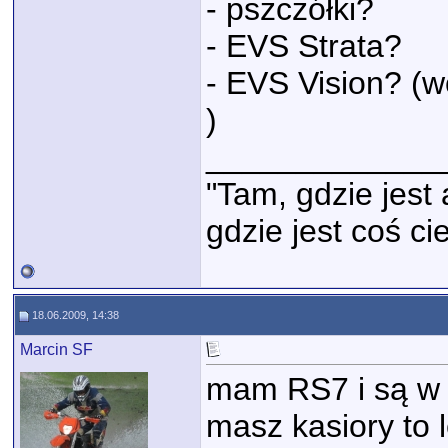
- pszczółki?
- EVS Strata?
- EVS Vision? (
)
_____________
"Tam, gdzie jest 
gdzie jest coś c
18.06.2009, 14:38
Marcin SF
mam RS7 i są w c
masz kasiory to 