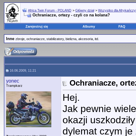
Africa Twin Forum - POLAND
>
Główny dział
>
Wszystko dla Afrykańcz
Ochraniacze, ortezy - czyli co na kolana?
Zarejestruj się
Albumy
FAQ
Inne
zbroje, ochraniacze, stabilizatory, bielizna, akcesoria, itd.
16.06.2009, 11:21
yonec
Ochraniacze, ortez
Trampkarz
Hej.
Jak pewnie wiele 
okazji uszkodził
dylemat czym je