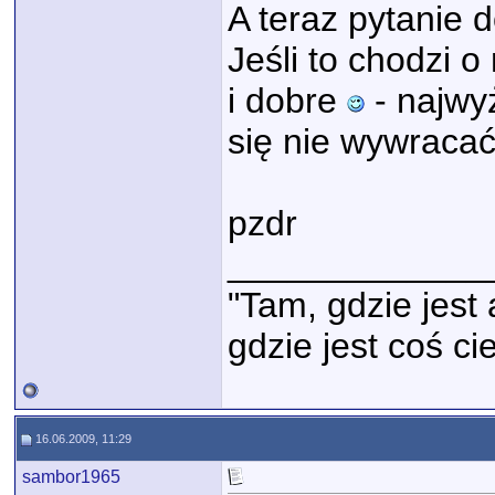
A teraz pytanie d
Jeśli to chodzi o
i dobre
- najwyż
się nie wywraca
pzdr
_____________
"Tam, gdzie jest 
gdzie jest coś c
16.06.2009, 11:29
sambor1965