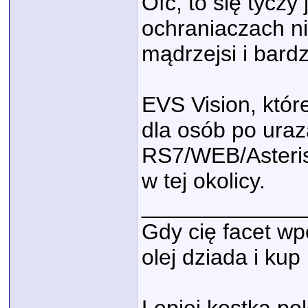
Ofc, to się tyczy
ochraniaczach n
mądrzejsi i bard
EVS Vision, któr
dla osób po uraz
RS7/WEB/Asteris
w tej okolicy.
_____________
Gdy cię facet wp
olej dziada i ku