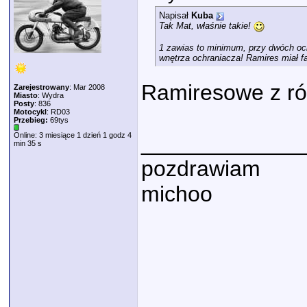
Napisał
Kuba
Tak Mat, właśnie takie!
1 zawias to minimum, przy dwóch och
wnętrza ochraniacza! Ramires miał fa
Ramiresowe z ró
Zarejestrowany
: Mar 2008
Miasto
: Wydra
Posty
: 836
Motocykl
: RD03
Przebieg:
69tys
Online: 3 miesiące 1 dzień 1 godz 4
_____________
min 35 s
pozdrawiam
michoo