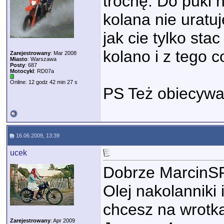
trochę. Do puki n
kolana nie uratu
jak cie tylko stac
kolano i z tego 
Zarejestrowany
: Mar 2008
Miasto
: Warszawa
Posty
: 687
Motocykl
: RD07a
Online: 12 godz 42 min 27 s
PS Też obiecywa
16.06.2009, 13:39
ucek
Dobrze MarcinS
Olej nakolanniki 
chcesz na wrotk
Zarejestrowany
: Apr 2009