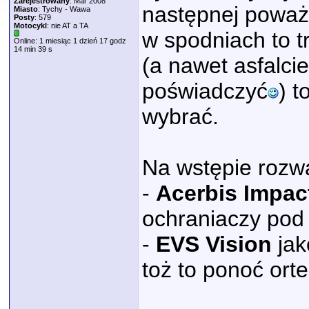
Zarejestrowany
: Mar 2008
następnej poważn
Miasto
: Tychy - Wawa
Posty
: 579
Motocykl
: nie AT a TA
w spodniach to t
Online: 1 miesiąc 1 dzień 17 godz
14 min 39 s
(a nawet asfalci
poświadczyć
) 
wybrać.
Na wstępie rozw
-
Acerbis Impac
ochraniaczy pod 
-
EVS Vision
jak
toż to ponoć orte