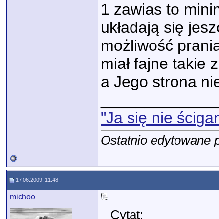
1 zawias to min
układają się jes
możliwość prani
miał fajne takie
a Jego strona nie
_____________
"Ja się nie ściga
Ostatnio edytowane 
17.06.2009, 11:48
michoo
Cytat: