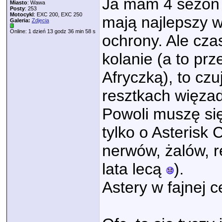
Ja mam 4 sezon 
Miasto
: Wawa
Posty
: 253
Motocykl
: EXC 200, EXC 250
mają najlepszy w
Galeria:
Zdjęcia
Online: 1 dzień 13 godz 36 min 58 s
ochrony. Ale cza
kolanie (a to pr
Afryczką), to cz
resztkach więzad
Powoli muszę si
tylko o Asterisk
nerwów, żalów, re
lata lecą
).
Astery w fajnej c