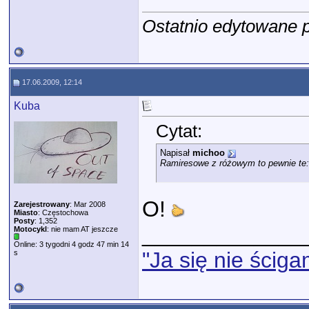
Ostatnio edytowane 
17.06.2009, 12:14
Kuba
Cytat:
Napisał
michoo
Ramiresowe z różowym to pewnie te
O!
Zarejestrowany
: Mar 2008
Miasto
: Częstochowa
Posty
: 1,352
_____________
Motocykl
: nie mam AT jeszcze
Online: 3 tygodni 4 godz 47 min 14
"Ja się nie ściga
s