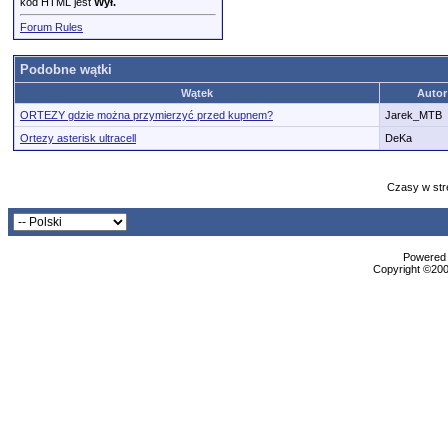
kod HTML jest
Wył.
Forum Rules
Podobne wątki
Wątek
Autor
ORTEZY gdzie można przymierzyć przed kupnem?
Jarek_MTB
Ortezy asterisk ultracell
DeKa
Czasy w str
Powered b
Copyright ©2000