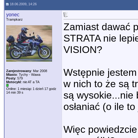
18.06.2009, 14:26
yonec
Trampkarz
Zamiast dawać p
STRATA nie lepie
VISION?
Wstępnie jestem 
Zarejestrowany
: Mar 2008
Miasto
: Tychy - Wawa
Posty
: 579
w nich to że są t
Motocykl
: nie AT a TA
Online: 1 miesiąc 1 dzień 17 godz
są wysokie...nie
14 min 39 s
osłaniać (o ile to 
Więc powiedzcie 