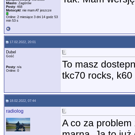
Miasto
: Zagórów
Posty
: 468
Motocykl
: nie mam AT jeszcze
Online: 2 miesiące 3 dni 14 godz 53
min 53 s
17.02.2022, 20:01
Dubel
Gość
To masz dostepne
Posty
: n/a
Online: 0
tkc70 rocks, k60 
18.02.2022, 07:44
radiolog
A co za problem
marna. Ja to już 