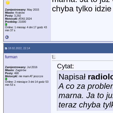
chyba tylko idzie
Zarejestrowany
: May 2015
Miasto
: Kraków
Posty
: 3,292
Motocykl
: ATAS 2024
Przebieg:
21000
Online: 1 miesiąc 4 dni 17 godz 43
min 37 s
18.02.2022, 22:14
furman
Cytat:
Zarejestrowany
: Jul 2016
Miasto
: Zagórów
Posty
: 468
Napisał
radiol
Motocykl
: nie mam AT jeszcze
Online: 2 miesiące 3 dni 14 godz 53
A co za proble
min 53 s
marna. Ja to ju
teraz chyba tyl