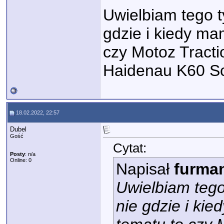
Uwielbiam tego t
gdzie i kiedy ma
czy Motoz Tracti
Haidenau K60 Sc
18.02.2022, 22:57
Dubel
Gość
Cytat:
Posty
: n/a
Online: 0
Napisał
furma
Uwielbiam tego
nie gdzie i ki