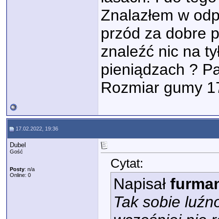
Znalazłem w odp
przód za dobre p
znaleźć nic na ty
pieniądzach ? P
Rozmiar gumy 17
17.02.2022, 19:36
Dubel
Gość
Cytat:
Posty
: n/a
Online: 0
Napisał
furma
Tak sobie luźn