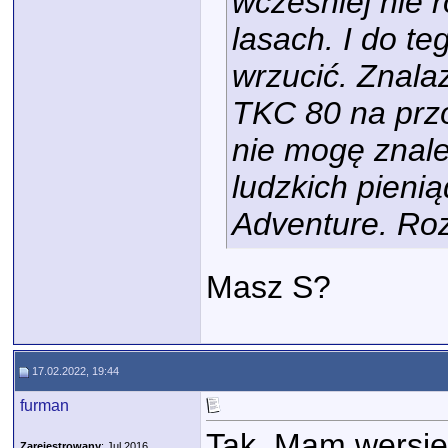
wcześniej nie 
lasach. I do t
wrzucić. Znal
TKC 80 na przó
nie mogę znaleź
ludzkich pieni
Adventure. Ro
Masz S?
17.02.2022, 19:44
furman
Tak. Mam wersję 
Zarejestrowany
: Jul 2016