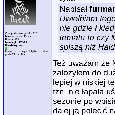
Napisał
furma
Uwielbiam tego
nie gdzie i ki
Zarejestrowany
: Mar 2019
tematu to czy 
Miasto
: Leśna Dzicz
Posty
: 979
Motocykl
: KTM R
spiszą niż Hai
Przebieg:
jest
Online: 2 miesiące 1 tydzień 3 dni 6
godz 21 min 6 s
Też uważam że 
założyłem do du
lepiej w niskiej
tzn. nie łapała 
sezonie po wpisi
dalej ją polecić 