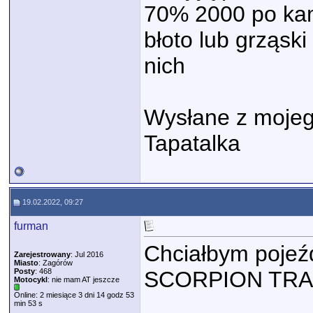
70% 2000 po kam
błoto lub grząski
nich
Wysłane z moje
Tapatalka
19.02.2022, 09:27
furman
Chciałbym pojeźd
Zarejestrowany
: Jul 2016
Miasto
: Zagórów
Posty
: 468
SCORPION TRAI
Motocykl
: nie mam AT jeszcze
Online: 2 miesiące 3 dni 14 godz 53
min 53 s