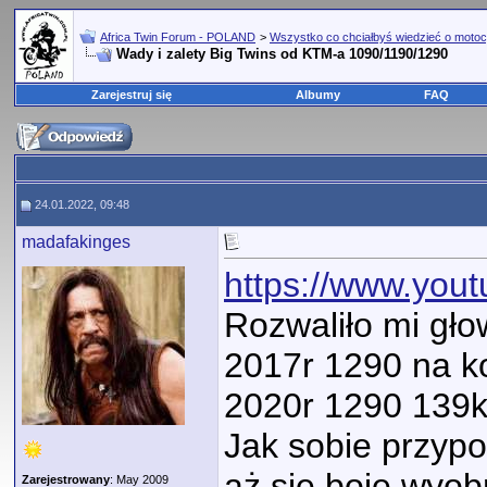
Africa Twin Forum - POLAND
>
Wszystko co chciałbyś wiedzieć o motoc
Wady i zalety Big Twins od KTM-a 1090/1190/1290
Zarejestruj się
Albumy
FAQ
24.01.2022, 09:48
madafakinges
https://www.yo
Rozwaliło mi gło
2017r 1290 na ko
2020r 1290 139ko
Jak sobie przypo
aż się boje wyobr
Zarejestrowany
: May 2009