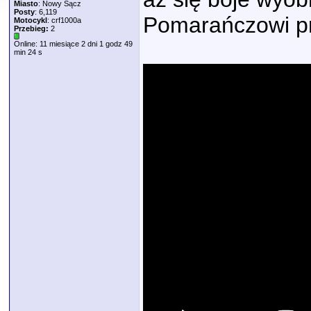
Miasto
: Nowy Sącz
Posty
: 6,119
Pomarańczowi pr
Motocykl
: crf1000a
Przebieg:
2
Online: 11 miesiące 2 dni 1 godz 49
min 24 s