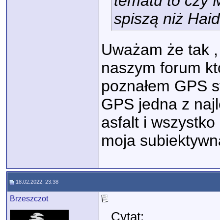
tematu to czy 
spiszą niż Hai
Uważam że tak ,
naszym forum któ
poznałem GPS sy
GPS jedna z naj
asfalt i wszystk
moja subiektywn
18.02.2022, 23:38
Brzeszczot
Cytat: