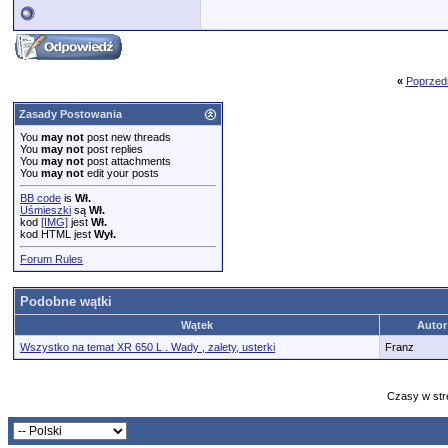
«
Poprzed
Zasady Postowania
You
may not
post new threads
You
may not
post replies
You
may not
post attachments
You
may not
edit your posts
BB code
is
Wł.
Uśmieszki
są
Wł.
kod
[IMG]
jest
Wł.
kod HTML jest
Wył.
Forum Rules
Podobne wątki
Wątek
Autor
Wszystko na temat XR 650 L . Wady , zalety, usterki
Franz
Czasy w str