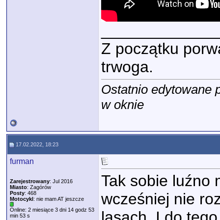
_____________
Z początku porwa
trwoga.
Ostatnio edytowane 
w oknie
17.02.2022, 18:23
furman
Tak sobie luźno
Zarejestrowany
: Jul 2016
Miasto
: Zagórów
Posty
: 468
wcześniej nie ro
Motocykl
: nie mam AT jeszcze
Online: 2 miesiące 3 dni 14 godz 53
lasach. I do teg
min 53 s