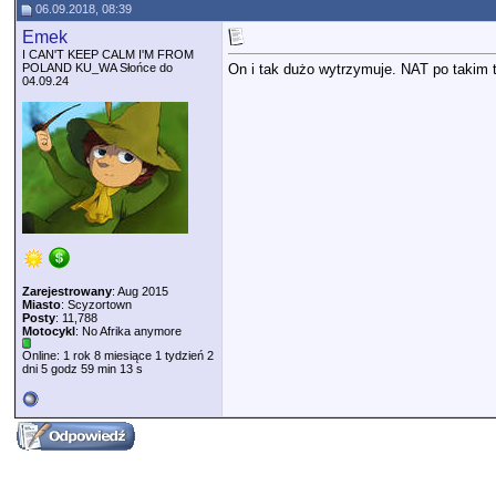
06.09.2018, 08:39
Emek
I CAN'T KEEP CALM I'M FROM
POLAND KU_WA Słońce do
On i tak dużo wytrzymuje. NAT po takim 
04.09.24
Zarejestrowany
: Aug 2015
Miasto
: Scyzortown
Posty
: 11,788
Motocykl
: No Afrika anymore
Online: 1 rok 8 miesiące 1 tydzień 2
dni 5 godz 59 min 13 s