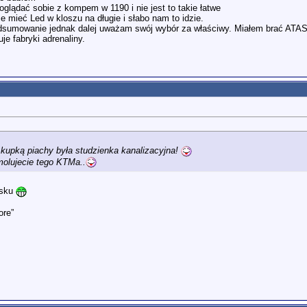
glądać sobie z kompem w 1190 i nie jest to takie łatwe
 mieć Led w kloszu na długie i słabo nam to idzie.
dsumowanie jednak dalej uważam swój wybór za właściwy. Miałem brać ATAS l
uje fabryki adrenaliny.
kupką piachy była studzienka kanalizacyjna!
molujecie tego KTMa..
isku
ore”