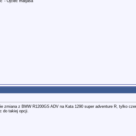
ć' - Ojciec matjasa
owie zmiana z BMW R1200GS ADV na Kata 1290 super adventure R, tylko cz
 do takiej opcji.