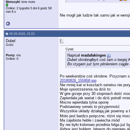
Motocykl
: inne moto
Online: 2 tygodni 3 dni 6 godz 58
min 8 s
Nie mogli jak ludzie tak samo jak w wersj
05.09.2018, 23:23
Dubel
Gość
Cytat:
Napisał
madafakinges
Posty
: n/a
Online: 0
Dubel skrobnąłbyś coś tam o twojej K
Bo rzygam już tym pitoleniem ciągle
Po weekendzie coś skrobne. Przyznam si
20180826_155958.jpg
Nie mniej kat w kosztach serwisu nie pory
Moje spostrzeżenia na dziś to:
W gire grzeje przy 30 stopniach dość mo
Zapierdala jak wariat i do dziś potrafi mni
Mocno wpierdala tylna oponę
Podstawowy serwis to przyjemność
Wszystkie układy działają jak powinny a
Moto jest bardzo poręczne, różni się mocn
Ma zajebiste heble i zawiecha miód
By nie było kolorowo przednia felga już 
Airbox jest bublem, łatwym do naprawy a