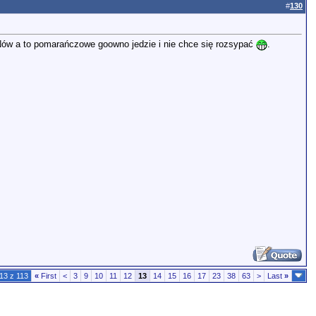
#
130
LNów a to pomarańczowe goowno jedzie i nie chce się rozsypać
.
13 z 113
«
First
<
3
9
10
11
12
13
14
15
16
17
23
38
63
>
Last
»