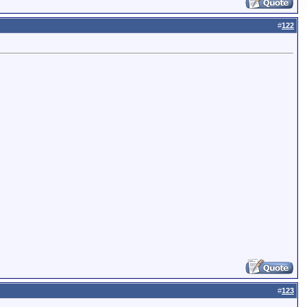
#
122
#
123