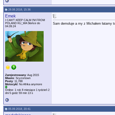
28.08.2018, 15:36
Emek
I CAN'T KEEP CALM I'M FROM
POLAND KU_WA Słońce do
Sam demoluje a my z Michałem łatamy t
04.09.24
Zarejestrowany
: Aug 2015
Miasto
: Scyzortown
Posty
: 11,788
Motocykl
: No Afrika anymore
Online: 1 rok 8 miesiące 1 tydzień 2
dni 5 godz 59 min 13 s
05.09.2018, 20:41