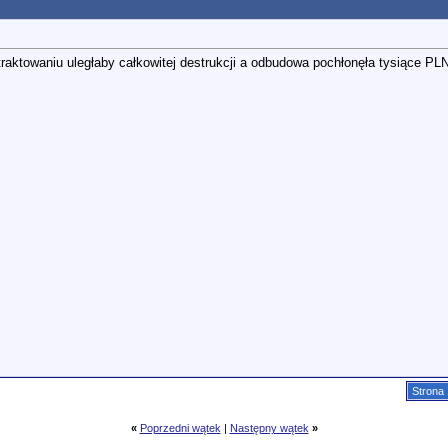
traktowaniu uległaby całkowitej destrukcji a odbudowa pochłonęła tysiące P
Strona 
«
Poprzedni wątek
|
Następny wątek
»