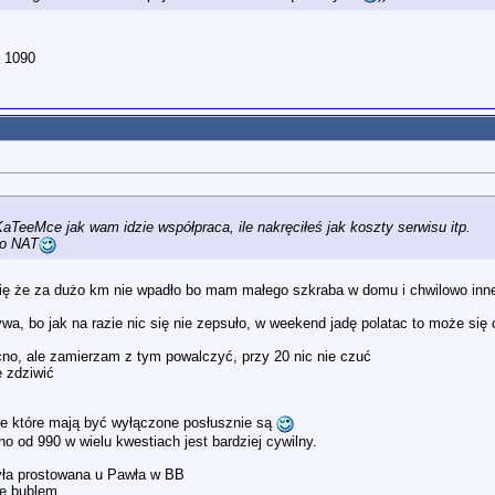
i 1090
aTeeMce jak wam idzie współpraca, ile nakręciłeś jak koszty serwisu itp.
 o NAT
ę że za dużo km nie wpadło bo mam małego szkraba w domu i chwilowo inne 
wa, bo jak na razie nic się nie zepsuło, w weekend jadę polatac to może się 
cno, ale zamierzam z tym powalczyć, przy 20 nic nie czuć
e zdziwić
 te które mają być wyłączone posłusznie są
o od 990 w wielu kwestiach jest bardziej cywilny.
była prostowana u Pawła w BB
le bublem