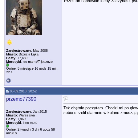
'Przestań naprawiać kiedy zaczynasz psu
Zarejestrowany
: May 2008
Miasto
: Brzezia Łąka
Posty
: 17,439
Motocykl
: nie mam AT jeszcze
Online: 5 miesiące 16 godz 15 min
22 s
05.09.2018, 20:52
przemo77390
Też chętnie poczytam. Chodzi mi po gł
Zarejestrowany
: Jan 2015
sobie strzelił dla mnie w kolano zmuszając
Miasto
: Warszawa
Posty
: 1,969
Motocykl
: inne moto
Online: 2 tygodni 3 dni 6 godz 58
min 8 s