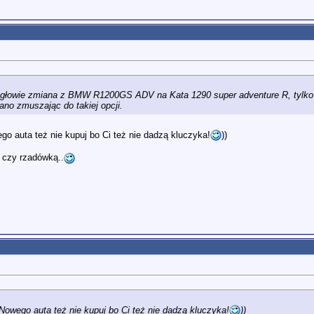
o głowie zmiana z BMW R1200GS ADV na Kata 1290 super adventure R, tylk
ano zmuszając do takiej opcji.
o auta też nie kupuj bo Ci też nie dadzą kluczyka!
))
m czy rzadówką..
Nowego auta też nie kupuj bo Ci też nie dadzą kluczyka!
))