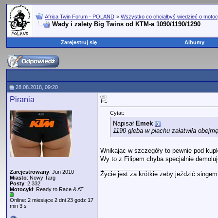
Africa Twin Forum - POLAND
>
Wszystko co chciałbyś wiedzieć o motoc
Wady i zalety Big Twins od KTM-a 1090/1190/1290
Zarejestruj się
Albumy
28.08.2018, 09:20
Pirania
Cytat:
Napisał
Emek
1190 gleba w piachu załatwiła obejmę
Wnikając w szczegóły to pewnie pod kupk
Wy to z Filipem chyba specjalnie demolu
__________________
Zarejestrowany
: Jun 2010
Życie jest za krótkie żeby jeździć singe
Miasto
: Nowy Targ
Posty
: 2,332
Motocykl
: Ready to Race & AT
Online: 2 miesiące 2 dni 23 godz 17
min 3 s