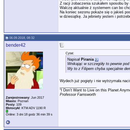
Z racji zobaczenia szukałem sposobu by o
Walczę aktualnie ż systemem can bo chce
Na koniec sezonu pokaże się o jakieś po
w dziesiątkę. Ja jebniety jestem i potrzeb
06.09.2018, 08:32
bender42
Cytat:
Napisał
Pirania
Wnikając w szczegóły to pewnie pod 
Wy to z Filipem chyba specjalnie de
Wydech już pogięty i nie wytrzymała nac
__________________
“I Don’t Want to Live on this Planet Anym
Professor Farnsworth
Zarejestrowany
: Jun 2017
Miasto
: Poznań
Posty
: 109
Motocykl
: KTM ADV 1190 R
Online: 3 dni 18 godz 36 min 39 s