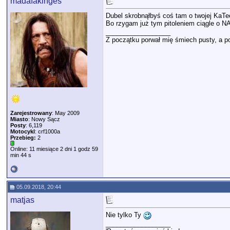
madafakinges
Dubel skrobnąłbyś coś tam o twojej KaTee
Bo rzygam już tym pitoleniem ciągle o N
__________________
Z początku porwał mię śmiech pusty, a po
Zarejestrowany
: May 2009
Miasto
: Nowy Sącz
Posty
: 6,119
Motocykl
: crf1000a
Przebieg:
2
Online: 11 miesiące 2 dni 1 godz 59
min 44 s
05.09.2018, 20:44
matjas
Nie tylko Ty
__________________