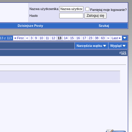
Nazwa użytkownika
Pamiętaj moje logowanie?
Hasło
Dzisiejsze Posty
Szukaj
13 z 113
«
First
<
3
9
10
11
12
13
14
15
16
17
23
38
63
>
Last
»
Narzędzia wątku
Wygląd
#
121