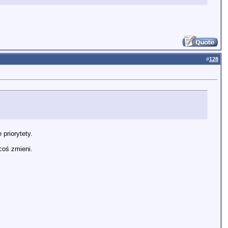
#
128
priorytety.
coś zmieni.