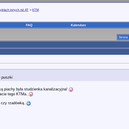
yklach innych niż AT
>
KTM
FAQ
Kalendarz
Strona 
 puszki.
ą piachy była studzienka kanalizacyjna!
jecie tego KTMa..
m czy rzadówką..