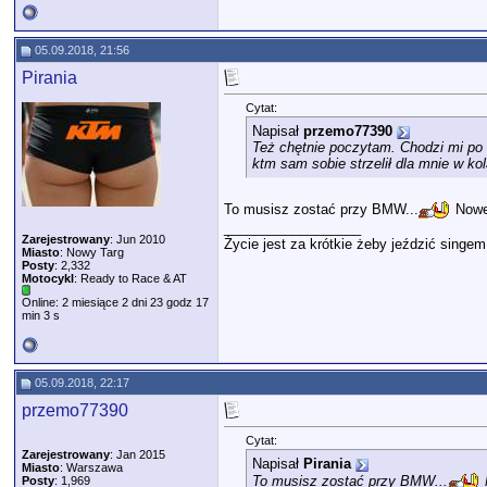
05.09.2018, 21:56
Pirania
Cytat:
Napisał
przemo77390
Też chętnie poczytam. Chodzi mi p
ktm sam sobie strzelił dla mnie w kol
To musisz zostać przy BMW...
Noweg
__________________
Zarejestrowany
: Jun 2010
Życie jest za krótkie żeby jeździć singe
Miasto
: Nowy Targ
Posty
: 2,332
Motocykl
: Ready to Race & AT
Online: 2 miesiące 2 dni 23 godz 17
min 3 s
05.09.2018, 22:17
przemo77390
Cytat:
Zarejestrowany
: Jan 2015
Napisał
Pirania
Miasto
: Warszawa
To musisz zostać przy BMW...
Posty
: 1,969