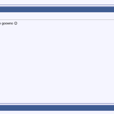
o goowno 😉