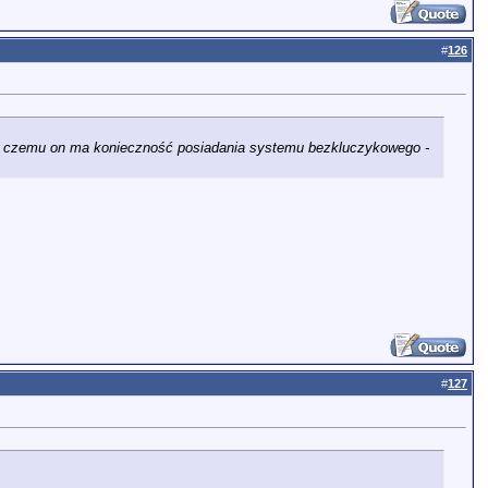
#
126
o czemu on ma konieczność posiadania systemu bezkluczykowego -
#
127