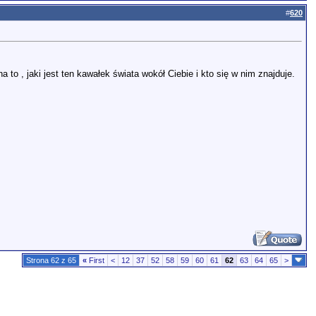
#
620
 to , jaki jest ten kawałek świata wokół Ciebie i kto się w nim znajduje.
Strona 62 z 65
«
First
<
12
37
52
58
59
60
61
62
63
64
65
>