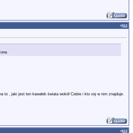
#
612
zona.
 to , jaki jest ten kawałek świata wokół Ciebie i kto się w nim znajduje.
#
613