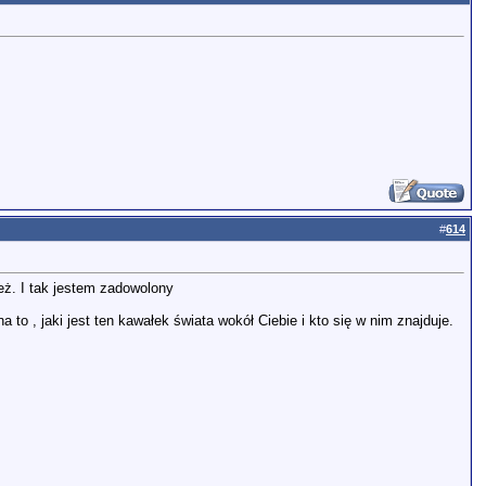
#
614
eż. I tak jestem zadowolony
 to , jaki jest ten kawałek świata wokół Ciebie i kto się w nim znajduje.