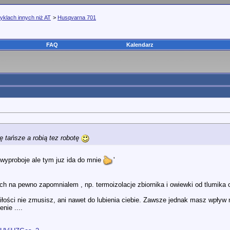
yklach innych niż AT
>
Husqvarna 701
FAQ
Kalendarz
ę tańsze a robią tez robotę
wyproboje ale tym juz ida do mnie
'
ch na pewno zapomnialem , np. termoizolacje zbiornika i owiewki od tlumika
iłości nie zmusisz, ani nawet do lubienia ciebie. Zawsze jednak masz wpływ na
nie ....