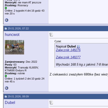
Motocykl
: nie mam AT jeszcze
Przebieg:
Rosnacy
Online: 2 tygodni 4 dni 16 godz 43
min 20 s
29.01.2026, 07:22
huncwot
Cytat:
Napisał
Dubel
Załącznik 148276
Załącznik 148277
Zarejestrowany
: Dec 2022
Wychodzi 168.5 kg z jakimś 7-8 litra
Posty
: 63
Motocykl
: Transalp XL600V,
KTM690 Enduro R
Przebieg:
rośnie
Z ciekawości zważyłem 690tke (bez wieży
Online: 1 tydzień 2 dni 10 godz 24
min 45 s
29.01.2026, 08:09
Dubel