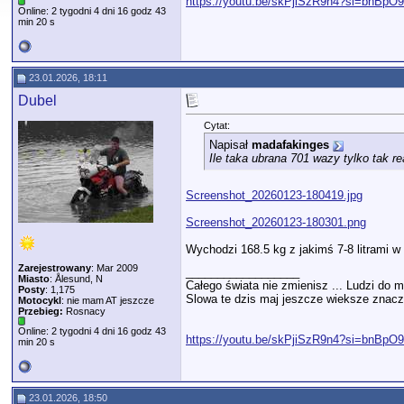
https://youtu.be/skPjiSzR9n4?si=bnBp
Online: 2 tygodni 4 dni 16 godz 43
min 20 s
23.01.2026, 18:11
Dubel
Cytat:
Napisał
madafakinges
Ile taka ubrana 701 wazy tylko tak r
Screenshot_20260123-180419.jpg
Screenshot_20260123-180301.png
Wychodzi 168.5 kg z jakimś 7-8 litrami w 
Zarejestrowany
: Mar 2009
__________________
Miasto
: Ålesund, N
Całego świata nie zmienisz ... Ludzi do m
Posty
: 1,175
Slowa te dzis maj jeszcze wieksze znacze
Motocykl
: nie mam AT jeszcze
Przebieg:
Rosnacy
Online: 2 tygodni 4 dni 16 godz 43
https://youtu.be/skPjiSzR9n4?si=bnBp
min 20 s
23.01.2026, 18:50