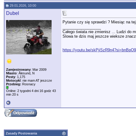
29.01.2026, 10:00
Dubel
Pytanie czy się sprawdzi ? Miesiąc na t
__________________
Całego świata nie zmienisz ... Ludzi do m
Slowa te dzis maj jeszcze wieksze znacze
https://youtu.be/skPjiSzR9n4?si=bnBp
Zarejestrowany
: Mar 2009
Miasto
: Ålesund, N
Posty
: 1,175
Motocykl
: nie mam AT jeszcze
Przebieg:
Rosnacy
Online: 2 tygodni 4 dni 16 godz 43
min 20 s
Zasady Postowania