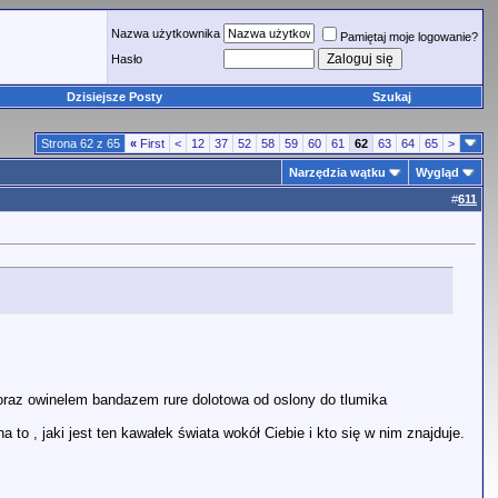
Nazwa użytkownika
Pamiętaj moje logowanie?
Hasło
Dzisiejsze Posty
Szukaj
Strona 62 z 65
«
First
<
12
37
52
58
59
60
61
62
63
64
65
>
Narzędzia wątku
Wygląd
#
611
 oraz owinelem bandazem rure dolotowa od oslony do tlumika
 to , jaki jest ten kawałek świata wokół Ciebie i kto się w nim znajduje.