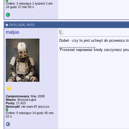
Online: 2 miesiące 1 tydzień 2 dni
16 godz 27 min 50 s
29.01.2026, 09:53
matjas
Dubel - czy to jest uchwyt do przewozu 
__________________
'Przestań naprawiać kiedy zaczynasz psu
Zarejestrowany
: May 2008
Miasto
: Brzezia Łąka
Posty
: 17,423
Motocykl
: nie mam AT jeszcze
Online: 5 miesiące 14 godz 45 min
52 s