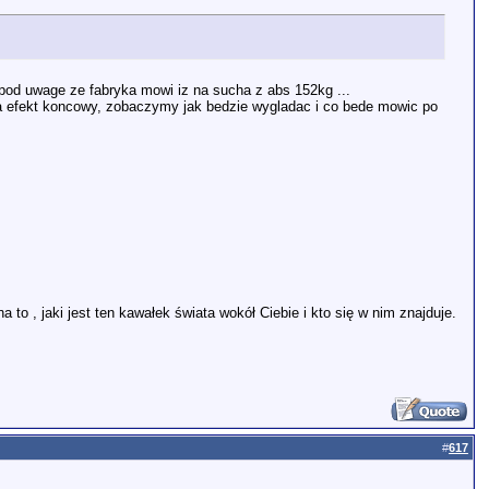
pod uwage ze fabryka mowi iz na sucha z abs 152kg ...
a efekt koncowy, zobaczymy jak bedzie wygladac i co bede mowic po
 to , jaki jest ten kawałek świata wokół Ciebie i kto się w nim znajduje.
#
617