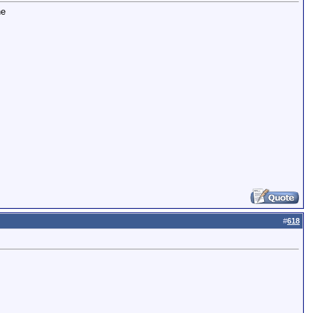
ne
#
618