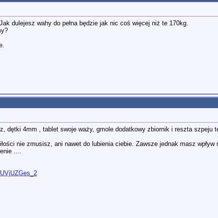
Jak dulejesz wahy do pełna będzie jak nic coś więcej niż te 170kg.
my?
e.
z, dętki 4mm , tablet swoje waży, gmole dodatkowy zbiornik i reszta szpeju t
iłości nie zmusisz, ani nawet do lubienia ciebie. Zawsze jednak masz wpływ na
nie ....
O9UVjUZGes_2