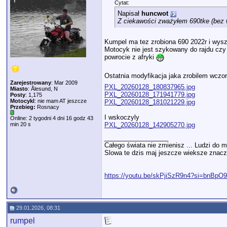
Cytat:
Napisał
huncwot
Z ciekawości zważyłem 690tke (bez w
Kumpel ma tez zrobiona 690 2022r i wysz
Motocyk nie jest szykowany do rajdu cz
powrocie z afryki
Ostatnia modyfikacja jaka zrobilem wczo
Zarejestrowany
: Mar 2009
PXL_20260128_180837965.jpg
Miasto
: Ålesund, N
PXL_20260128_171941779.jpg
Posty
: 1,175
Motocykl
: nie mam AT jeszcze
PXL_20260128_181021229.jpg
Przebieg:
Rosnacy
I wskoczyly
Online: 2 tygodni 4 dni 16 godz 43
PXL_20260128_142905270.jpg
min 20 s
__________________
Całego świata nie zmienisz ... Ludzi do m
Slowa te dzis maj jeszcze wieksze znacze
https://youtu.be/skPjiSzR9n4?si=bnBp
29.01.2026, 08:31
rumpel