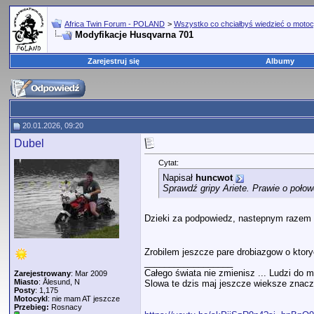
Africa Twin Forum - POLAND
>
Wszystko co chciałbyś wiedzieć o motoc
Modyfikacje Husqvarna 701
Zarejestruj się
Albumy
20.01.2026, 09:20
Dubel
Cytat:
Napisał
huncwot
Sprawdź gripy Ariete. Prawie o połow
Dzieki za podpowiedz, nastepnym razem 
Zrobilem jeszcze pare drobiazgow o ktory
__________________
Całego świata nie zmienisz ... Ludzi do m
Zarejestrowany
: Mar 2009
Miasto
: Ålesund, N
Slowa te dzis maj jeszcze wieksze znacze
Posty
: 1,175
Motocykl
: nie mam AT jeszcze
Przebieg:
Rosnacy