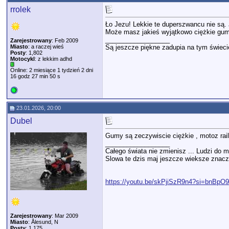
rrolek
Ło Jezu! Lekkie te duperszwancu nie są. 
Może masz jakieś wyjątkowo ciężkie gu
__________________
Zarejestrowany
: Feb 2009
Miasto
: a raczej wieś
Są jeszcze piękne zadupia na tym świeci
Posty
: 1,802
Motocykl
: z lekkim adhd
Online: 2 miesiące 1 tydzień 2 dni
16 godz 27 min 50 s
23.01.2026, 20:00
Dubel
Gumy są zeczywiscie ciężkie , motoz rail
__________________
Całego świata nie zmienisz ... Ludzi do m
Slowa te dzis maj jeszcze wieksze znacze
https://youtu.be/skPjiSzR9n4?si=bnBp
Zarejestrowany
: Mar 2009
Miasto
: Ålesund, N
Posty
: 1,175