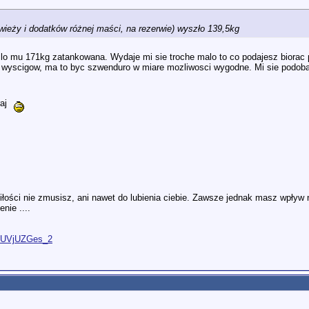
ieży i dodatków różnej maści, na rezerwie) wyszło 139,5kg
lo mu 171kg zatankowana. Wydaje mi sie troche malo to co podajesz biorac 
y wyscigow, ma to byc szwenduro w miare mozliwosci wygodne. Mi sie podob
raj
iłości nie zmusisz, ani nawet do lubienia ciebie. Zawsze jednak masz wpływ na
nie ....
O9UVjUZGes_2