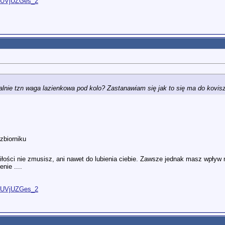
O9UVjUZGes_2
ealnie tzn waga lazienkowa pod kolo? Zastanawiam się jak to się ma do kovis
zbiorniku
iłości nie zmusisz, ani nawet do lubienia ciebie. Zawsze jednak masz wpływ na
nie ....
O9UVjUZGes_2