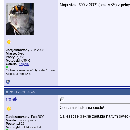
Moja stara 690 z 2009 (brak ABS) z peln
Zarejestrowany
: Jun 2008
Miasto
: S-ec
Posty
: 2,933
Motocykl
: 690 R
Galeria:
Zdjęcia
Online: 7 miesiące 3 tygodni 1 dzień
8 godz 8 min 13 s
29.01.2026, 09:36
rrolek
Cudna nakładka na siodło!
__________________
Są jeszcze piękne zadupia na tym świeci
Zarejestrowany
: Feb 2009
Miasto
: a raczej wieś
Posty
: 1,802
Motocykl
: z lekkim adhd