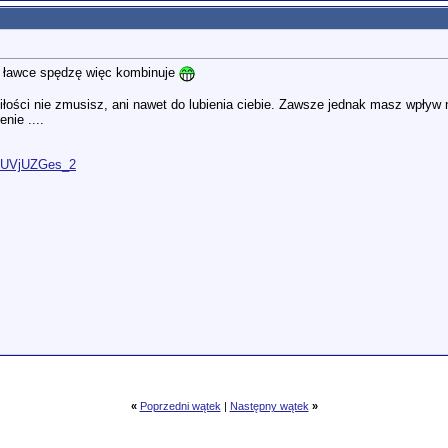
ej ławce spędzę więc kombinuje
iłości nie zmusisz, ani nawet do lubienia ciebie. Zawsze jednak masz wpływ na
nie ....
O9UVjUZGes_2
«
Poprzedni wątek
|
Następny wątek
»