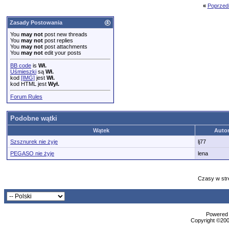
«
Poprzed
Zasady Postowania
You
may not
post new threads
You
may not
post replies
You
may not
post attachments
You
may not
edit your posts
BB code
is
Wł.
Uśmieszki
są
Wł.
kod
[IMG]
jest
Wł.
kod HTML jest
Wył.
Forum Rules
Podobne wątki
Wątek
Auto
Szsznurek nie żyje
lj77
PEGASO nie żyje
lena
Czasy w str
Powered b
Copyright ©2000