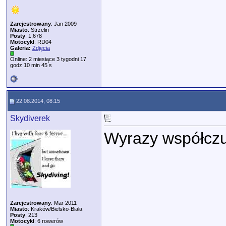
Zarejestrowany
: Jan 2009
Miasto
: Strzelin
Posty
: 1,678
Motocykl
: RD04
Galeria:
Zdjęcia
Online: 2 miesiące 3 tygodni 17
godz 10 min 45 s
22.08.2014, 08:15
Skydiverek
Wyrazy współczuci
Zarejestrowany
: Mar 2011
Miasto
: Kraków/Bielsko-Biała
Posty
: 213
Motocykl
: 6 rowerów