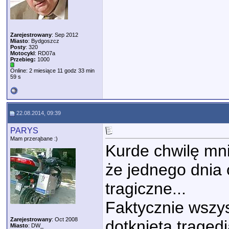
Zarejestrowany
: Sep 2012
Miasto
: Bydgoszcz
Posty
: 320
Motocykl
: RD07a
Przebieg:
1000
Online: 2 miesiące 11 godz 33 min
59 s
22.08.2014, 09:39
PARYS
Mam przerąbane :)
Kurde chwilę mni
że jednego dnia 
tragiczne...
Faktycznie wszys
Zarejestrowany
: Oct 2008
dotknięta tragedi
Miasto
: DW_