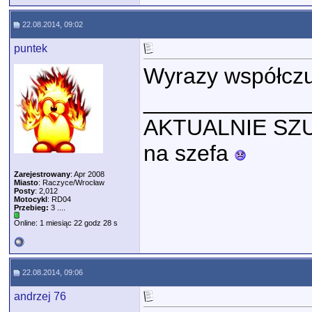
22.08.2014, 09:02
puntek
Wyrazy współczuc
_____________
AKTUALNIE SZUK
na szefa
Zarejestrowany
: Apr 2008
Miasto
: Raczyce/Wrocław
Posty
: 2,012
Motocykl
: RD04
Przebieg:
3 ....
Online: 1 miesiąc 22 godz 28 s
22.08.2014, 09:06
andrzej 76