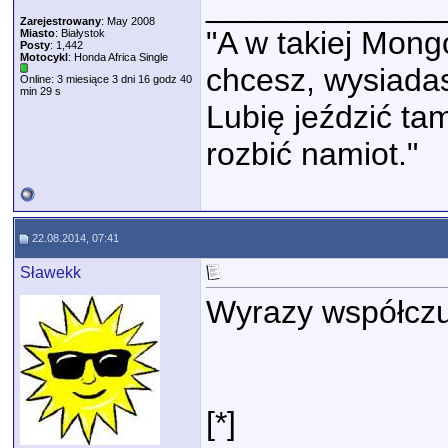
_____________
Zarejestrowany
: May 2008
"A w takiej Mongo
Miasto
: Białystok
Posty
: 1,442
Motocykl
: Honda Africa Single
chcesz, wysiadas
Online: 3 miesiące 3 dni 16 godz 40
min 29 s
Lubię jeździć ta
rozbić namiot."
22.08.2014, 07:41
Sławekk
Wyrazy współczuc
[*]