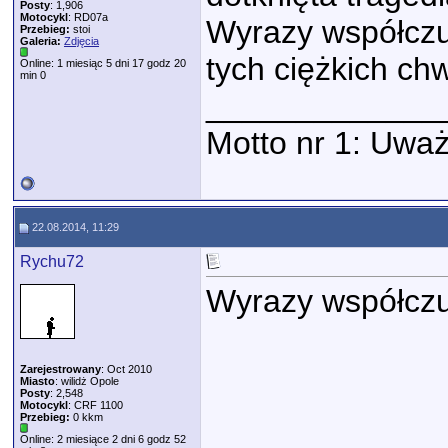
Posty
: 1,906
Motocykl
: RD07a
Wyrazy współczuc
Przebieg:
stoi
Galeria:
Zdjęcia
tych ciężkich chw
Online: 1 miesiąc 5 dni 17 godz 20
min 0
_____________
Motto nr 1: Uważ
22.08.2014, 11:29
Rychu72
Wyrazy współczuc
Zarejestrowany
: Oct 2010
Miasto
: wilidż Opole
Posty
: 2,548
Motocykl
: CRF 1100
Przebieg:
0 kkm
Online: 2 miesiące 2 dni 6 godz 52