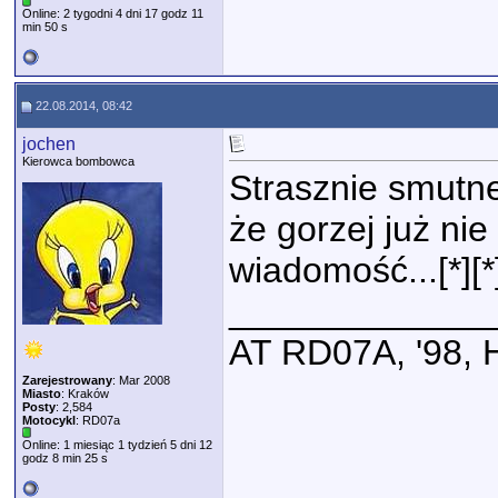
Online: 2 tygodni 4 dni 17 godz 11
min 50 s
22.08.2014, 08:42
jochen
Kierowca bombowca
Strasznie smutn
że gorzej już nie
wiadomość...[*][*]
_____________
AT RD07A, '98,
Zarejestrowany
: Mar 2008
Miasto
: Kraków
Posty
: 2,584
Motocykl
: RD07a
Online: 1 miesiąc 1 tydzień 5 dni 12
godz 8 min 25 s