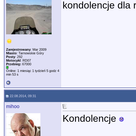
kondolencje dla r
Zarejestrowany
: Mar 2009
Miasto
: Tarnowskie Góry
Posty
: 292
Motocykl
: RD07
Przebieg:
67000
Online: 1 miesiąc 1 tydzień 5 godz 4
min 53 s
22.08.2014, 09:31
mihoo
Kondolencje