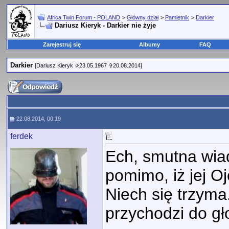
Africa Twin Forum - POLAND
>
Główny dział
>
Pamiętnik
>
Darkier
Dariusz Kieryk - Darkier nie żyje
Zarejestruj się
Albumy
FAQ
Darkier
[Dariusz Kieryk ✰23.05.1967 ✞20.08.2014]
22.08.2014, 00:19
ferdek
Ech, smutna wia
pomimo, iż jej O
Niech się trzyma
przychodzi do gł