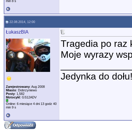
min 8 s
22.08.2014, 12:00
ŁukaszBIA
Tragedia po raz 
Moje wyrazy wspó
_____________
Jedynka do dołu
Zarejestrowany
: Aug 2008
Miasto
: Dobrzyniewo
Posty
: 1,582
Motocykl
: GS12ADV
Online: 6 miesiące 4 dni 13 godz 40
min 9 s