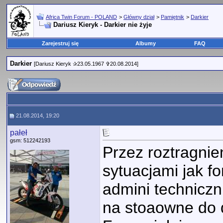
Africa Twin Forum - POLAND
>
Główny dział
>
Pamiętnik
>
Darkier
Dariusz Kieryk - Darkier nie żyje
Zarejestruj się
Albumy
FAQ
Darkier
[Dariusz Kieryk ✰23.05.1967 ✞20.08.2014]
21.08.2014, 19:20
pałeł
gsm: 512242193
Przez roztragnie
sytuacjami jak 
admini techniczn
na stoaowne do d