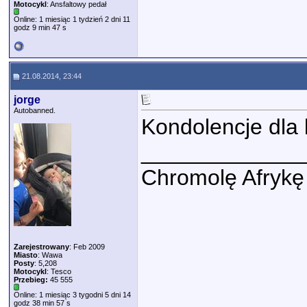
Motocykl
: Ansfaltowy pedał
Online: 1 miesiąc 1 tydzień 2 dni 11
godz 9 min 47 s
21.08.2014, 23:44
jorge
Autobanned.
Kondolencje dla b
_____________
Chromolę Afrykę 
Zarejestrowany
: Feb 2009
Miasto
: Wawa
Posty
: 5,208
Motocykl
: Tesco
Przebieg:
45 555
Online: 1 miesiąc 3 tygodni 5 dni 14
godz 38 min 57 s