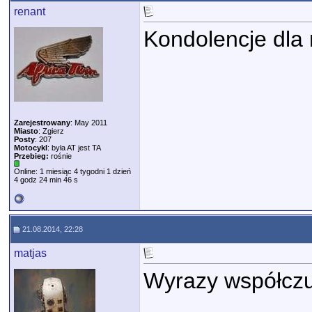
renant
Kondolencje dla 
Zarejestrowany
: May 2011
Miasto
: Zgierz
Posty
: 207
Motocykl
: była AT jest TA
Przebieg:
rośnie
Online: 1 miesiąc 4 tygodni 1 dzień
4 godz 24 min 46 s
21.08.2014, 22:28
matjas
Wyrazy współczuc