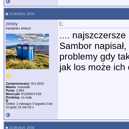
21.08.2014, 19:34
zimny
trampkarz emeryt
.... najszczersze
Sambor napisał, 
problemy gdy ta
jak los może ich
Zarejestrowany
: Oct 2010
Miasto
: Garwolin
Posty
: 2,954
Motocykl
: R1200GS K25
Przebieg:
za mały
Online: 2 miesiące 3 tygodni 3 dni
10 godz 22 min 52 s
21.08.2014, 19:56