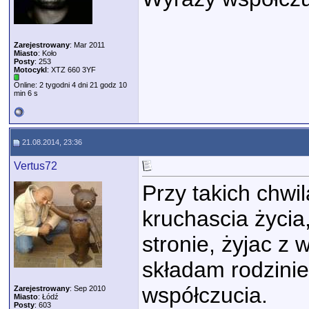
Zarejestrowany
: Mar 2011
Miasto
: Koło
Posty
: 253
Motocykl
: XTZ 660 3YF
Online: 2 tygodni 4 dni 21 godz 10
min 6 s
21.08.2014, 23:36
Vertus72
Przy takich chwi
kruchascia życia,
stronie, żyjac z 
składam rodzinie
współczucia.
Zarejestrowany
: Sep 2010
Miasto
: Łódź
Posty
: 603