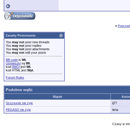
«
Poprzed
Zasady Postowania
You
may not
post new threads
You
may not
post replies
You
may not
post attachments
You
may not
edit your posts
BB code
is
Wł.
Uśmieszki
są
Wł.
kod
[IMG]
jest
Wł.
kod HTML jest
Wył.
Forum Rules
Podobne wątki
Wątek
Auto
Szsznurek nie żyje
lj77
PEGASO nie żyje
lena
Czasy w str