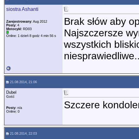
siostra Ashanti
Brak słów aby opi
Zarejestrowany
: Aug 2012
Posty
: 4
Motocykl
: RD03
Najszczersze wyr
Online: 1 dzień 8 godz 4 min 56 s
wszystkich bliski
niesprawiedliwe..
21.08.2014, 21:06
Dubel
Gość
Szczere kondolen
Posty
: n/a
Online: 0
21.08.2014, 22:03