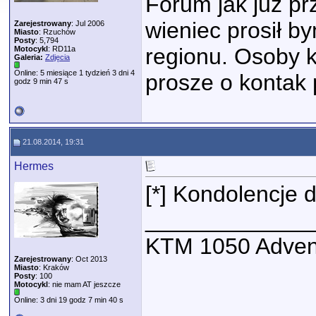
Forum jak juz prz
wieniec prosił b
Zarejestrowany
: Jul 2006
Miasto
: Rzuchów
Posty
: 5,794
regionu. Osoby k
Motocykl
: RD11a
Galeria:
Zdjęcia
Online: 5 miesiące 1 tydzień 3 dni 4
prosze o kontak 
godz 9 min 47 s
21.08.2014, 19:31
Hermes
[*] Kondolencje d
_____________
KTM 1050 Adven
Zarejestrowany
: Oct 2013
Miasto
: Kraków
Posty
: 100
Motocykl
: nie mam AT jeszcze
Online: 3 dni 19 godz 7 min 40 s