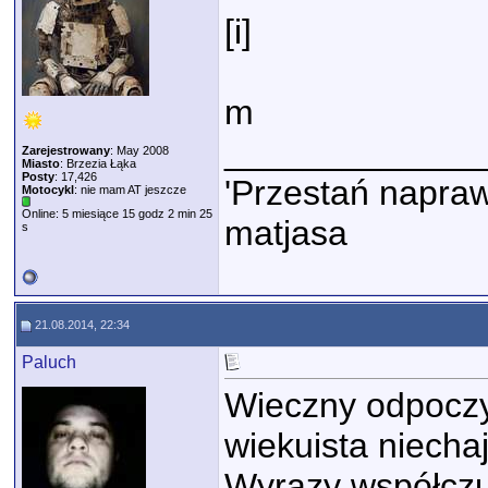
[i]
m
_____________
Zarejestrowany
: May 2008
Miasto
: Brzezia Łąka
Posty
: 17,426
'Przestań napraw
Motocykl
: nie mam AT jeszcze
Online: 5 miesiące 15 godz 2 min 25
matjasa
s
21.08.2014, 22:34
Paluch
Wieczny odpoczy
wiekuista niechaj
Wyrazy współczuc