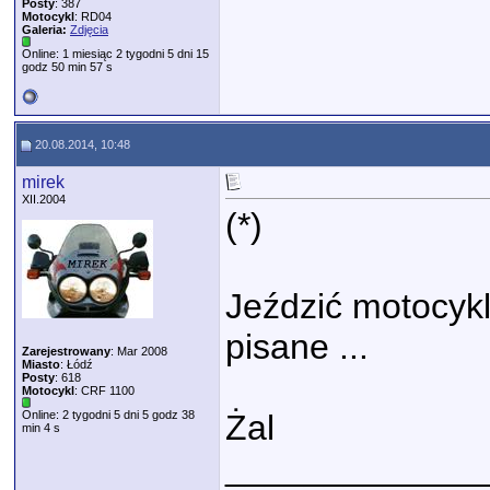
Posty
: 387
Motocykl
: RD04
Galeria:
Zdjęcia
Online: 1 miesiąc 2 tygodni 5 dni 15
godz 50 min 57 s
20.08.2014, 10:48
mirek
XII.2004
(*)
Jeździć motocyk
pisane ...
Zarejestrowany
: Mar 2008
Miasto
: Łódź
Posty
: 618
Motocykl
: CRF 1100
Online: 2 tygodni 5 dni 5 godz 38
Żal
min 4 s
_____________