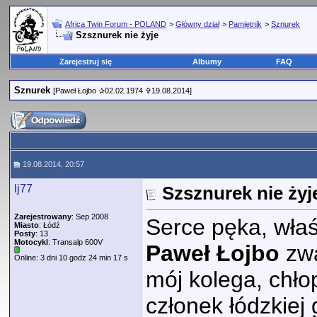
Africa Twin Forum - POLAND
>
Główny dział
>
Pamiętnik
>
Sznurek
Szsznurek nie żyje
Zarejestruj się
Albumy
FAQ
Sznurek
[Paweł Łojbo ✰02.02.1974 ✞19.08.2014]
19.08.2014, 20:57
lj77
Szsznurek nie żyj
Zarejestrowany
: Sep 2008
Serce pęka, właś
Miasto
: Łódź
Posty
: 13
Motocykl
: Transalp 600V
Paweł Łojbo
zw
Online: 3 dni 10 godz 24 min 17 s
mój kolega, chło
członek łódzkiej