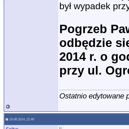
był wypadek prz
Pogrzeb Pa
odbędzie si
2014 r. o g
przy ul. Og
Ostatnio edytowane p
19.08.2014, 21:45