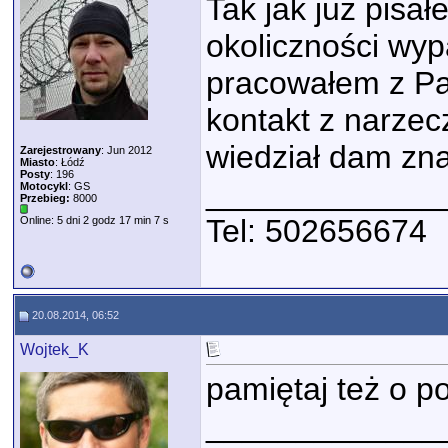
Tak jak już pisa
okoliczności wyp
pracowałem z P
kontakt z narzec
wiedział dam zna
Zarejestrowany
: Jun 2012
Miasto
: Łódź
Posty
: 196
_____________
Motocykl
: GS
Przebieg:
8000
Tel: 502656674
Online: 5 dni 2 godz 17 min 7 s
20.08.2014, 06:52
Wojtek_K
pamiętaj też o p
_____________