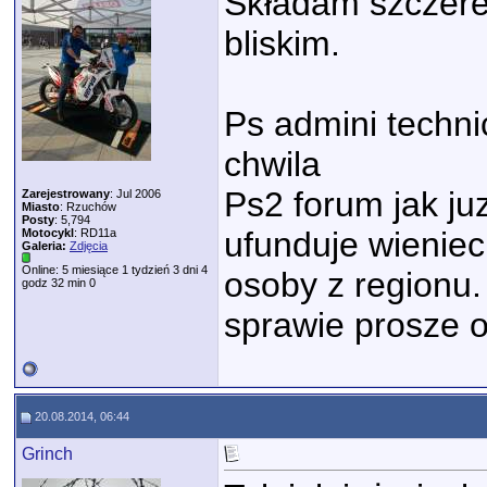
Składam szczere 
bliskim.
Ps admini techni
chwila
Ps2 forum jak juz
Zarejestrowany
: Jul 2006
Miasto
: Rzuchów
Posty
: 5,794
ufunduje wieniec
Motocykl
: RD11a
Galeria:
Zdjęcia
Online: 5 miesiące 1 tydzień 3 dni 4
osoby z regionu.
godz 32 min 0
sprawie prosze o
20.08.2014, 06:44
Grinch