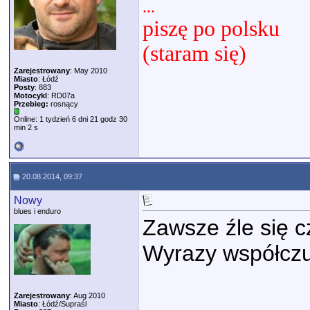
...
piszę po polsku
(staram się)
Zarejestrowany
: May 2010
Miasto
: Łódź
Posty
: 883
Motocykl
: RD07a
Przebieg:
rosnący
Online: 1 tydzień 6 dni 21 godz 30
min 2 s
20.08.2014, 09:37
Nowy
blues i enduro
Zawsze źle się c
Wyrazy współczuc
Zarejestrowany
: Aug 2010
Miasto
: Łódź/Supraśl