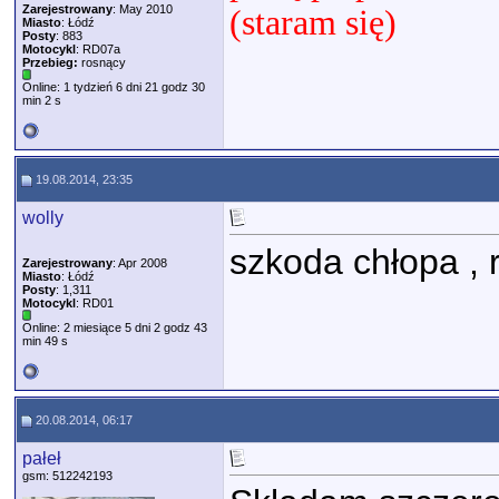
Zarejestrowany
: May 2010
(staram się)
Miasto
: Łódź
Posty
: 883
Motocykl
: RD07a
Przebieg:
rosnący
Online: 1 tydzień 6 dni 21 godz 30
min 2 s
19.08.2014, 23:35
wolly
szkoda chłopa , 
Zarejestrowany
: Apr 2008
Miasto
: Łódź
Posty
: 1,311
Motocykl
: RD01
Online: 2 miesiące 5 dni 2 godz 43
min 49 s
20.08.2014, 06:17
pałeł
gsm: 512242193