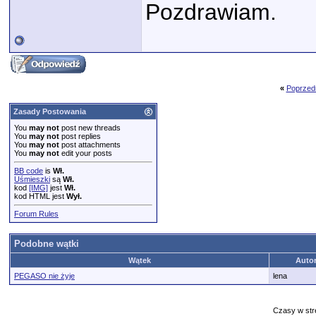
Pozdrawiam.
«
Poprzed
Zasady Postowania
You
may not
post new threads
You
may not
post replies
You
may not
post attachments
You
may not
edit your posts
BB code
is
Wł.
Uśmieszki
są
Wł.
kod
[IMG]
jest
Wł.
kod HTML jest
Wył.
Forum Rules
Podobne wątki
Wątek
Auto
PEGASO nie żyje
lena
Czasy w str