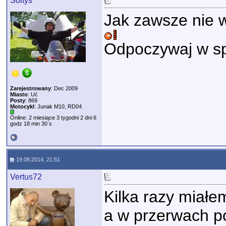
Soltys
Jak zawsze nie w
Odpoczywaj w s
Zarejestrowany
: Dec 2009
Miasto
: Uć
Posty
: 869
Motocykl
: Junak M10, RD04
Online: 2 miesiące 3 tygodni 2 dni 6
godz 18 min 30 s
19.08.2014, 21:51
Vertus72
Kilka razy miałe
a w przerwach p