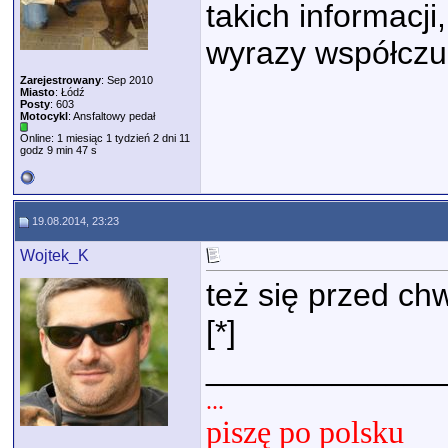
takich informacji
wyrazy współczu
Zarejestrowany
: Sep 2010
Miasto
: Łódź
Posty
: 603
Motocykl
: Ansfaltowy pedał
Online: 1 miesiąc 1 tydzień 2 dni 11
godz 9 min 47 s
19.08.2014, 23:23
Wojtek_K
też się przed ch
[*]
_____________
...
piszę po polsku