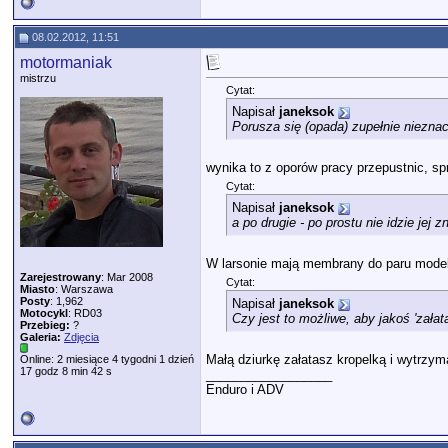
08.02.2012, 11:51
motormaniak
mistrzu
Cytat:
Napisał
janeksok
Porusza się (opada) zupełnie niezna
wynika to z oporów pracy przepustnic, s
Cytat:
Napisał
janeksok
a po drugie - po prostu nie idzie jej z
W larsonie mają membrany do paru modeli
Zarejestrowany
: Mar 2008
Cytat:
Miasto
: Warszawa
Posty
: 1,962
Napisał
janeksok
Motocykl
: RD03
Czy jest to możliwe, aby jakoś 'załat
Przebieg:
?
Galeria:
Zdjęcia
Małą dziurkę załatasz kropelką i wytrzym
Online: 2 miesiące 4 tygodni 1 dzień
17 godz 8 min 42 s
__________________
Enduro i ADV