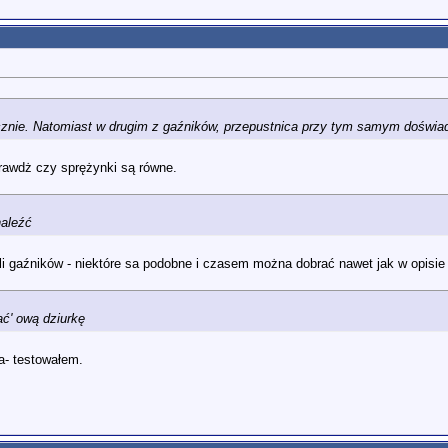
cznie. Natomiast w drugim z gaźników, przepustnica przy tym samym doświa
prawdż czy sprężynki są równe.
naleźć
 gaźników - niektóre sa podobne i czasem można dobrać nawet jak w opisie
ać' ową dziurkę
a- testowałem.