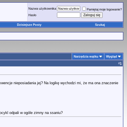
Nazwa użytkownika
Pamiętaj moje logowanie?
Hasło
Dzisiejsze Posty
Szukaj
Narzędzia wątku
Wygląd
#
1
kwencje nieposiadania jej? Na logikę wychodzi mi, że ma ona znaczenie
cykl odpali w ogóle zimny na ssaniu?