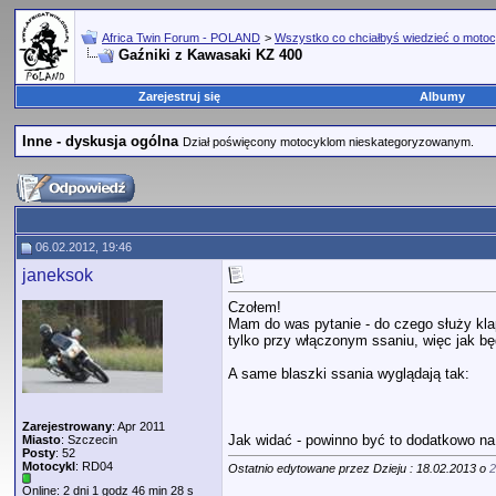
Africa Twin Forum - POLAND
>
Wszystko co chciałbyś wiedzieć o motoc
Gaźniki z Kawasaki KZ 400
Zarejestruj się
Albumy
Inne - dyskusja ogólna
Dział poświęcony motocyklom nieskategoryzowanym.
06.02.2012, 19:46
janeksok
Czołem!
Mam do was pytanie - do czego służy kla
tylko przy włączonym ssaniu, więc jak bę
A same blaszki ssania wyglądają tak:
Zarejestrowany
: Apr 2011
Jak widać - powinno być to dodatkowo na
Miasto
: Szczecin
Posty
: 52
Motocykl
: RD04
Ostatnio edytowane przez Dzieju : 18.02.2013 o
2
Online: 2 dni 1 godz 46 min 28 s