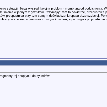
śnienie sytuacji. Teraz wyszedł kolejny problem - membrana od podciśnienia.
iśnienie w jednym z gaźników i 'trzymając' tam to powietrze, przepustnica po
ków, przepustnica przy tym samym doświadczeniu opada dużo szybciej. Po wy
any wiąże się po pierwsze z dużym kosztem, a po drugie - po prostu nie idzie
agmenty tej sprężynki do cylindrów...