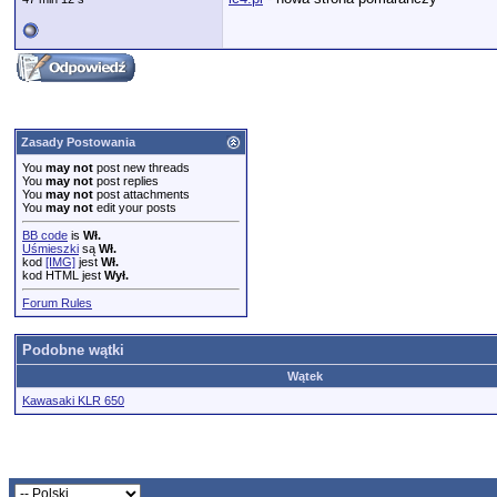
Zasady Postowania
You
may not
post new threads
You
may not
post replies
You
may not
post attachments
You
may not
edit your posts
BB code
is
Wł.
Uśmieszki
są
Wł.
kod
[IMG]
jest
Wł.
kod HTML jest
Wył.
Forum Rules
Podobne wątki
Wątek
Kawasaki KLR 650