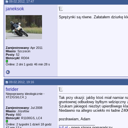
09.02.2012, 17:47
janeksok
Sprężynki są równe. Załatałem dziurkę kl
Zarejestrowany
: Apr 2011
Miasto
: Szczecin
Posty
: 52
Motocykl
: RD04
Online: 2 dni 1 godz 46 min 28 s
09.02.2012, 19:16
fxrider
Niepoprawny ideologicznie -
XTZ/GS/LC4 ;)
Tak przy okazji: jakby ktoś miał namiar n
gruntownej odbudowy byłbym wdzięczny z
Szukam jakiegoś niezbyt upierdliwego kl
Zarejestrowany
: Jul 2008
Niedawno na allegro uciekło mi ładne Z400
Miasto
: Józefów
Posty
: 660
Motocykl
: R1100GS, LC4
pozdrawiam, Adam
__________________
Online: 2 tygodni 1 dzień 18 godz
lc4.pl
- nowa strona pomarańczy
47 min 12 s