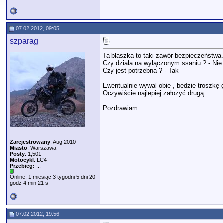
07.02.2012, 09:05
szparag
Ta blaszka to taki zawór bezpieczeństwa.
Czy działa na wyłączonym ssaniu ? - Nie
Czy jest potrzebna ? - Tak
Ewentualnie wywal obie , będzie troszkę 
Oczywiście najlepiej założyć drugą.
Pozdrawiam
Zarejestrowany
: Aug 2010
Miasto
: Warszawa
Posty
: 1,501
Motocykl
: LC4
Przebieg:
...
Online: 1 miesiąc 3 tygodni 5 dni 20
godz 4 min 21 s
07.02.2012, 19:56