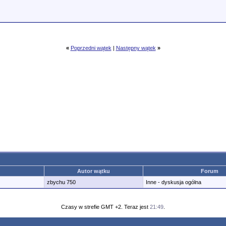
«
Poprzedni wątek
|
Następny wątek
»
Autor wątku
Forum
zbychu 750
Inne - dyskusja ogólna
Czasy w strefie GMT +2. Teraz jest
21:49
.