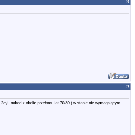
#
6
#
7
i 2cyl. naked z okolic przełomu lat 70/80 ) w stanie nie wymagającym