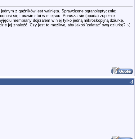
 W jednym z gaźników jest walnięta. Sprawdzone ogranoleptycznie:
dnosi się i prawie stoi w miejscu. Porusza się (opada) zupełnie
jęciu membrany dojrzałem w niej tylko jedną mikroskopijną dziurkę.
 jej znaleźć. Czy jest to możliwe, aby jakoś 'załatać' ową dziurkę? :-)
#
4