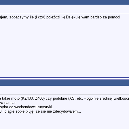
ejem, zobaczymy ile (i czy) pojeździ :-) Dziękuję wam bardzo za pomoc!
a takie moto (KZ400, Z400) czy podobne (XS, etc. - ogólnie średniej wielkośc
a namiar.
asyka do weekendowej turystyki.
 i ciągle sobie pluję, że się nie zdecydowałem...