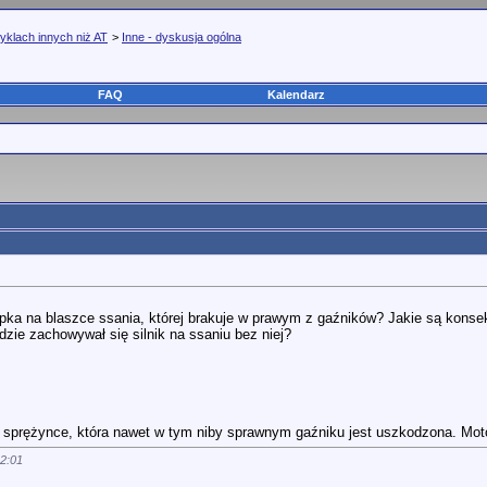
yklach innych niż AT
>
Inne - dyskusja ogólna
FAQ
Kalendarz
pka na blaszce ssania, której brakuje w prawym z gaźników? Jakie są konse
dzie zachowywał się silnik na ssaniu bez niej?
 sprężynce, która nawet w tym niby sprawnym gaźniku jest uszkodzona. Moto
2:01