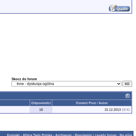
Skocz do forum
Odpowiedzi
Ostatni Post / Autor
18
15.12.2013
19:41
Kontakt
-
Africa Twin Polska
-
Archiwum
-
Regulamin i zasady forum
-
Na górę