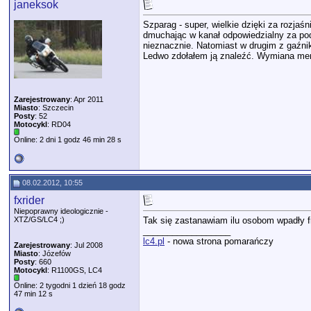
janeksok
Szparag - super, wielkie dzięki za rozja
dmuchając w kanał odpowiedzialny za podc
nieznacznie. Natomiast w drugim z gaźni
Ledwo zdołałem ją znaleźć. Wymiana membr
Zarejestrowany
: Apr 2011
Miasto
: Szczecin
Posty
: 52
Motocykl
: RD04
Online: 2 dni 1 godz 46 min 28 s
08.02.2012, 10:55
fxrider
Niepoprawny ideologicznie -
XTZ/GS/LC4 ;)
Tak się zastanawiam ilu osobom wpadły fr
__________________
lc4.pl
- nowa strona pomarańczy
Zarejestrowany
: Jul 2008
Miasto
: Józefów
Posty
: 660
Motocykl
: R1100GS, LC4
Online: 2 tygodni 1 dzień 18 godz
47 min 12 s