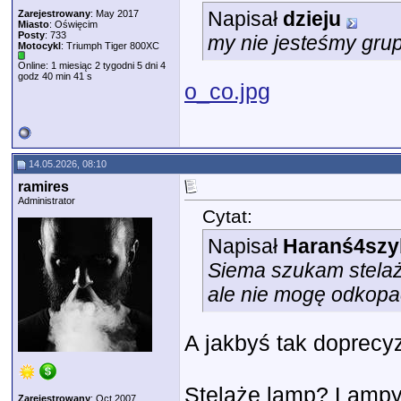
Napisał
dzieju
Zarejestrowany
: May 2017
Miasto
: Oświęcim
Posty
: 733
my nie jesteśmy grupą
Motocykl
: Triumph Tiger 800XC
Online: 1 miesiąc 2 tygodni 5 dni 4
godz 40 min 41 s
o_co.jpg
14.05.2026, 08:10
ramires
Administrator
Cytat:
Napisał
Haranś4szy
Siema szukam stelaży
ale nie mogę odkopa
A jakbyś tak doprecy
Stelaże lamp? Lampy?
Zarejestrowany
: Oct 2007