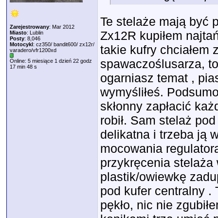
Te stelaże mają być 
Zarejestrowany
: Mar 2012
Zx12R kupiłem najtań
Miasto
: Lublin
Posty
: 8,046
Motocykl
: cz350/ bandit600/ zx12r/
takie kufry chciałem
varadero/vfr1200xd
spawaczoślusarza, tok
Online: 5 miesiące 1 dzień 22 godz
17 min 48 s
ogarniasz temat , pia
wymyśliłeś. Podsumo
skłonny zapłacić każ
robił. Sam stelaż pod
delikatna i trzeba j
mocowania regulatora
przykręcenia stelaża
plastik/owiewkę zadu
pod kufer centralny .
pękło, nic nie zgubi