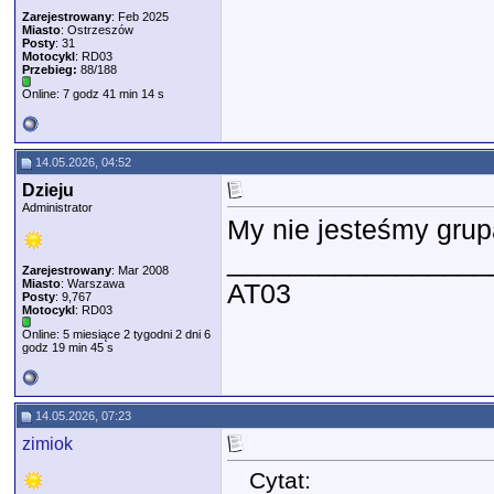
Zarejestrowany
: Feb 2025
Miasto
: Ostrzeszów
Posty
: 31
Motocykl
: RD03
Przebieg:
88/188
Online: 7 godz 41 min 14 s
14.05.2026, 04:52
Dzieju
Administrator
My nie jesteśmy grupą 
_________________
Zarejestrowany
: Mar 2008
Miasto
: Warszawa
AT03
Posty
: 9,767
Motocykl
: RD03
Online: 5 miesiące 2 tygodni 2 dni 6
godz 19 min 45 s
14.05.2026, 07:23
zimiok
Cytat: