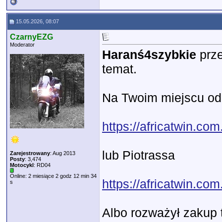
15.05.2026, 08:07
CzarnyEZG
Moderator
Haranś4szybkie
prze
temat.
Na Twoim miejscu od
https://africatwin.c
lub Piotrassa
Zarejestrowany
: Aug 2013
Posty
: 3,474
Motocykl
: RD04
Online: 2 miesiące 2 godz 12 min 34
https://africatwin.c
s
Albo rozważył zakup 