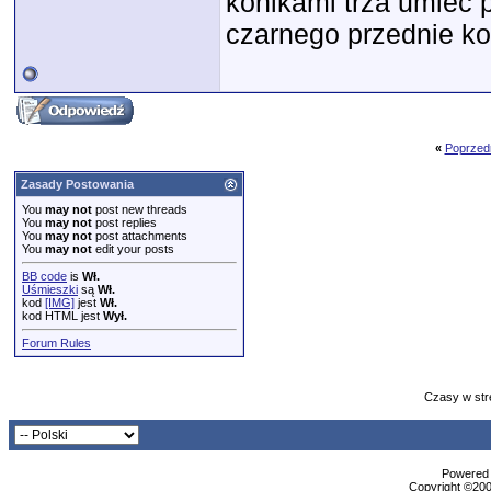
konikami trza umieć 
czarnego przednie ko
«
Poprzed
Zasady Postowania
You
may not
post new threads
You
may not
post replies
You
may not
post attachments
You
may not
edit your posts
BB code
is
Wł.
Uśmieszki
są
Wł.
kod
[IMG]
jest
Wł.
kod HTML jest
Wył.
Forum Rules
Czasy w str
Powered b
Copyright ©2000