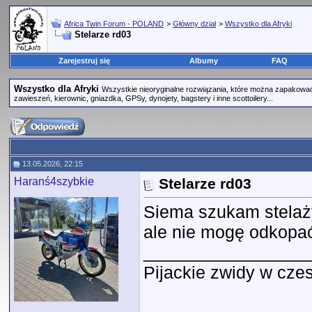
Africa Twin Forum - POLAND
>
Główny dział
>
Wszystko dla Afryki
Stelarze rd03
Zarejestruj się
Albumy
FAQ
Wszystko dla Afryki
Wszystkie nieoryginalne rozwiązania, które można zapakować 
zawieszeń, kierownic, gniazdka, GPSy, dynojety, bagstery i inne scottoilery...
13.05.2026, 22:15
Haranś4szybkie
Stelarze rd03
Siema szukam stelaży 
ale nie mogę odkopa
_________________
Pijackie zwidy w czes