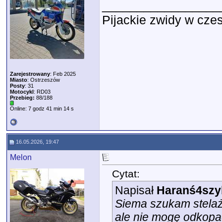
_________________
Pijackie zwidy w czes
Zarejestrowany
: Feb 2025
Miasto
: Ostrzeszów
Posty
: 31
Motocykl
: RD03
Przebieg:
88/188
Online: 7 godz 41 min 14 s
16.05.2026, 19:47
Melon
Cytat:
Napisał
Haranś4szy
Siema szukam stelaży
ale nie mogę odkopa