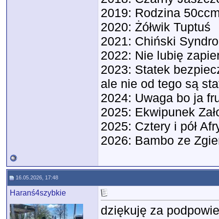
2019: Rodzina 50ccm
2020: Żółwik Tuptuś
2021: Chiński Syndr
2022: Nie lubię zapie
2023: Statek bezpiecz
ale nie od tego są sta
2024: Uwaga bo ja f
2025: Ekwipunek Zał
2025: Cztery i pół Afr
2026: Bambo ze Zgie
16.05.2026, 17:48
Haranś4szybkie
dziękuję za podpowi