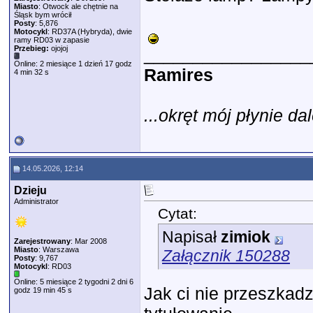
Miasto
: Otwock ale chętnie na
Śląsk bym wrócił
Posty
: 5,876
Motocykl
: RD37A (Hybryda), dwie
ramy RD03 w zapasie
Przebieg:
ojojoj
_________________
Online: 2 miesiące 1 dzień 17 godz
Ramires
4 min 32 s
...okręt mój płynie dal
14.05.2026, 12:14
Dzieju
Administrator
Cytat:
Napisał
zimiok
Zarejestrowany
: Mar 2008
Miasto
: Warszawa
Załącznik 150288
Posty
: 9,767
Motocykl
: RD03
Online: 5 miesiące 2 tygodni 2 dni 6
Jak ci nie przeszkadz
godz 19 min 45 s