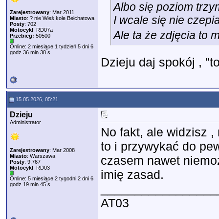
Albo się poziom trz
Zarejestrowany
: Mar 2011
I wcale się nie czepi
Miasto
: ? nie Wieś kole Bełchatowa
Posty
: 702
Motocykl
: RD07a
Ale ta że zdjęcia to 
Przebieg:
50500
Online: 2 miesiące 1 tydzień 5 dni 6
godz 36 min 38 s
Dzieju daj spokój , "t
15.05.2026, 05:21
Dzieju
Administrator
No fakt, ale widzisz 
to i przywykać do pew
Zarejestrowany
: Mar 2008
Miasto
: Warszawa
czasem nawet niemożl
Posty
: 9,767
Motocykl
: RD03
imię zasad.
Online: 5 miesiące 2 tygodni 2 dni 6
godz 19 min 45 s
_________________
AT03