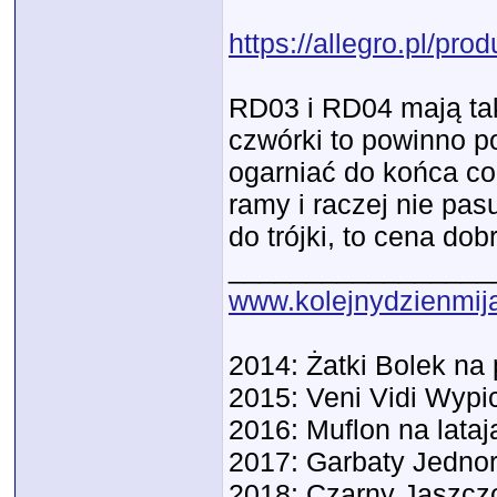
https://allegro.pl/pr
RD03 i RD04 mają tak
czwórki to powinno po
ogarniać do końca co
ramy i raczej nie pas
do trójki, to cena d
_________________
www.kolejnydzienmija
2014: Żatki Bolek n
2015: Veni Vidi Wypic
2016: Muflon na lata
2017: Garbaty Jedno
2018: Czarny Jaszc