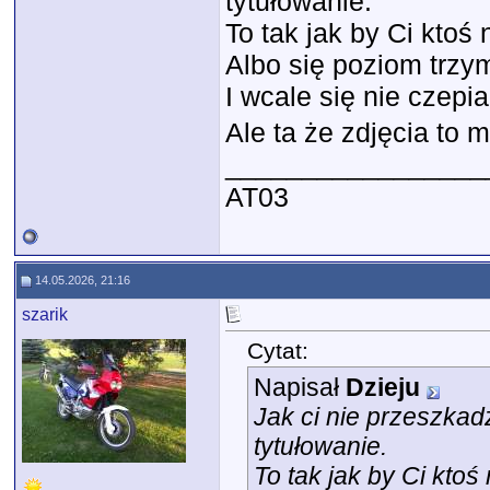
tytułowanie.
To tak jak by Ci ktoś 
Albo się poziom trz
I wcale się nie czepi
Ale ta że zdjęcia to 
_________________
AT03
14.05.2026, 21:16
szarik
Cytat:
Napisał
Dzieju
Jak ci nie przeszkad
tytułowanie.
To tak jak by Ci ktoś