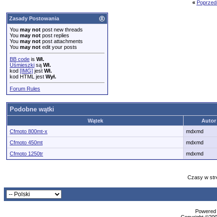
«
Poprzed
Zasady Postowania
You
may not
post new threads
You
may not
post replies
You
may not
post attachments
You
may not
edit your posts
BB code
is
Wł.
Uśmieszki
są
Wł.
kod
[IMG]
jest
Wł.
kod HTML jest
Wył.
Forum Rules
Podobne wątki
Wątek
Autor
Cfmoto 800mt-x
mdxmd
Cfmoto 450mt
mdxmd
Cfmoto 1250tr
mdxmd
Czasy w str
Powered b