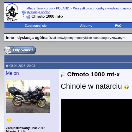
Africa Twin Forum - POLAND
>
Wszystko co chciałbyś wiedzieć o motoc
dyskusja ogólna
Cfmoto 1000 mt-x
Zarejestruj się
Albumy
FAQ
Inne - dyskusja ogólna
Dział poświęcony motocyklom nieskategoryzowanym.
08.04.2026, 20:03
Melon
Cfmoto 1000 mt-x
Chinole w natarciu
Zarejestrowany
: Mar 2012
Miasto
: Lublin