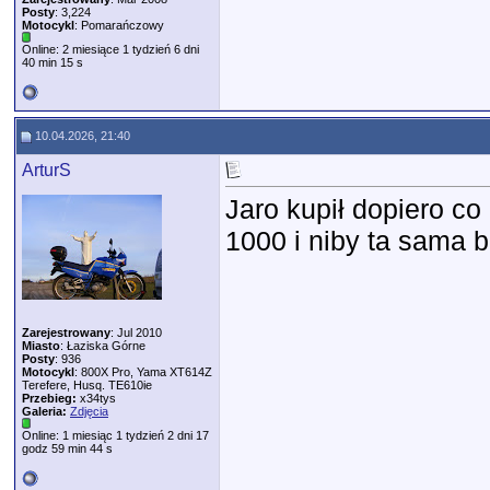
Posty
: 3,224
Motocykl
: Pomarańczowy
Online: 2 miesiące 1 tydzień 6 dni
40 min 15 s
10.04.2026, 21:40
ArturS
Jaro kupił dopiero c
1000 i niby ta sama b
Zarejestrowany
: Jul 2010
Miasto
: Łaziska Górne
Posty
: 936
Motocykl
: 800X Pro, Yama XT614Z
Terefere, Husq. TE610ie
Przebieg:
x34tys
Galeria:
Zdjęcia
Online: 1 miesiąc 1 tydzień 2 dni 17
godz 59 min 44 s