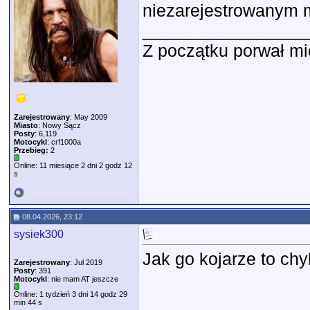
niezarejestrowanym m
_________________
Z początku porwał mię
Zarejestrowany
: May 2009
Miasto
: Nowy Sącz
Posty
: 6,119
Motocykl
: crf1000a
Przebieg:
2
Online: 11 miesiące 2 dni 2 godz 12
s
08.04.2026, 23:12
sysiek300
Jak go kojarze to ch
Zarejestrowany
: Jul 2019
Posty
: 391
Motocykl
: nie mam AT jeszcze
Online: 1 tydzień 3 dni 14 godz 29
min 44 s