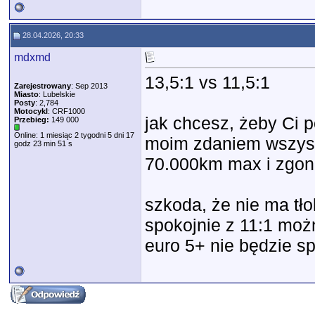
28.04.2026, 20:33
mdxmd
13,5:1 vs 11,5:1
Zarejestrowany
: Sep 2013
Miasto
: Lubelskie
Posty
: 2,784
Motocykl
: CRF1000
jak chcesz, żeby Ci 
Przebieg:
149 000
Online: 1 miesiąc 2 tygodni 5 dni 17
moim zdaniem wszyst
godz 23 min 51 s
70.000km max i zgon
szkoda, że nie ma tł
spokojnie z 11:1 możn
euro 5+ nie będzie sp