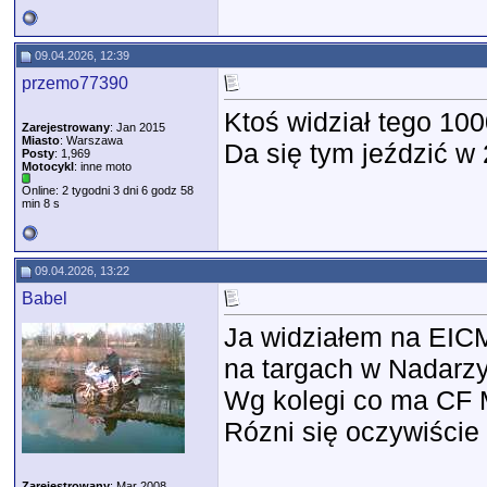
09.04.2026, 12:39
przemo77390
Ktoś widział tego 100
Zarejestrowany
: Jan 2015
Miasto
: Warszawa
Da się tym jeździć w
Posty
: 1,969
Motocykl
: inne moto
Online: 2 tygodni 3 dni 6 godz 58
min 8 s
09.04.2026, 13:22
Babel
Ja widziałem na EICMi
na targach w Nadarzy
Wg kolegi co ma CF 
Rózni się oczywiście
Zarejestrowany
: Mar 2008