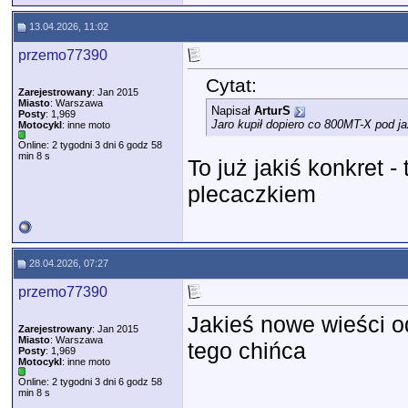
13.04.2026, 11:02
przemo77390
Cytat:
Zarejestrowany
: Jan 2015
Miasto
: Warszawa
Napisał
ArturS
Posty
: 1,969
Jaro kupił dopiero co 800MT-X pod ja
Motocykl
: inne moto
Online: 2 tygodni 3 dni 6 godz 58
min 8 s
To już jakiś konkret 
plecaczkiem
28.04.2026, 07:27
przemo77390
Jakieś nowe wieści o
Zarejestrowany
: Jan 2015
Miasto
: Warszawa
tego chińca
Posty
: 1,969
Motocykl
: inne moto
Online: 2 tygodni 3 dni 6 godz 58
min 8 s