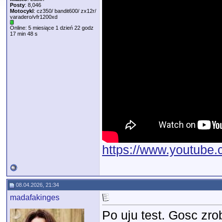
Posty
: 8,046
Motocykl
: cz350/ bandit600/ zx12r/
varadero/vfr1200xd
Online: 5 miesiące 1 dzień 22 godz
17 min 48 s
https://www.youtub
08.04.2026, 21:34
madafakinges
Po uju test. Gosc zro