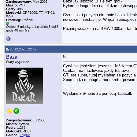
Baza jak jeździło Ci się tym gsx?
Zarejestrowany
: May 2009
Miasto
: PNT
Byłem jednego dnia na jeździe testowej 
Posty
: 496
Motocykl
: CRF1000, T7, MT-01,
Gsx silnik i pozycja dla mnie bajka. Ide
WSK
nerwowe i niestabilne. Wręcz niebezpiecz
Przebieg:
Rośnie
Online: 5 miesiące 1 tydzień 3 dni 5
Później wsiadłem na BMW 1000xr i tam trak
godz 40 min 5 s
28.12.2025, 22:49
Baza
Stary wyjadacz
Cyryl nie jeździłem jeszcze. Jeździłem G
Czekam na możliwość jazdy testowej.
GT jest super, tutaj myślałem że pozycja
Sporo ludzi montuje amor skrętu, pewnie 
Wysłane z iPhone za pomocą Tapatalk
Zarejestrowany
: Jul 2008
Miasto
: żywiec
Posty
: 1,239
Motocykl
: RD07
Galeria:
Zdjęcia