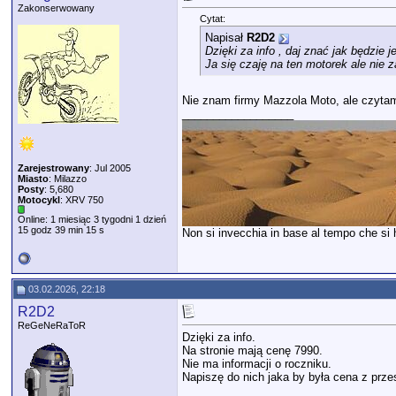
Zakonserwowany
Cytat:
Napisał
R2D2
Dzięki za info , daj znać jak będzie j
Ja się czaję na ten motorek ale nie 
Nie znam firmy Mazzola Moto, ale czytam
__________________
Zarejestrowany
: Jul 2005
Miasto
: Milazzo
Posty
: 5,680
Motocykl
: XRV 750
Online: 1 miesiąc 3 tygodni 1 dzień
15 godz 39 min 15 s
Non si invecchia in base al tempo che si ha
03.02.2026, 22:18
R2D2
ReGeNeRaToR
Dzięki za info.
Na stronie mają cenę 7990.
Nie ma informacji o roczniku.
Napiszę do nich jaka by była cena z prze
__________________