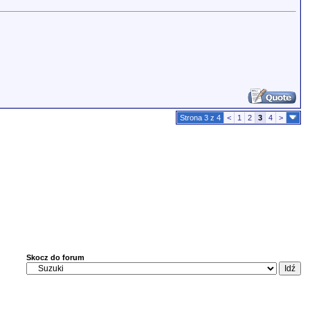
Strona 3 z 4
<
1
2
3
4
>
Skocz do forum