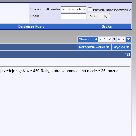
Nazwa użytkownika
Pamiętaj moje logowanie?
Hasło
Dzisiejsze Posty
Szukaj
Strona 3 z 4
<
1
2
3
4
>
Narzędzia wątku
Wygląd
#
21
 sprzedaje się Kove 450 Rally, które w promocji na modele 25 można