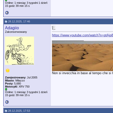
Online: 1 miesiąc 3 tygodni 1 dzień
15 godz 39 min 15 s
28.12.2025, 17:46
Adagiio
Zakonserwowany
https://www.youtube.com/watch?v=ptAj
__________________
Non si invecchia in base al tempo che si ha
Zarejestrowany
: Jul 2005
Miasto
: Milazzo
Posty
: 5,680
Motocykl
: XRV 750
Online: 1 miesiąc 3 tygodni 1 dzień
15 godz 39 min 15 s
28.12.2025, 17:53