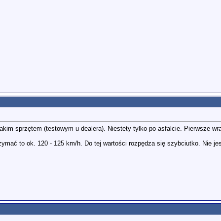
takim sprzętem (testowym u dealera). Niestety tylko po asfalcie. Pierwsze w
ymać to ok. 120 - 125 km/h. Do tej wartości rozpędza się szybciutko. Nie jes