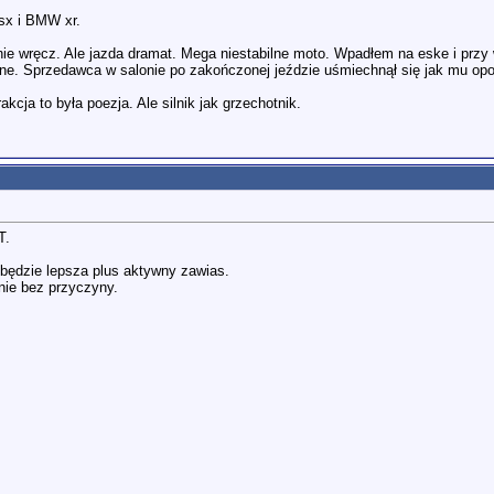
gsx i BMW xr.
alnie wręcz. Ale jazda dramat. Mega niestabilne moto. Wpadłem na eske i pr
ne. Sprzedawca w salonie po zakończonej jeździe uśmiechnął się jak mu opow
cja to była poezja. Ale silnik jak grzechotnik.
T.
 będzie lepsza plus aktywny zawias.
nie bez przyczyny.