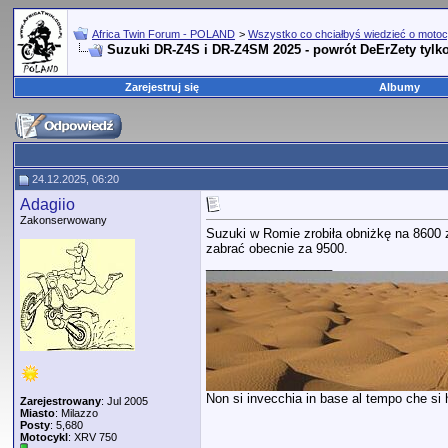
Africa Twin Forum - POLAND
>
Wszystko co chciałbyś wiedzieć o motoc
Suzuki DR-Z4S i DR-Z4SM 2025 - powrót DeErZety tylko
Zarejestruj się
Albumy
24.12.2025, 06:20
Adagiio
Zakonserwowany
Suzuki w Romie zrobiła obniżkę na 8600 z
zabrać obecnie za 9500.
__________________
Non si invecchia in base al tempo che si ha
Zarejestrowany
: Jul 2005
Miasto
: Milazzo
Posty
: 5,680
Motocykl
: XRV 750