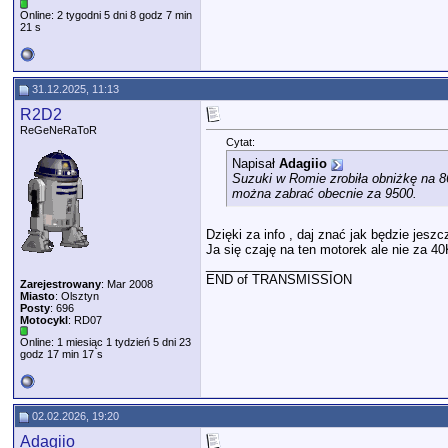
Online: 2 tygodni 5 dni 8 godz 7 min
21 s
31.12.2025, 11:13
R2D2
ReGeNeRaToR
Cytat:
Napisał
Adagiio
Suzuki w Romie zrobiła obniżkę na 86
można zabrać obecnie za 9500.
Dzięki za info , daj znać jak będzie jeszcz
Ja się czaję na ten motorek ale nie za 40
__________________
END of TRANSMISSION
Zarejestrowany
: Mar 2008
Miasto
: Olsztyn
Posty
: 696
Motocykl
: RD07
Online: 1 miesiąc 1 tydzień 5 dni 23
godz 17 min 17 s
02.02.2026, 19:20
Adagiio