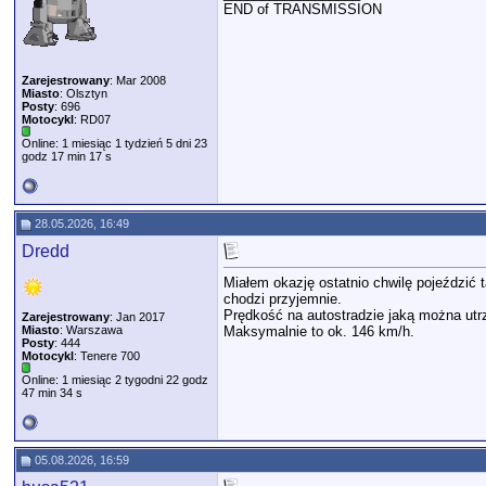
END of TRANSMISSION
Zarejestrowany
: Mar 2008
Miasto
: Olsztyn
Posty
: 696
Motocykl
: RD07
Online: 1 miesiąc 1 tydzień 5 dni 23
godz 17 min 17 s
28.05.2026, 16:49
Dredd
Miałem okazję ostatnio chwilę pojeździć 
chodzi przyjemnie.
Prędkość na autostradzie jaką można utrz
Zarejestrowany
: Jan 2017
Miasto
: Warszawa
Maksymalnie to ok. 146 km/h.
Posty
: 444
Motocykl
: Tenere 700
Online: 1 miesiąc 2 tygodni 22 godz
47 min 34 s
05.08.2026, 16:59