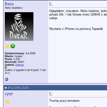
Baza
Stary wyjadacz
Oglądałem, macałem. Moto świetne, jedn
ponad 10k. I tak litrowe moto 150KM z a
zabije.
Wysłane z iPhone za pomocą Tapatalk
Zarejestrowany
: Jul 2008
Miasto
: żywiec
Posty
: 1,239
Motocykl
: RD07
Galeria:
Zdjęcia
Online: 2 tygodni 5 dni 8 godz 7 min
21 s
28.12.2025, 21:03
cyryl
Trochę poza tematem.