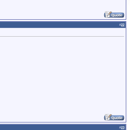
#
22
#
23