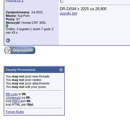
husa521
DR-Z4SM z 2025 za 29,900
Zarejestrowany
: Jul 2021
suzuki.jpg
Miasto
: Kuj-Pom
Posty
: 67
Motocykl
: Honda CRF 300L
Online: 3 tygodni 1 dzień 7 godz 2
min 43 s
Zasady Postowania
You
may not
post new threads
You
may not
post replies
You
may not
post attachments
You
may not
edit your posts
BB code
is
Wł.
Uśmieszki
są
Wł.
kod
[IMG]
jest
Wł.
kod HTML jest
Wył.
Forum Rules