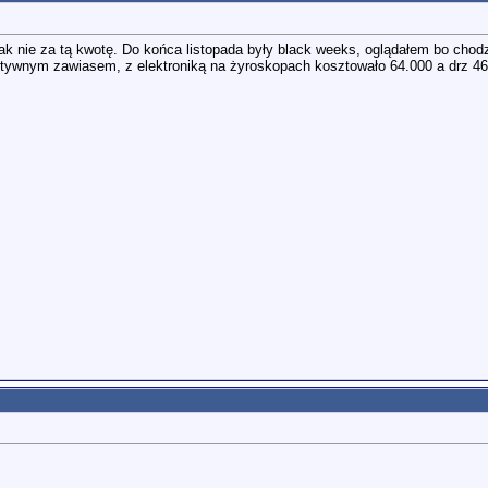
ak nie za tą kwotę. Do końca listopada były black weeks, oglądałem bo cho
ktywnym zawiasem, z elektroniką na żyroskopach kosztowało 64.000 a drz 4