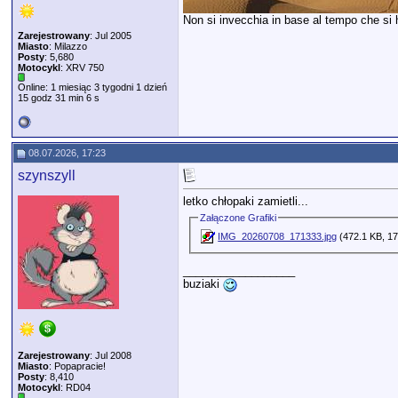
Non si invecchia in base al tempo che si ha
Zarejestrowany
: Jul 2005
Miasto
: Milazzo
Posty
: 5,680
Motocykl
: XRV 750
Online: 1 miesiąc 3 tygodni 1 dzień
15 godz 31 min 6 s
08.07.2026, 17:23
szynszyll
letko chłopaki zamietli...
Załączone Grafiki
IMG_20260708_171333.jpg
(472.1 KB, 17
__________________
buziaki
Zarejestrowany
: Jul 2008
Miasto
: Popapracie!
Posty
: 8,410
Motocykl
: RD04