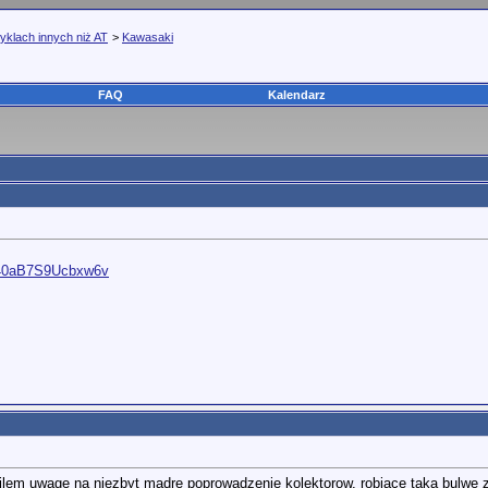
yklach innych niż AT
>
Kawasaki
FAQ
Kalendarz
..40aB7S9Ucbxw6v
cilem uwage na niezbyt madre poprowadzenie kolektorow, robiace taka bulwe 