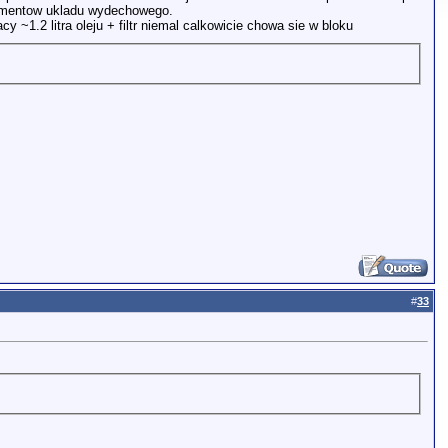
lementow ukladu wydechowego.
~1.2 litra oleju + filtr niemal calkowicie chowa sie w bloku
#
33