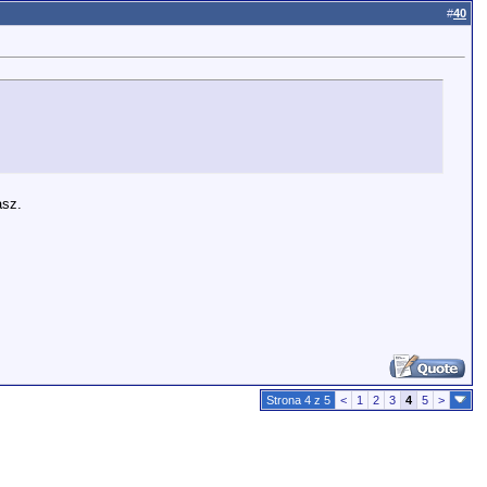
#
40
asz.
Strona 4 z 5
<
1
2
3
4
5
>