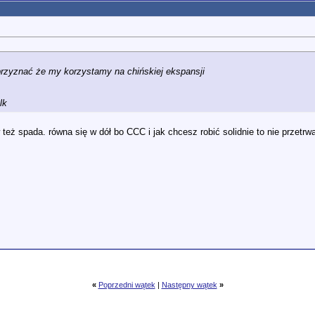
przyznać że my korzystamy na chińskiej ekspansji
lk
 też spada. równa się w dół bo CCC i jak chcesz robić solidnie to nie przetrw
«
Poprzedni wątek
|
Następny wątek
»