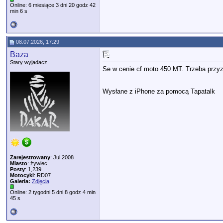
Online: 6 miesiące 3 dni 20 godz 42
min 6 s
08.07.2026, 17:29
Baza
Stary wyjadacz
Se w cenie cf moto 450 MT. Trzeba przyz
Wysłane z iPhone za pomocą Tapatalk
Zarejestrowany
: Jul 2008
Miasto
: żywiec
Posty
: 1,239
Motocykl
: RD07
Galeria:
Zdjęcia
Online: 2 tygodni 5 dni 8 godz 4 min
45 s