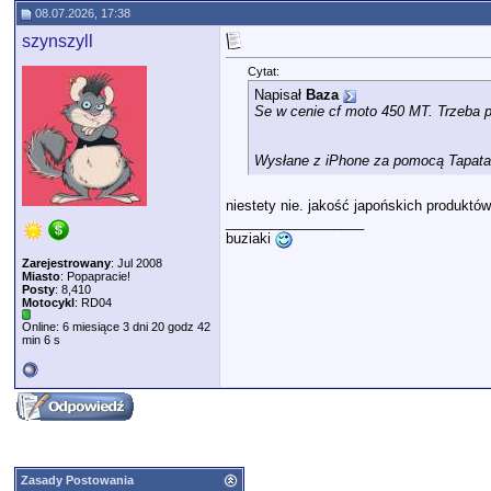
08.07.2026, 17:38
szynszyll
Cytat:
Napisał
Baza
Se w cenie cf moto 450 MT. Trzeba 
Wysłane z iPhone za pomocą Tapata
niestety nie. jakość japońskich produktów
__________________
buziaki
Zarejestrowany
: Jul 2008
Miasto
: Popapracie!
Posty
: 8,410
Motocykl
: RD04
Online: 6 miesiące 3 dni 20 godz 42
min 6 s
Zasady Postowania