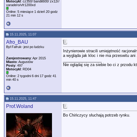
Motocykl
: cz350/ bandit600/ zx12r/
varadero/vfr1200xd
Online: 5 miesiące 1 dzień 20 godz
21 min 12 s
15.11.2025, 11:07
Afro_BAU
Był Fafruk- jest po ludzku
Inżynierowie stracili umiejętność racjon
a wygląda jak kloc i nie ma przeswitu a
Zarejestrowany
: Apr 2015
__________________
Miasto
: Augustów
Nie oglądaj się za siebie bo ci z przodu k
Posty
: 497
Motocykl
: RD04
Online: 2 tygodni 6 dni 17 godz 41
min 40 s
15.11.2025, 11:47
Prof.Woland
Bo Chińczycy słuchają potrzeb rynku.