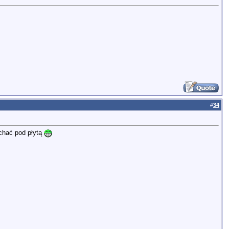
#
34
pchać pod płytą