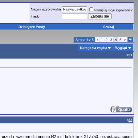
Nazwa użytkownika
Pamiętaj moje logowanie?
Hasło
Dzisiejsze Posty
Szukaj
Strona 4 z 5
<
1
2
3
4
5
>
Narzędzia wątku
Wygląd
#
31
#
32
z przodu. wzorem dla enduro R2 jest kolektor z XTZ750: pozostawia sporo