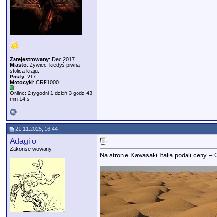
Zarejestrowany
: Dec 2017
Miasto
: Żywiec, kiedyś piwna
stolica kraju.
Posty
: 217
Motocykl
: CRF1000
Online: 2 tygodni 1 dzień 3 godz 43
min 14 s
21.11.2025, 16:44
Adagiio
Zakonserwowany
Na stronie Kawasaki Italia podali ceny – 
__________________