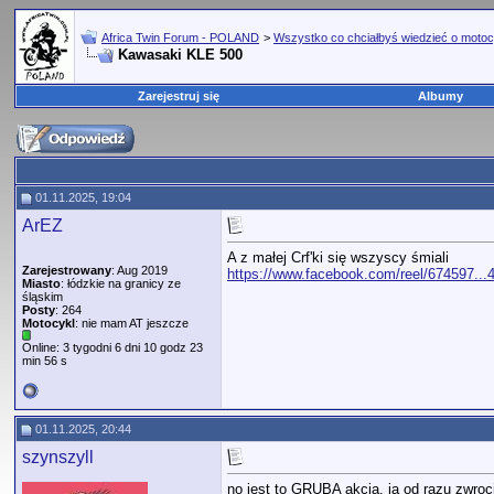
Africa Twin Forum - POLAND
>
Wszystko co chciałbyś wiedzieć o motoc
Kawasaki KLE 500
Zarejestruj się
Albumy
01.11.2025, 19:04
ArEZ
A z małej Crf'ki się wszyscy śmiali
Zarejestrowany
: Aug 2019
https://www.facebook.com/reel/674597.
Miasto
: łódzkie na granicy ze
śląskim
Posty
: 264
Motocykl
: nie mam AT jeszcze
Online: 3 tygodni 6 dni 10 godz 23
min 56 s
01.11.2025, 20:44
szynszyll
no jest to GRUBA akcja. ja od razu zwro