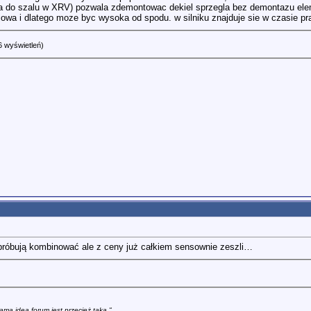
dza do szalu w XRV) pozwala zdemontowac dekiel sprzegla bez demontazu e
a i dlatego moze byc wysoka od spodu. w silniku znajduje sie w czasie pracy 
6 wyświetleń)
próbują kombinować ale z ceny już całkiem sensownie zeszli…
ama idea forum jest przecież taka."