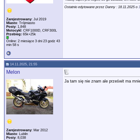
Ostatnio edytowane przez Danny : 18.11.2025 o
Zarejestrowany
: Jul 2019
Miasto
: Trójmiasto
Posty
: 1,848
Motocykl
: CRF1000D, CRF300L
Przebieg:
65k+25k
Online: 2 miesiące 3 dni 23 godz 43
min 58 s
14.11.2025, 21:55
Melon
Ja tam się nie znam ale prześwit ma mni
Zarejestrowany
: Mar 2012
Miasto
: Lublin
Posty
: 8,038