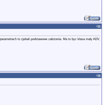
#
35
h parametrach to zjebali podstawowe założenia. Ma to byc klasa mały ADV,
#
36