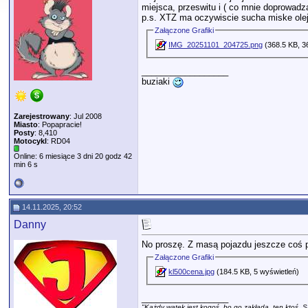
miejsca, przeswitu i ( co mnie doprowa
p.s. XTZ ma oczywiscie sucha miske olejow
Załączone Grafiki
IMG_20251101_204725.png
(368.5 KB, 3
__________________
buziaki
Zarejestrowany
: Jul 2008
Miasto
: Popapracie!
Posty
: 8,410
Motocykl
: RD04
Online: 6 miesiące 3 dni 20 godz 42
min 6 s
14.11.2025, 20:52
Danny
No proszę. Z masą pojazdu jeszcze coś 
Załączone Grafiki
kl500cena.jpg
(184.5 KB, 5 wyświetleń)
__________________
"Każdy wątek jest kogoś, bo go zakłada, ten ktoś. S