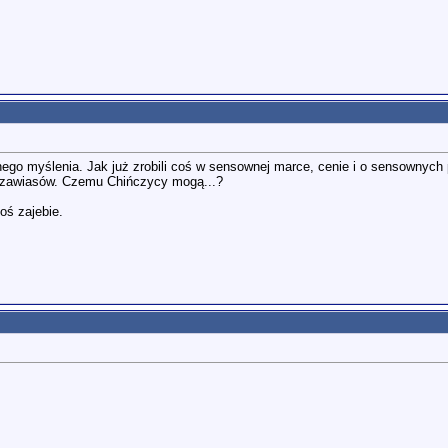
alnego myślenia. Jak już zrobili coś w sensownej marce, cenie i o sensownyc
ni zawiasów. Czemu Chińczycy mogą...?
toś zajebie.