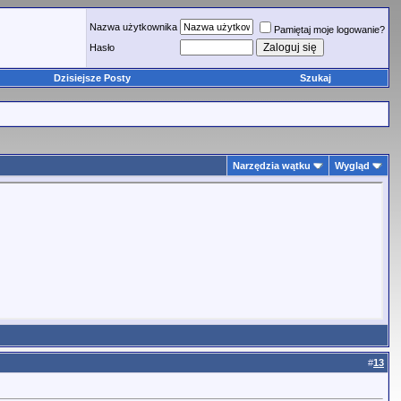
Nazwa użytkownika
Pamiętaj moje logowanie?
Hasło
Dzisiejsze Posty
Szukaj
Narzędzia wątku
Wygląd
#
13