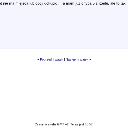
et nie ma miejsca lub opcji dokupić ... a mam już chyba 5 z rzędu, ale to t
«
Poprzedni wątek
|
Następny wątek
»
Czasy w strefie GMT +2. Teraz jest
10:52
.