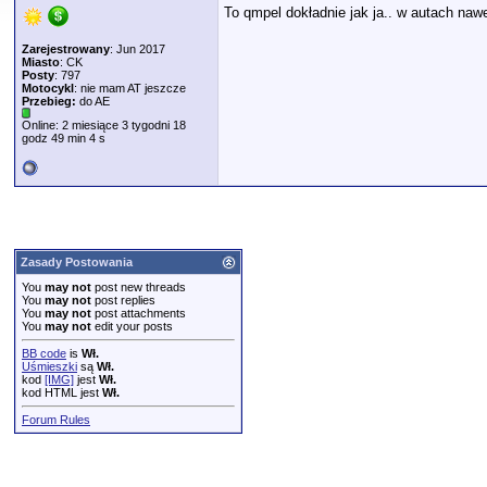
majkowski1
To qmpel dokładnie jak ja.. w...
16.05.2025,
14:10
To qmpel dokładnie jak ja.. w autach naw
matjas
masz etat w instytucie...
16.05.2025,
16:47
Zarejestrowany
: Jun 2017
maly
Wywoływacz to kreda w...
16.05.2025,
23:15
Miasto
: CK
ramires
Ok, też cenna uwaga -...
16.05.2025,
23:29
Posty
: 797
Motocykl
: nie mam AT jeszcze
ramires
Więc tak Sprawdziłem sobie...
29.05.2026,
11:56
Przebieg:
do AE
JaTomek
A jakbyś obkleił powierzchnię...
29.05.2026,
12:11
Online: 2 miesiące 3 tygodni 18
ramires
Tomek Patrzę ZAWSZE aby...
29.05.2026,
12:22
godz 49 min 4 s
Zasady Postowania
You
may not
post new threads
You
may not
post replies
You
may not
post attachments
You
may not
edit your posts
BB code
is
Wł.
Uśmieszki
są
Wł.
kod
[IMG]
jest
Wł.
kod HTML jest
Wł.
Forum Rules