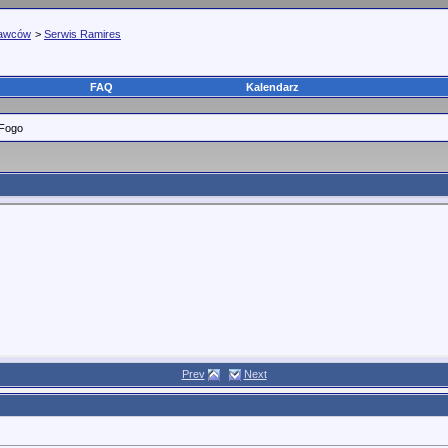
tawców
>
Serwis Ramires
FAQ
Kalendarz
 Fogo
Prev
Next