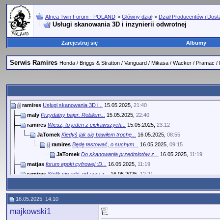
Africa Twin Forum - POLAND
>
Główny dział
>
Dział Producentów i Dos
Usługi skanowania 3D i inzynierii odwrotnej
Zarejestruj się
Albumy
Serwis Ramires
Honda / Briggs & Stratton / Vanguard / Mikasa / Wacker / Pramac /
ramires
Usługi skanowania 3D i...
15.05.2025,
21:40
maly
Przydatny bajer. Robiłem...
15.05.2025,
22:40
ramires
Wiesz, to jeden z ciekawszych...
15.05.2025,
23:12
JaTomek
Kiedyś jak się bawiłem trochę...
16.05.2025,
08:55
ramires
Będę testować, o suchym...
16.05.2025,
09:15
JaTomek
Do skanowania przedmiotów z...
16.05.2025,
11:19
matjas
forum epoki cyfrowej :D...
16.05.2025,
11:19
ramires
Stolik się robi, od razu z...
16.05.2025,
12:21
majkowski1
Z DJasia pytanie może, ale...
16.05.2025,
13:58
ramires
druk i popielniczka to już...
16.05.2025,
14:05
16.05.2025, 14:10
matjas
drukuj z PLA jako formę do...
16.05.2025,
15:30
majkowski1
ramires
Zawsze jestem w formie aby...
16.05.2025,
16:00