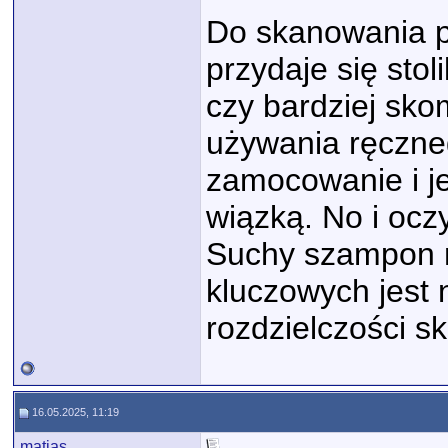
Do skanowania pr
przydaje się stol
czy bardziej sko
używania ręczne
zamocowanie i j
wiązką. No i oc
Suchy szampon m
kluczowych jest 
rozdzielczości s
16.05.2025, 11:19
matjas