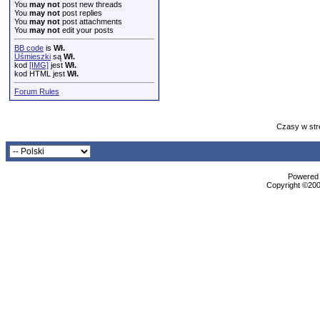
You
may not
post new threads
You
may not
post replies
You
may not
post attachments
You
may not
edit your posts
BB code
is
Wł.
Uśmieszki
są
Wł.
kod
[IMG]
jest
Wł.
kod HTML jest
Wł.
Forum Rules
Czasy w str
Powered b
Copyright ©2000