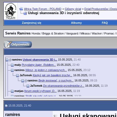
Africa Twin Forum - POLAND
>
Główny dział
>
Dział Producentów i Dos
Usługi skanowania 3D i inzynierii odwrotnej
Zarejestruj się
Albumy
FAQ
Serwis Ramires
Honda / Briggs & Stratton / Vanguard / Mikasa / Wacker / Pramac /
ramires
Usługi skanowania 3D i...
15.05.2025,
21:40
maly
Przydatny bajer. Robiłem...
15.05.2025,
22:40
ramires
Wiesz, to jeden z ciekawszych...
15.05.2025,
23:12
JaTomek
Kiedyś jak się bawiłem trochę...
16.05.2025,
08:55
ramires
Będę testować, o suchym...
16.05.2025,
09:15
JaTomek
Do skanowania przedmiotów z...
16.05.2025,
11:19
matjas
forum epoki cyfrowej :D...
16.05.2025,
11:19
ramires
Stolik się robi, od razu z...
16.05.2025,
12:21
majkowski1
Z DJasia pytanie może, ale...
16.05.2025,
13:58
15.05.2025, 21:40
ramires
druk i popielniczka to już...
16.05.2025,
14:05
matjas
drukuj z PLA jako formę do...
16.05.2025,
15:30
ramires
Usługi skanowania
ramires
Zawsze jestem w formie aby...
16.05.2025,
16:00