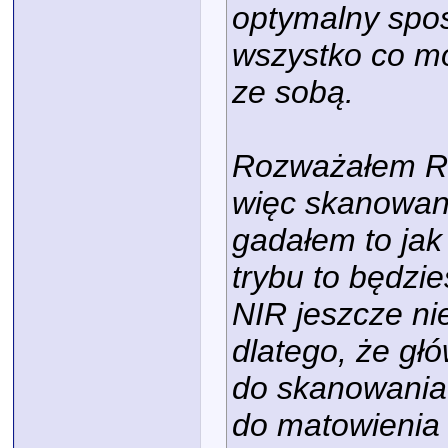
optymalny spos
wszystko co m
ze sobą.
Rozważałem Rev
więc skanowani
gadałem to ja
trybu to będzi
NIR jeszcze ni
dlatego, że gł
do skanowania
do matowienia (