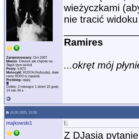
wieżyczkami (ab
nie tracić widok
_____________
Ramires
Zarejestrowany
: Oct 2007
Miasto
: Otwock ale chętnie na
...okręt mój płyni
Śląsk bym wrócił
Posty
: 5,873
Motocykl
: RD37A (Hybryda), dwie
ramy RD03 w zapasie
Przebieg:
ojojoj
Online: 2 miesiące 1 dzień 15 godz
14 min 34 s
16.05.2025, 13:58
majkowski1
Z DJasia pytanie