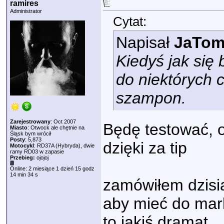
ramires
Administrator
Cytat:
Napisał
JaTom
Kiedyś jak się
do niektórych 
szampon.
Zarejestrowany
: Oct 2007
Będę testować, 
Miasto
: Otwock ale chętnie na
Śląsk bym wrócił
Posty
: 5,873
dzięki za tip
Motocykl
: RD37A (Hybryda), dwie
ramy RD03 w zapasie
Przebieg:
ojojoj
Online: 2 miesiące 1 dzień 15 godz
14 min 34 s
zamówiłem dzisi
aby mieć do mark
to jakiś dramat.