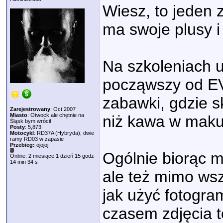
Wiesz, to jeden 
ma swoje plusy i
Na szkoleniach u
począwszy od EV
zabawki, gdzie 
Zarejestrowany
: Oct 2007
Miasto
: Otwock ale chętnie na
niż kawa w maku.
Śląsk bym wrócił
Posty
: 5,873
Motocykl
: RD37A (Hybryda), dwie
ramy RD03 w zapasie
Przebieg:
ojojoj
Ogólnie biorąc 
Online: 2 miesiące 1 dzień 15 godz
14 min 34 s
ale też mimo ws
jak użyć fotogra
czasem zdjęcia t