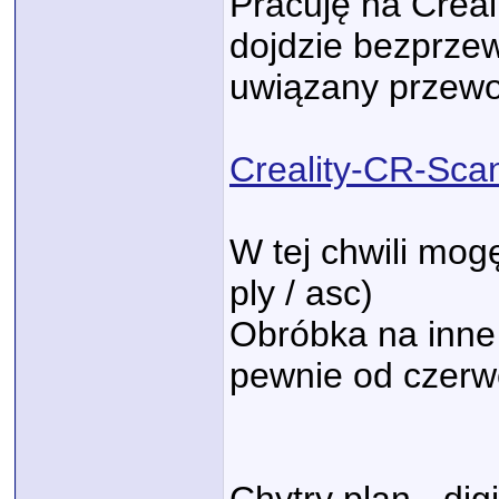
Pracuję na Creal
dojdzie bezprze
uwiązany przewo
Creality-CR-Sca
W tej chwili mogę
ply / asc)
Obróbka na inne
pewnie od czerw