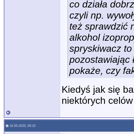
co działa dobr
czyli np. wywo
też sprawdzić 
alkohol izoprop
spryskiwacz to
pozostawiając ł
pokaże, czy fak
Kiedyś jak się b
niektórych celów
16.05.2025, 09:15