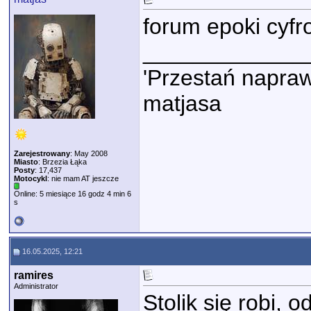
forum epoki cyf
_____________
'Przestań napraw
matjasa
Zarejestrowany
: May 2008
Miasto
: Brzezia Łąka
Posty
: 17,437
Motocykl
: nie mam AT jeszcze
Online: 5 miesiące 16 godz 4 min 6
s
16.05.2025, 12:21
ramires
Administrator
Stolik się robi,