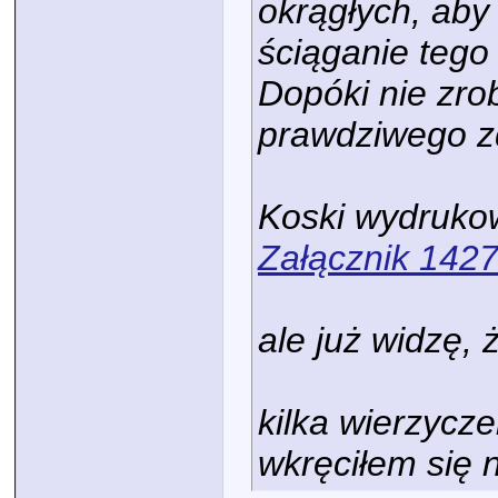
okrągłych, aby
ściąganie tego 
Dopóki nie zro
prawdziwego zd
Koski wydruk
Załącznik 142
ale już widzę, ż
kilka wierzycz
wkręciłem się 