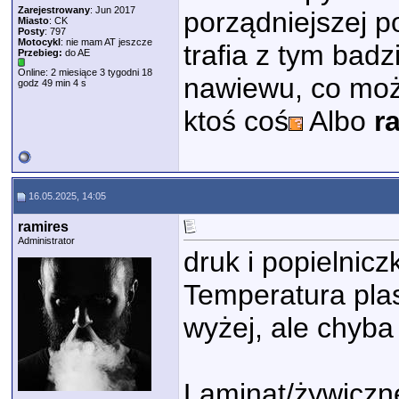
Zarejestrowany
: Jun 2017
porządniejszej po
Miasto
: CK
Posty
: 797
Motocykl
: nie mam AT jeszcze
trafia z tym bad
Przebieg:
do AE
Online: 2 miesiące 3 tygodni 18
nawiewu, co moż
godz 49 min 4 s
ktoś coś
Albo
r
16.05.2025, 14:05
ramires
Administrator
druk i popielnicz
Temperatura plas
wyżej, ale chyba 
Laminat/żywiczne