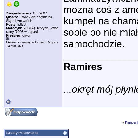
można coś z ame
Zarejestrowany
: Oct 2007
Miasto
: Otwock ale chętnie na
kumpel na chama 
Śląsk bym wrócił
Posty
: 5,873
Motocykl
: RD37A (Hybryda), dwie
sobie bo nie mia
ramy RD03 w zapasie
Przebieg:
ojojoj
samochodzie.
Online: 2 miesiące 1 dzień 15 godz
14 min 34 s
_____________
Ramires
...okręt mój płyni
«
Poprzed
Zasady Postowania