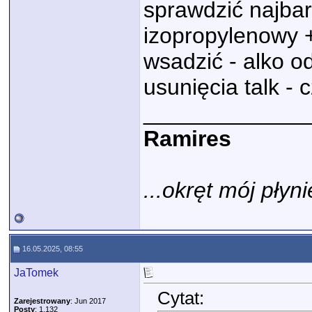
sprawdzić najbar
izopropylenowy +
wsadzić - alko o
usunięcia talk - 
_____________
Ramires
...okręt mój płyni
16.05.2025, 08:55
JaTomek
Cytat:
Zarejestrowany
: Jun 2017
Posty
: 1,132