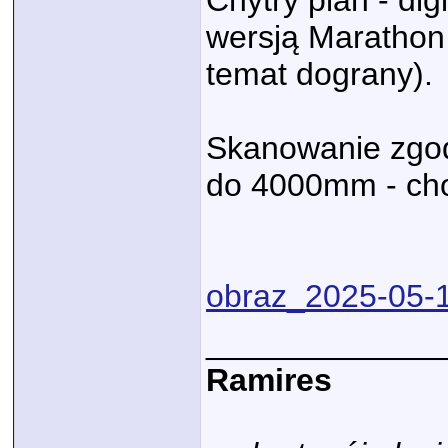
Chytry plan - dig
wersją Marathon
temat dograny).
Skanowanie zgod
do 4000mm - choc
obraz_2025-05-
_____________
Ramires