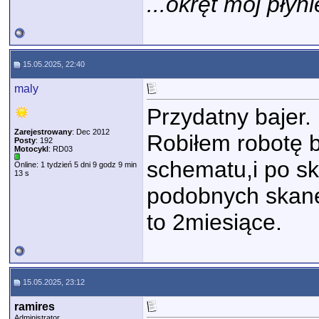
...okręt mój płyni
15.05.2025, 22:40
maly
Przydatny bajer.
Zarejestrowany
: Dec 2012
Robiłem robotę b
Posty
: 192
Motocykl
: RD03
schematu,i po s
Online: 1 tydzień 5 dni 9 godz 9 min
13 s
podobnych skane
to 2miesiące.
15.05.2025, 23:12
ramires
Administrator