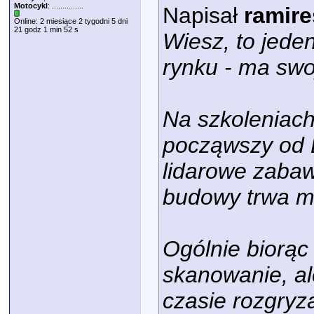
Motocykl
: ...............
Napisał
ramire
Online: 2 miesiące 2 tygodni 5 dni
21 godz 1 min 52 s
Wiesz, to jede
rynku - ma swo
Na szkoleniach
począwszy od 
lidarowe zabaw
budowy trwa mn
Ogólnie biorąc
skanowanie, a
czasie rozgryz