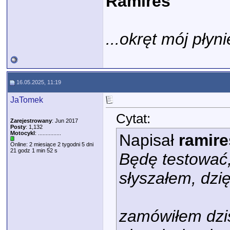
Ramires
...okręt mój płyni
16.05.2025, 11:19
JaTomek
Cytat:
Zarejestrowany
: Jun 2017
Posty
: 1,132
Motocykl
: ...............
Napisał
ramire
Online: 2 miesiące 2 tygodni 5 dni
21 godz 1 min 52 s
Będę testować
słyszałem, dzię
zamówiłem dzi