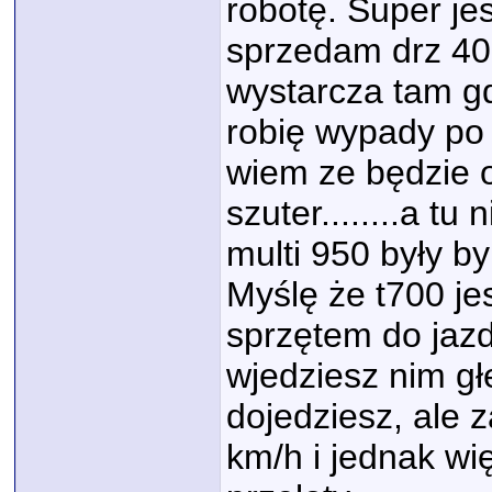
robotę. Super je
sprzedam drz 40
wystarcza tam gd
robię wypady po 6
wiem ze będzie o
szuter........a t
multi 950 były b
Myślę że t700 je
sprzętem do jazd
wjedziesz nim głe
dojedziesz, ale 
km/h i jednak wi