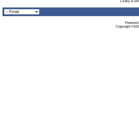
Czasy w str
Powered b
Copyright ©2000