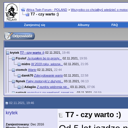
Africa Twin Forum - POLAND
>
Wszystko co chciałbyś wiedzieć o motoc
T7 - czy warto :)
Zarejestruj się
Albumy
FAQ
krytek
T7 - czy warto :)
02.11.2021,
19:46
Fizolof
Ja kupiłem bo to prosty...
02.11.2021,
19:55
midro
W 2019 roku, wiosną...
02.11.2021,
21:05
ctomch
Warto
02.11.2021,
22:44
darek70
Zdecydowanie warto
02.11.2021,
22:58
Nynek
Fajny motocykl z dużymi...
03.11.2021,
06:13
Adagiio
Z punktu widzenia nie...
03.11.2021,
07:06
pattryk
wypożycz na weekend, nawet na...
03.11.2021,
08:59
Emek
Weekendowa pojeżdżawka to...
03.11.2021,
09:27
02.11.2021, 19:46
rene82
No wychodzi że Krytek już...
03.11.2021,
11:50
@Suchy
Taką np zwykłą kamienistą...
05.11.2021,
14:36
krytek
T7 - czy warto :)
midro
Bynajmniej demonem seryjna T7...
05.11.2021,
15:33
Adagiio
A słyszał kolega o czymś...
05.11.2021,
17:24
Zarejestrowany
: Dec 2016
More replies below current depth...
Miasto
: Bochnia