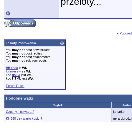
przeloty...
«
Poprzed
Zasady Postowania
You
may not
post new threads
You
may not
post replies
You
may not
post attachments
You
may not
edit your posts
BB code
is
Wł.
Uśmieszki
są
Wł.
kod
[IMG]
jest
Wł.
kod HTML jest
Wył.
Forum Rules
Podobne wątki
Wątek
Autor
Czechy - co warto?
jamarjan
Klr 650 czy warto kupic ?
gerardgrodzi