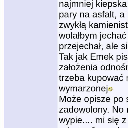
najmniej kiepsk
pary na asfalt, 
zwykłą kamienist
wolałbym jechać 
przejechał, ale 
Tak jak Emek pi
założenia odnośni
trzeba kupować m
wymarzonej
Może opisze po s
zadowolony. No m
wypie.... mi się 