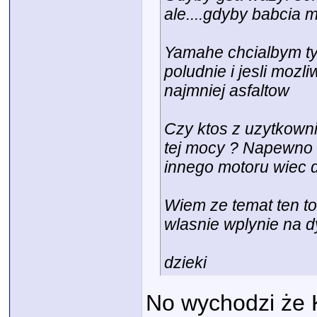
Plaku
T7 piękny motór tylko...
04.05.2026,
15:51
ale....gdyby babcia m
Yamahe chcialbym tyl
poludnie i jesli mozl
najmniej asfaltow
Czy ktos z uzytkowni
tej mocy ? Napewno 
innego motoru wiec d
Wiem ze temat ten to
wlasnie wplynie na dy
dzieki
No wychodzi że K