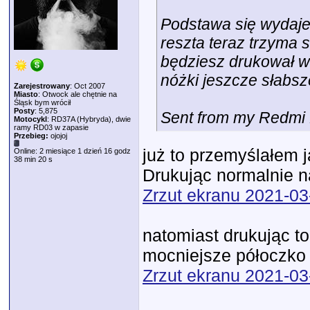
Podstawa się wydaje
reszta teraz trzyma 
będziesz drukował w 
nóżki jeszcze słabsz
Zarejestrowany
: Oct 2007
Miasto
: Otwock ale chętnie na
Śląsk bym wrócił
Posty
: 5,875
Sent from my Redmi 
Motocykl
: RD37A (Hybryda), dwie
ramy RD03 w zapasie
Przebieg:
ojojoj
już to przemyślałem j
Online: 2 miesiące 1 dzień 16 godz
38 min 20 s
Drukując normalnie 
Zrzut ekranu 2021-03
natomiast drukując t
mocniejsze półoczko 
Zrzut ekranu 2021-03