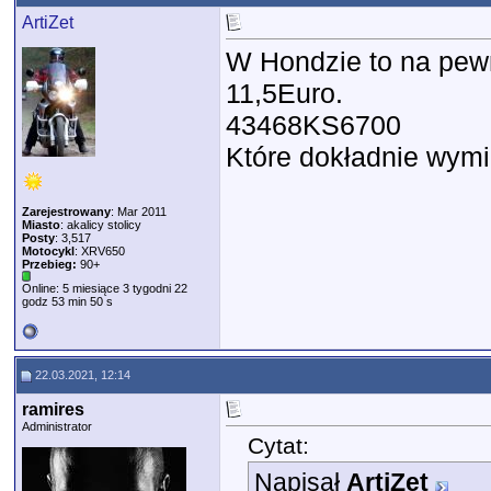
ArtiZet
W Hondzie to na pewno
11,5Euro.
43468KS6700
Które dokładnie wymi
Zarejestrowany
: Mar 2011
Miasto
: akalicy stolicy
Posty
: 3,517
Motocykl
: XRV650
Przebieg:
90+
Online: 5 miesiące 3 tygodni 22
godz 53 min 50 s
22.03.2021, 12:14
ramires
Administrator
Cytat:
Napisał
ArtiZet