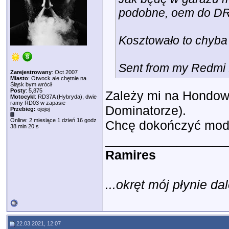
podobne, oem do D
Kosztowało to chyba 
Sent from my Redmi 
Zarejestrowany
: Oct 2007
Miasto
: Otwock ale chętnie na
Śląsk bym wrócił
Posty
: 5,875
Zależy mi na Hondows
Motocykl
: RD37A (Hybryda), dwie
ramy RD03 w zapasie
Dominatorze).
Przebieg:
ojojoj
Online: 2 miesiące 1 dzień 16 godz
Chcę dokończyć mode
38 min 20 s
_________________
Ramires
...okręt mój płynie dal
22.03.2021, 12:07