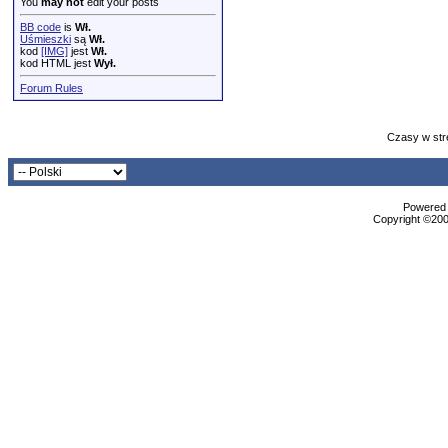
You
may not
edit your posts
BB code
is
Wł.
Uśmieszki
są
Wł.
kod
[IMG]
jest
Wł.
kod HTML jest
Wył.
Forum Rules
Czasy w str
Powered b
Copyright ©2000