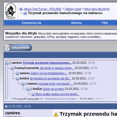
Africa Twin Forum - POLAND
>
Główny dział
>
Wszystko dla Afryki
Trzymak przewodu hamulcowego na wahaczu
Zarejestruj się
Albumy
FAQ
Wszystko dla Afryki
Wszystkie nieoryginalne rozwiązania, które można zapakować 
zawieszeń, kierownic, gniazdka, GPSy, dynojety, bagstery i inne scottoilery...
ramires
Trzymak przewodu hamulcowego...
22.03.2021,
10:41
CzarnyCzarownik
Jak będę w garażu mogę...
22.03.2021,
12:01
ramires
Zależy mi na Hondowskim i...
22.03.2021,
12:06
ArtiZet
W Hondzie to na pewno nie 8zł...
22.03.2021,
12:07
ramires
rozstaw śrub, wysokość,...
22.03.2021,
12:14
ArtiZet
Szkic na szybko
22.03.2021,
12:30
More replies below current depth...
CzarnyCzarownik
Ok. Znalazłem jeszcze fotkę,...
22.03.2021,
12:12
CzarnyCzarownik
Dziurkę pod opaskę lepiej daj...
22.03.2021,
12:57
22.03.2021, 10:41
ramires
już to przemyślałem jak to...
22.03.2021,
13:02
ramires
Trzymak przewodu h
ziutek2002
Chodzi o ten ,,haczyk'' tak?...
22.03.2021,
13:09