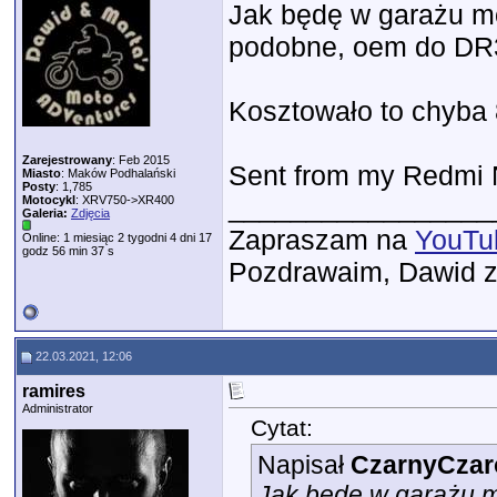
Jak będę w garażu m
podobne, oem do DR
Kosztowało to chyba 
Zarejestrowany
: Feb 2015
Sent from my Redmi N
Miasto
: Maków Podhalański
Posty
: 1,785
_________________
Motocykl
: XRV750->XR400
Galeria:
Zdjęcia
Zapraszam na
YouTu
Online: 1 miesiąc 2 tygodni 4 dni 17
godz 56 min 37 s
Pozdrawaim, Dawid 
22.03.2021, 12:06
ramires
Administrator
Cytat:
Napisał
CzarnyCzar
Jak będę w garażu 