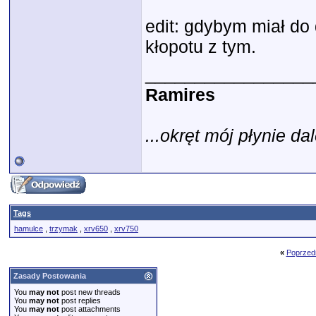
edit: gdybym miał do 
kłopotu z tym.
_________________
Ramires
...okręt mój płynie dal
Tags
hamulce
,
trzymak
,
xrv650
,
xrv750
«
Poprzed
Zasady Postowania
You
may not
post new threads
You
may not
post replies
You
may not
post attachments