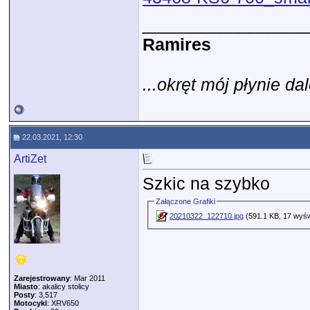
_________________
Ramires
...okręt mój płynie dal
22.03.2021, 12:30
ArtiZet
Szkic na szybko
Załączone Grafiki
20210322_122710.jpg
(591.1 KB, 17 wyśw
Zarejestrowany
: Mar 2011
Miasto
: akalicy stolicy
Posty
: 3,517
Motocykl
: XRV650