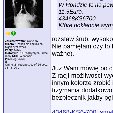
W Hondzie to na pewn
11,5Euro.
43468KS6700
Które dokładnie wym
rozstaw śrub, wysoko
Zarejestrowany
: Oct 2007
Miasto
: Otwock ale chętnie na
Nie pamiętam czy to 
Śląsk bym wrócił
Posty
: 5,875
ważne).
Motocykl
: RD37A (Hybryda), dwie
ramy RD03 w zapasie
Przebieg:
ojojoj
Online: 2 miesiące 1 dzień 16 godz
Już Wam mówię po co 
38 min 20 s
Z racji możliwości w
innym kolorze zrobić i
trzymania dodatkowo t
bezpiecznik jakby pęk
43468-KS6-700_small