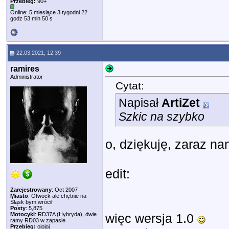
Przebieg:
90+
Online: 5 miesiące 3 tygodni 22
godz 53 min 50 s
22.03.2021, 12:39
ramires
Administrator
Cytat:
Napisał
ArtiZet
Szkic na szybko
o, dziękuję, zaraz n
edit:
Zarejestrowany
: Oct 2007
Miasto
: Otwock ale chętnie na
Śląsk bym wrócił
Posty
: 5,875
Motocykl
: RD37A (Hybryda), dwie
więc wersja 1.0
ramy RD03 w zapasie
Przebieg:
ojojoj