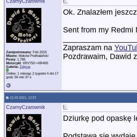
CzarnyCzarownik
Ok. Znalazłem jeszcz
Sent from my Redmi N
_________________
Zapraszam na
YouTu
Zarejestrowany
: Feb 2015
Pozdrawaim, Dawid 
Miasto
: Maków Podhalański
Posty
: 1,785
Motocykl
: XRV750->XR400
Galeria:
Zdjęcia
Online: 1 miesiąc 2 tygodni 4 dni 17
godz 56 min 37 s
22.03.2021, 12:57
CzarnyCzarownik
Dziurkę pod opaskę l
Podstawa się wydaje 