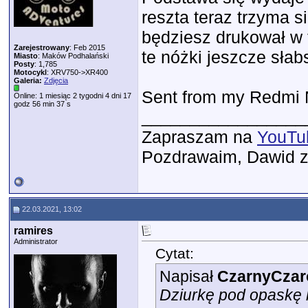
reszta teraz trzyma 
będziesz drukował w t
Zarejestrowany
: Feb 2015
te nóżki jeszcze słab
Miasto
: Maków Podhalański
Posty
: 1,785
Motocykl
: XRV750->XR400
Galeria:
Zdjęcia
Sent from my Redmi N
Online: 1 miesiąc 2 tygodni 4 dni 17
godz 56 min 37 s
_________________
Zapraszam na
YouTu
Pozdrawaim, Dawid 
22.03.2021, 13:02
ramires
Administrator
Cytat:
Napisał
CzarnyCzar
Dziurkę pod opaskę l