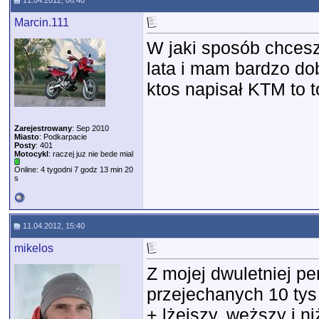
11.04.2012, 06:40
Marcin.111
W jaki sposób chces
lata i mam bardzo do
ktos napisał KTM to t
Zarejestrowany
: Sep 2010
Miasto
: Podkarpacie
Posty
: 401
Motocykl
: raczej juz nie bede mial
Online: 4 tygodni 7 godz 13 min 20
s
11.04.2012, 15:40
mikelos
Z mojej dwuletniej p
przejechanych 10 tys
+ lżejszy, węższy i 