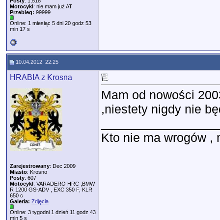
Posty
: 1,518
Motocykl
: nie mam już AT
Przebieg:
99999
Online: 1 miesiąc 5 dni 20 godz 53
min 17 s
10.04.2012, 22:25
HRABIA z Krosna
Mam od nowości 2003
,niestety nigdy nie bę
_________________
Kto nie ma wrogów , ni
Zarejestrowany
: Dec 2009
Miasto
: Krosno
Posty
: 607
Motocykl
: VARADERO HRC ,BMW
R 1200 GS-ADV , EXC 350 F, KLR
650 c
Galeria:
Zdjęcia
Online: 3 tygodni 1 dzień 11 godz 43
min 5 s