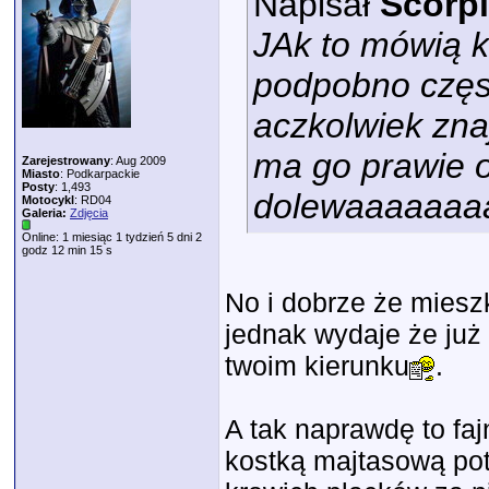
Napisał
Scorpi
JAk to mówią ka
podpobno częsc
aczkolwiek zna
ma go prawie o
Zarejestrowany
: Aug 2009
Miasto
: Podkarpackie
Posty
: 1,493
dolewaaaaaaaaa
Motocykl
: RD04
Galeria:
Zdjęcia
Online: 1 miesiąc 1 tydzień 5 dni 2
godz 12 min 15 s
No i dobrze że miesz
jednak wydaje że już 
twoim kierunku
.
A tak naprawdę to faj
kostką majtasową pot