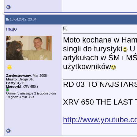
10.04.2012, 23:34
majo
Moto kochane w Hame
singli do turystyki
U 
artykułach w ŚM i M
użytkowników
_________________
Zarejestrowany
: Mar 2008
Miasto
: Droga 816
RD 03 TO NAJSTAR
Posty
: 4,719
Motocykl
: XRV 650:)
Online: 3 miesiące 2 tygodni 5 dni
19 godz 3 min 33 s
XRV 650 THE LAST
http://www.youtube