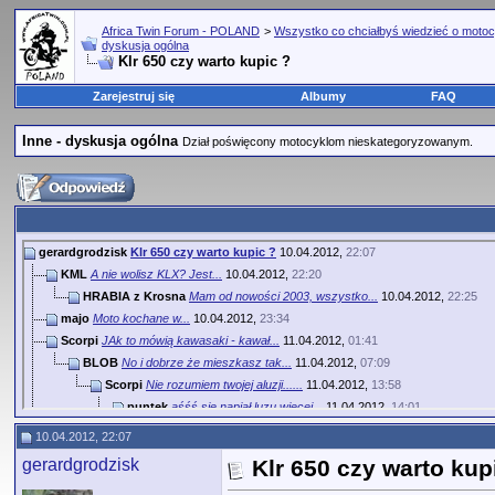
Africa Twin Forum - POLAND
>
Wszystko co chciałbyś wiedzieć o motoc
dyskusja ogólna
Klr 650 czy warto kupic ?
Zarejestruj się
Albumy
FAQ
Inne - dyskusja ogólna
Dział poświęcony motocyklom nieskategoryzowanym.
gerardgrodzisk
Klr 650 czy warto kupic ?
10.04.2012,
22:07
KML
A nie wolisz KLX? Jest...
10.04.2012,
22:20
HRABIA z Krosna
Mam od nowości 2003, wszystko...
10.04.2012,
22:25
majo
Moto kochane w...
10.04.2012,
23:34
Scorpi
JAk to mówią kawasaki - kawał...
11.04.2012,
01:41
BLOB
No i dobrze że mieszkasz tak...
11.04.2012,
07:09
Scorpi
Nie rozumiem twojej aluzji......
11.04.2012,
13:58
puntek
aśśś się napiął luzu więcej...
11.04.2012,
14:01
Marcin.111
W jaki sposób chcesz używać...
11.04.2012,
06:40
10.04.2012, 22:07
mikelos
Z mojej dwuletniej...
11.04.2012,
15:40
gerardgrodzisk
Klr 650 czy warto kup
gerardgrodzisk
decyzja zapadła jade jutro ...
12.04.2012,
19:22
ArturS
Byłeś? Jak nie, albo się nie...
15.04.2012,
07:12