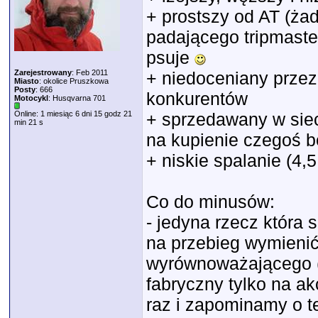
+ prostszy od AT (ża
padającego tripmaster
psuje
Zarejestrowany
: Feb 2011
+ niedoceniany przez 
Miasto
: okolice Pruszkowa
Posty
: 666
konkurentów
Motocykl
: Husqvarna 701
Online: 1 miesiąc 6 dni 15 godz 21
+ sprzedawany w sieci
min 21 s
na kupienie czegoś be
+ niskie spalanie (4,5
Co do minusów:
- jedyna rzecz która s
na przebieg wymienić
wyrównoważającego (t
fabryczny tylko na ak
raz i zapominamy o t