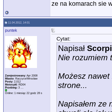
ze na komarach sie wy
11.04.2012, 14:01
puntek
Cytat:
Napisał
Scorpi
Nie rozumiem tw
Możesz nawet 
Zarejestrowany
: Apr 2008
Miasto
: Raczyce/Wrocław
Posty
: 2,012
strone...
Motocykl
: RD04
Przebieg:
3 ....
Online: 1 miesiąc 22 godz 28 s
Napisałem ze m