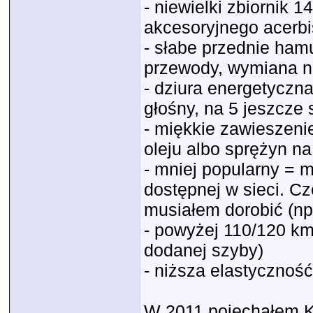
- niewielki zbiornik 
akcesoryjnego acerbi
- słabe przednie ham
przewody, wymiana n
- dziura energetyczna
głośny, na 5 jeszcze
- miękkie zawieszenie
oleju albo sprężyn na
- mniej popularny = m
dostępnej w sieci. C
musiałem dorobić (np
- powyżej 110/120 km
dodanej szyby)
- niższa elastyczność
W 2011 pojechałem K