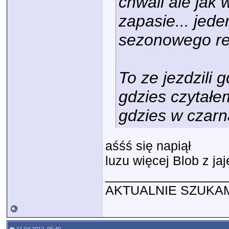
chwali ale jak 
zapasie... jede
sezonowego rem
To ze jezdzili 
gdzies czytałe
gdzies w czarną
aśśś się napiął
luzu więcej Blob z jaj
_________________
AKTUALNIE SZUKAM P