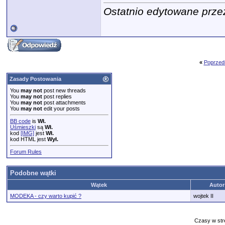
Ostatnio edytowane prze
«
Poprzed
Zasady Postowania
You
may not
post new threads
You
may not
post replies
You
may not
post attachments
You
may not
edit your posts
BB code
is
Wł.
Uśmieszki
są
Wł.
kod
[IMG]
jest
Wł.
kod HTML jest
Wył.
Forum Rules
Podobne wątki
Wątek
Autor
MODEKA - czy warto kupić ?
wojtek II
Czasy w str