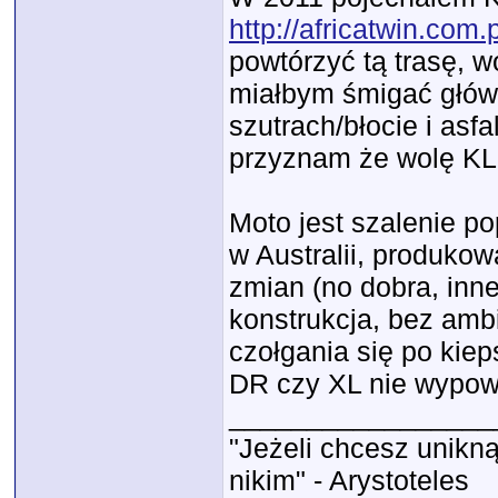
http://africatwin.co
powtórzyć tą trasę, w
miałbym śmigać głów
szutrach/błocie i asf
przyznam że wolę KL
Moto jest szalenie p
w Australii, produkow
zmian (no dobra, inne 
konstrukcja, bez ambi
czołgania się po kie
DR czy XL nie wypow
_________________
"Jeżeli chcesz unikną
nikim" - Arystoteles