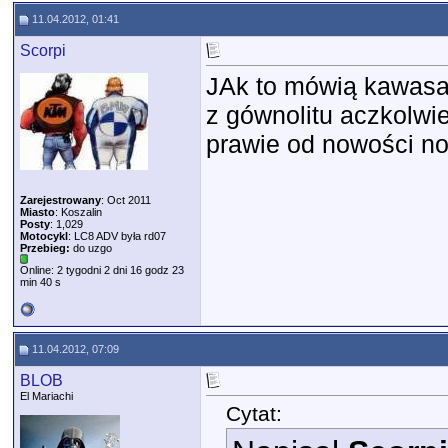
11.04.2012, 01:41
Scorpi
JAk to mówią kawasaki
z gównolitu aczkolwie
prawie od nowości no 
Zarejestrowany
: Oct 2011
Miasto
: Koszalin
Posty
: 1,029
Motocykl
: LC8 ADV była rd07
Przebieg:
do uzgo
Online: 2 tygodni 2 dni 16 godz 23
min 40 s
11.04.2012, 07:09
BLOB
El Mariachi
Cytat: