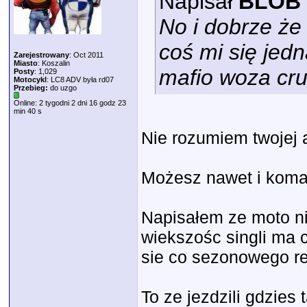
Napisał
BLOB
No i dobrze że
coś mi się jed
Zarejestrowany
: Oct 2011
Miasto
: Koszalin
mafio woza cru
Posty
: 1,029
Motocykl
: LC8 ADV była rd07
Przebieg:
do uzgo
Online: 2 tygodni 2 dni 16 godz 23
min 40 s
Nie rozumiem twojej al
Możesz nawet i komar
Napisałem ze moto nie
wiekszośc singli ma c
sie co sezonowego re
To ze jezdzili gdzies