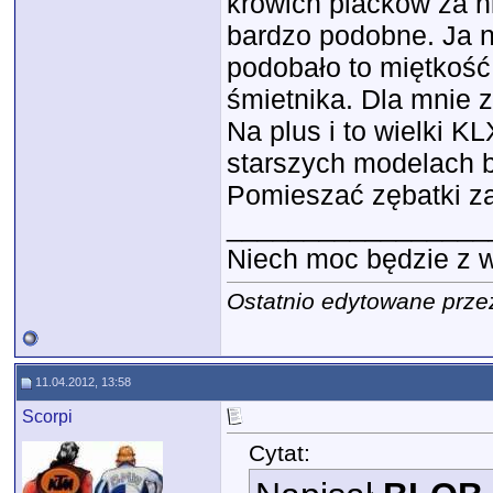
krowich placków za n
bardzo podobne. Ja n
podobało to miętkość 
śmietnika. Dla mnie za
Na plus i to wielki K
starszych modelach b
Pomieszać zębatki za
_________________
Niech moc będzie z wam
Ostatnio edytowane prze
11.04.2012, 13:58
Scorpi
Cytat: