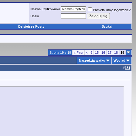
Nazwa użytkownika
Pamiętaj moje logowanie?
Hasło
Dzisiejsze Posty
Szukaj
Strona 19 z 19
«
First
<
9
15
16
17
18
19
Narzędzia wątku
Wygląd
#
181