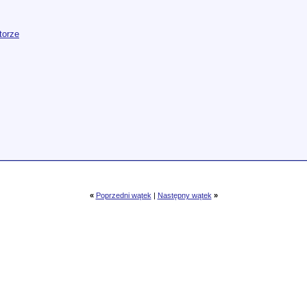
torze
«
Poprzedni wątek
|
Następny wątek
»