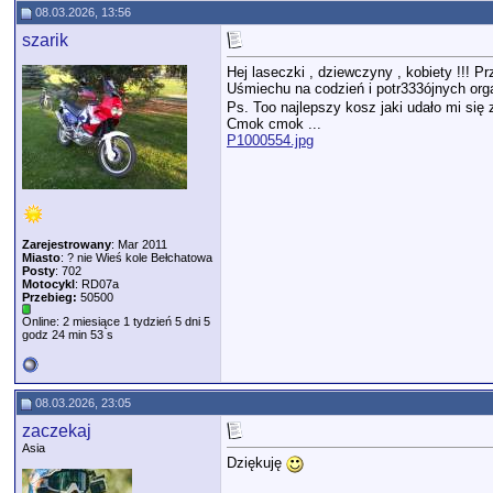
08.03.2026, 13:56
szarik
Hej laseczki , dziewczyny , kobiety !!! P
Uśmiechu na codzień i potr333ójnych or
Ps. Too najlepszy kosz jaki udało mi się z
Cmok cmok ...
P1000554.jpg
Zarejestrowany
: Mar 2011
Miasto
: ? nie Wieś kole Bełchatowa
Posty
: 702
Motocykl
: RD07a
Przebieg:
50500
Online: 2 miesiące 1 tydzień 5 dni 5
godz 24 min 53 s
08.03.2026, 23:05
zaczekaj
Asia
Dziękuję