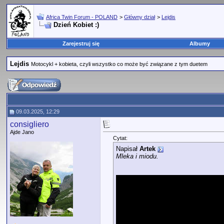
Africa Twin Forum - POLAND
>
Główny dział
>
Lejdis
Dzień Kobiet :)
Zarejestruj się
Albumy
Lejdis
Motocykl + kobieta, czyli wszystko co może być związane z tym duetem
09.03.2025, 12:29
consigliero
Ajde Jano
Cytat:
Napisał
Artek
Mleka i miodu.