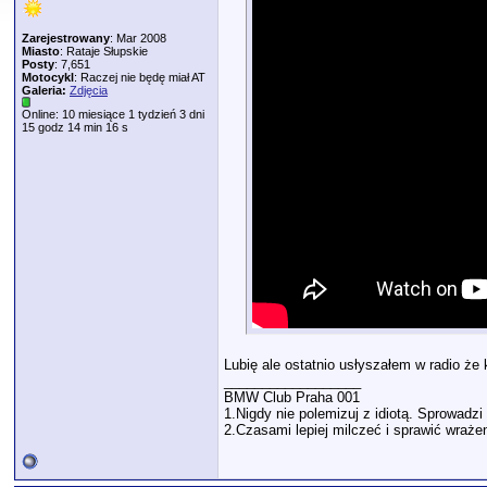
Zarejestrowany
: Mar 2008
Miasto
: Rataje Słupskie
Posty
: 7,651
Motocykl
: Raczej nie będę miał AT
Galeria:
Zdjęcia
Online: 10 miesiące 1 tydzień 3 dni
15 godz 14 min 16 s
Lubię ale ostatnio usłyszałem w radio że 
__________________
BMW Club Praha 001
1.Nigdy nie polemizuj z idiotą. Sprowad
2.Czasami lepiej milczeć i sprawić wrażen