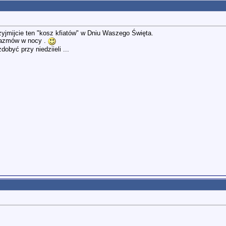
rzyjmijcie ten "kosz kfiatów" w Dniu Waszego Święta.
gazmów w nocy .
dobyć przy niedziieli ...