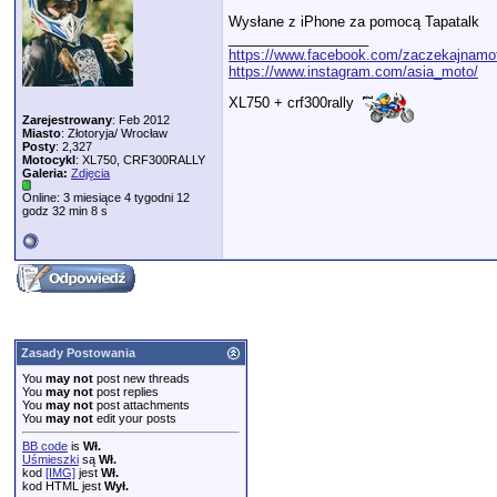
Wysłane z iPhone za pomocą Tapatalk
__________________
https://www.facebook.com/zaczekajnamo
https://www.instagram.com/asia_moto/
XL750 + crf300rally
Zarejestrowany
: Feb 2012
Miasto
: Złotoryja/ Wrocław
Posty
: 2,327
Motocykl
: XL750, CRF300RALLY
Galeria:
Zdjęcia
Online: 3 miesiące 4 tygodni 12
godz 32 min 8 s
Zasady Postowania
You
may not
post new threads
You
may not
post replies
You
may not
post attachments
You
may not
edit your posts
BB code
is
Wł.
Uśmieszki
są
Wł.
kod
[IMG]
jest
Wł.
kod HTML jest
Wył.