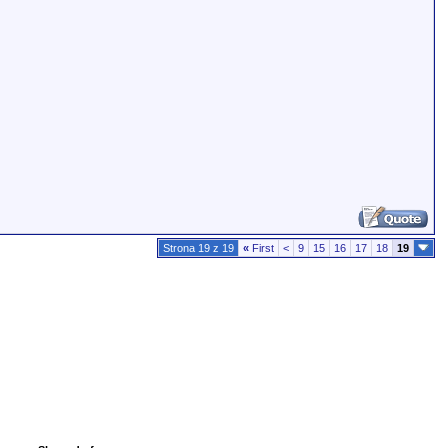
Strona 19 z 19
«
First
<
9
15
16
17
18
19