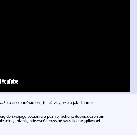
każe o sobie mówić oni, to już zbyt wiele jak dla mnie
zi cię do swojego poziomu a później pokona doświadczeniem.
ie idioty, niż się odezwać i rozwiać wszelkie wątpliwości.