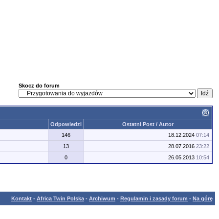
Skocz do forum
Odpowiedzi
Ostatni Post / Autor
146
18.12.2024
07:14
13
28.07.2016
23:22
0
26.05.2013
10:54
Kontakt
-
Africa Twin Polska
-
Archiwum
-
Regulamin i zasady forum
-
Na górę