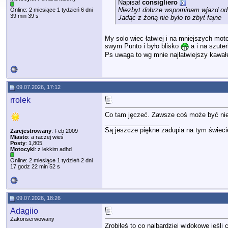
Napisał
consigliero
Niezbyt dobrze wspominam wjazd od st
Online: 2 miesiące 1 tydzień 6 dni
39 min 39 s
Jadąc z żoną nie było to zbyt fajne
My solo wiec łatwiej i na mniejszych mot
swym Punto i było blisko
a i na szute
Ps uwaga to wg mnie najłatwiejszy kawał
09.07.2026, 17:12
rrolek
Co tam jęczeć. Zawsze coś może być nie t
__________________
Są jeszcze piękne zadupia na tym świeci
Zarejestrowany
: Feb 2009
Miasto
: a raczej wieś
Posty
: 1,805
Motocykl
: z lekkim adhd
Online: 2 miesiące 1 tydzień 2 dni
17 godz 22 min 52 s
09.07.2026, 18:26
Adagiio
Zakonserwowany
Zrobiłeś to co najbardziej widokowe jeśli