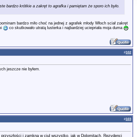
te bardzo krótkie a zakręt to agrafka i pamiętam że sporo ich było.
wspominam bardzo miło choć na jednej z agrafek młody Włoch sciał zakręt
mi
co skutkowało utratą lusterka i najbardziej uciepriała moja duma
#
102
ych jeszcze nie byłem.
#
103
łej przyszłości i zamkną w ciul wszystko, jak w Dolomitach. Rezydenci