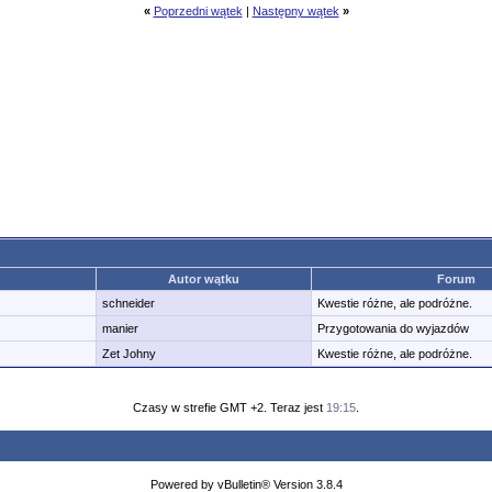
«
Poprzedni wątek
|
Następny wątek
»
Autor wątku
Forum
schneider
Kwestie różne, ale podróżne.
manier
Przygotowania do wyjazdów
Zet Johny
Kwestie różne, ale podróżne.
Czasy w strefie GMT +2. Teraz jest
19:15
.
Powered by vBulletin® Version 3.8.4