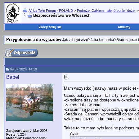
Africa Twin Forum - POLAND
>
Podróże. Całkiem małe, średnie i duże.
Bezpieczeństwo we Włoszech
Zarejestruj się
Albumy
Przygotowania do wyjazdów
Jak zdobyć wizę? Jaka kuchenka? Brać materac i 
09.07.2026, 14:19
Babel
Mam wszystko ( nazwy masz w poście) -
Cześć pokrywa się z TET z tym że jest 
-określone trasy są dostępne w określone
-zakres dat otwarcia
-czasami są płatne i wpuszczają np Alta v
-Strada dei Cannoni wprowadzili opłaty o
szlak na szczęście bo mandaty są srogie
Także to co mam było legalne podczas m
Zarejestrowany
: Mar 2008
Cytat:
Posty
: 3,224
Motocykl
: Pomarańczowy