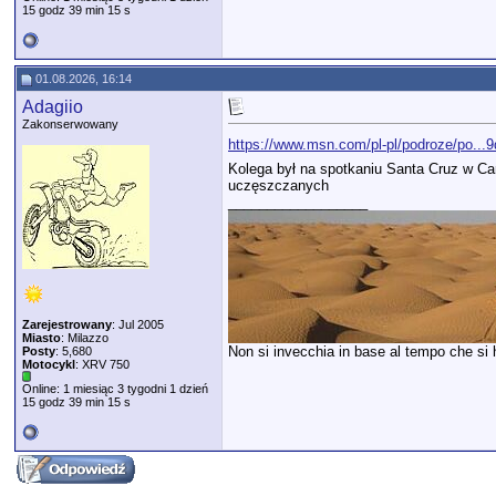
15 godz 39 min 15 s
01.08.2026, 16:14
Adagiio
Zakonserwowany
https://www.msn.com/pl-pl/podroze/po...
Kolega był na spotkaniu Santa Cruz w Cana
uczęszczanych
__________________
Zarejestrowany
: Jul 2005
Miasto
: Milazzo
Non si invecchia in base al tempo che si ha
Posty
: 5,680
Motocykl
: XRV 750
Online: 1 miesiąc 3 tygodni 1 dzień
15 godz 39 min 15 s