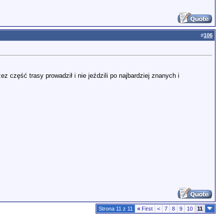
#
106
z część trasy prowadził i nie jeździli po najbardziej znanych i
Strona 11 z 11
«
First
<
7
8
9
10
11