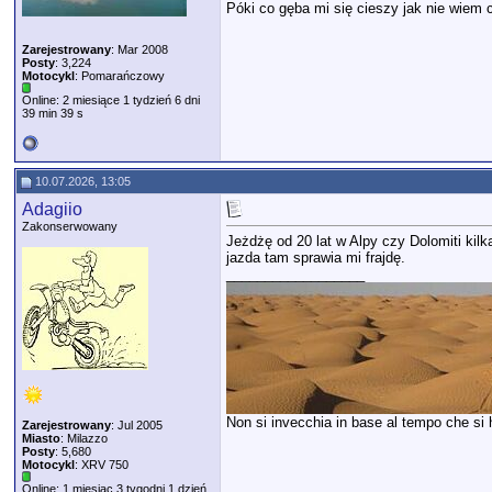
Póki co gęba mi się cieszy jak nie wiem
Zarejestrowany
: Mar 2008
Posty
: 3,224
Motocykl
: Pomarańczowy
Online: 2 miesiące 1 tydzień 6 dni
39 min 39 s
10.07.2026, 13:05
Adagiio
Zakonserwowany
Jeżdżę od 20 lat w Alpy czy Dolomiti kil
jazda tam sprawia mi frajdę.
__________________
Non si invecchia in base al tempo che si ha
Zarejestrowany
: Jul 2005
Miasto
: Milazzo
Posty
: 5,680
Motocykl
: XRV 750
Online: 1 miesiąc 3 tygodni 1 dzień