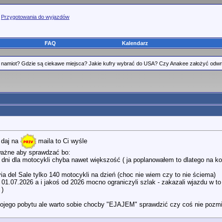
>
Przygotowania do wyjazdów
FAQ
Kalendarz
namiot? Gdzie są ciekawe miejsca? Jakie kufry wybrać do USA? Czy Anakee założyć odwro
 daj na
maila to Ci wyśle
ważne aby sprawdzać bo:
 dni dla motocykli chyba nawet większość ( ja poplanowałem to dlatego na ko
ia del Sale tylko 140 motocykli na dzień (choc nie wiem czy to nie ściema)
d 01.07.2026 a i jakoś od 2026 mocno ograniczyli szlak - zakazali wjazdu w 
 )
ojego pobytu ale warto sobie chocby "EJAJEM" sprawdzić czy coś nie pozmie