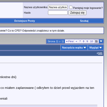
Nazwa użytkownika
Pamiętaj moje logowanie?
Hasło
Dzisiejsze Posty
Szukaj
tnie? Co to CPD? Odpowiedzi znajdziesz w tym dziale.
Strona 11 z 11
«
First
<
7
8
9
10
11
Narzędzia wątku
Wygląd
#
101
nkretne dni)
to co miałem zaplanowane ( odkryłem to dzień przed wyjazdem na ten
niali