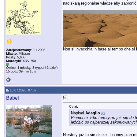
naciskają regionalne władze aby zabronić
__________________
Non si invecchia in base al tempo che si ha
Zarejestrowany
: Jul 2005
Miasto
: Milazzo
Posty
: 5,680
Motocykl
: XRV 750
Online: 1 miesiąc 3 tygodni 1 dzień
15 godz 39 min 15 s
10.07.2026, 07:37
Babel
Cytat:
Napisał
Adagiio
Piemonte. Eko terroryzm już się do t
jeździć po najbardziej zakorkowanyc
Niestety już to sie dzieje - bo inny plan