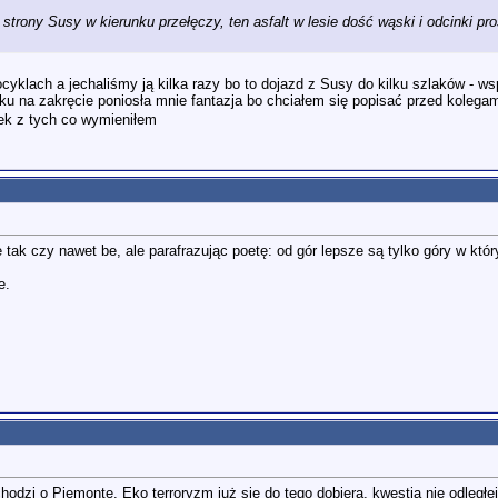
rony Susy w kierunku przełęczy, ten asfalt w lesie dość wąski i odcinki pros
ocyklach a jechaliśmy ją kilka razy bo to dojazd z Susy do kilku szlaków - 
rku na zakręcie poniosła mnie fantazja bo chciałem się popisać przed kolega
ek z tych co wymieniłem
ak czy nawet be, ale parafrazując poetę: od gór lepsze są tylko góry w któr
e.
 chodzi o Piemonte. Eko terroryzm już się do tego dobiera, kwestia nie odleg