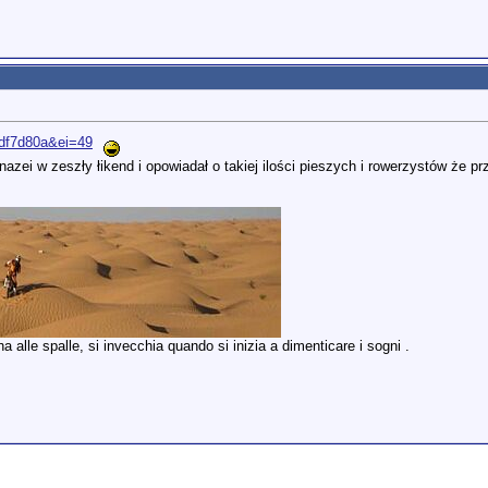
9df7d80a&ei=49
zei w zeszły łikend i opowiadał o takiej ilości pieszych i rowerzystów że prze
 alle spalle, si invecchia quando si inizia a dimenticare i sogni .