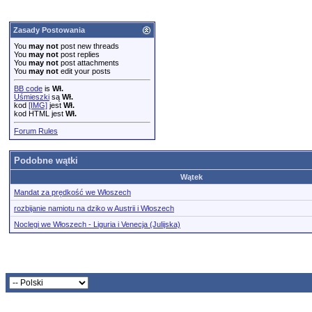
Zasady Postowania
You
may not
post new threads
You
may not
post replies
You
may not
post attachments
You
may not
edit your posts
BB code
is
Wł.
Uśmieszki
są
Wł.
kod
[IMG]
jest
Wł.
kod HTML jest
Wł.
Forum Rules
Podobne wątki
Wątek
Mandat za prędkość we Włoszech
rozbijanie namiotu na dziko w Austrii i Włoszech
Noclegi we Włoszech - Liguria i Venecja (Julijska)