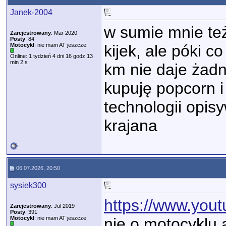
Janek-2004
w sumie mnie też
Zarejestrowany
: Mar 2020
Posty
: 84
Motocykl
: nie mam AT jeszcze
kijek, ale póki 
Online: 1 tydzień 4 dni 16 godz 13
min 2 s
km nie daje żad
kupuję popcorn i
technologii opis
krajana
06.07.2026, 20:50
sysiek300
https://www.yo
Zarejestrowany
: Jul 2019
Posty
: 391
Motocykl
: nie mam AT jeszcze
nie o motocyklu a