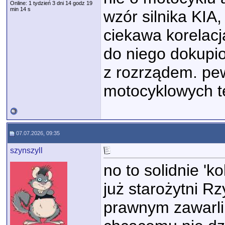
Online: 1 tydzień 3 dni 14 godz 19
min 14 s
wzór silnika KIA
ciekawa korelac
do niego dokupio
z rozrządem. pew
motocyklowych t
07.07.2026, 09:35
szynszyll
no to solidnie 'k
już starożytni R
prawnym zawarli z