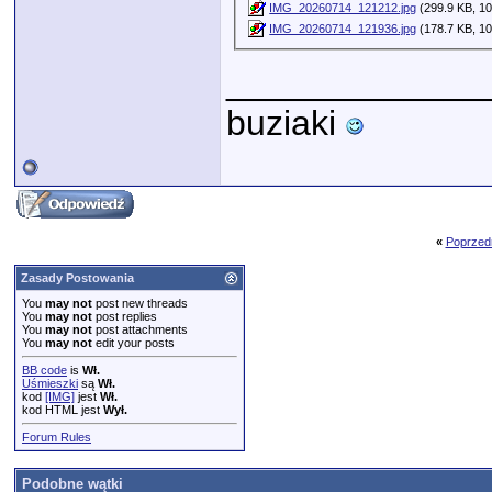
IMG_20260714_121212.jpg
(299.9 KB, 10
IMG_20260714_121936.jpg
(178.7 KB, 10
_____________
buziaki
«
Poprzed
Zasady Postowania
You
may not
post new threads
You
may not
post replies
You
may not
post attachments
You
may not
edit your posts
BB code
is
Wł.
Uśmieszki
są
Wł.
kod
[IMG]
jest
Wł.
kod HTML jest
Wył.
Forum Rules
Podobne wątki