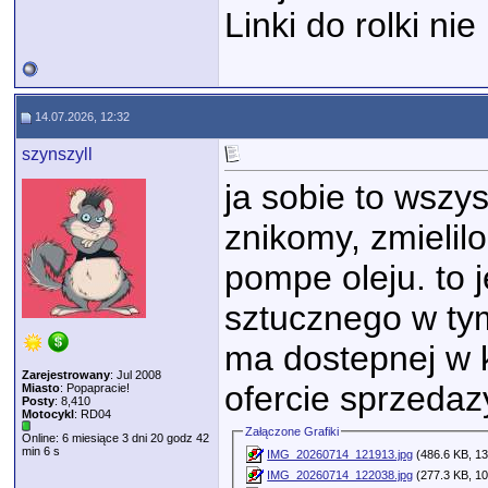
Linki do rolki n
14.07.2026, 12:32
szynszyll
ja sobie to wszy
znikomy, zmielilo
pompe oleju. to 
sztucznego w tym 
ma dostepnej w k
Zarejestrowany
: Jul 2008
ofercie sprzedaz
Miasto
: Popapracie!
Posty
: 8,410
Motocykl
: RD04
Załączone Grafiki
Online: 6 miesiące 3 dni 20 godz 42
min 6 s
IMG_20260714_121913.jpg
(486.6 KB, 13
IMG_20260714_122038.jpg
(277.3 KB, 10