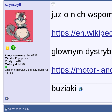
szynszyll
juz o nich wspo
https://en.wikipe
glownym dystrybu
Zarejestrowany
: Jul 2008
Miasto
: Popapracie!
Posty
: 8,410
Motocykl
: RD04
https://motor-lan
Online: 6 miesiące 3 dni 20 godz 42
min 6 s
_____________
buziaki
06.07.2026, 09:24