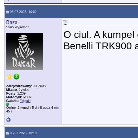
05.07.2026, 10:01
Baza
Stary wyjadacz
O ciul. A kumpel 
Benelli TRK900 
Zarejestrowany
: Jul 2008
Miasto
: żywiec
Posty
: 1,239
Motocykl
: RD07
Galeria:
Zdjęcia
Online: 2 tygodni 5 dni 8 godz 4 min
45 s
05.07.2026, 10:19