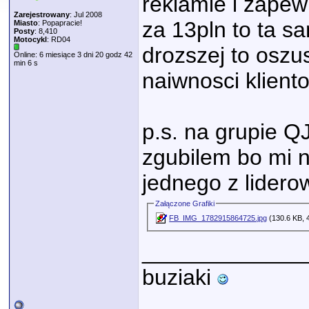
reklamie i zape
Zarejestrowany
: Jul 2008
za 13pln to ta s
Miasto
: Popapracie!
Posty
: 8,410
Motocykl
: RD04
drozszej to oszust
Online: 6 miesiące 3 dni 20 godz 42
min 6 s
naiwnosci klient
p.s. na grupie Q
zgubilem bo mi n
jednego z lidero
Załączone Grafiki
FB_IMG_1782915864725.jpg
(130.6 KB, 
_____________
buziaki