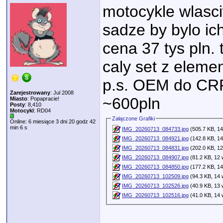
motocykle wlasci
sadze by bylo ich
cena 37 tys pln. 
caly set z elem
p.s. OEM do CRF
Zarejestrowany
: Jul 2008
~600pln
Miasto
: Popapracie!
Posty
: 8,410
Motocykl
: RD04
Załączone Grafiki
Online: 6 miesiące 3 dni 20 godz 42
min 6 s
IMG_20260713_084733.jpg
(505.7 KB, 14
IMG_20260713_084921.jpg
(142.8 KB, 14
IMG_20260713_084831.jpg
(202.0 KB, 12
IMG_20260713_084907.jpg
(81.2 KB, 12 
IMG_20260713_084850.jpg
(177.2 KB, 14
IMG_20260713_102509.jpg
(94.3 KB, 14 
IMG_20260713_102526.jpg
(40.9 KB, 13 
IMG_20260713_102516.jpg
(41.0 KB, 14 
_____________