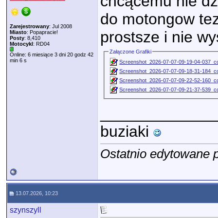
chcącemu nie dzi
do motongow tez 
Zarejestrowany
: Jul 2008
prostsze i nie wy
Miasto
: Popapracie!
Posty
: 8,410
Motocykl
: RD04
Załączone Grafiki
Online: 6 miesiące 3 dni 20 godz 42
min 6 s
Screenshot_2026-07-07-09-19-04-037_co
Screenshot_2026-07-07-09-18-31-184_co
Screenshot_2026-07-07-09-22-52-160_co
Screenshot_2026-07-07-09-21-37-539_co
_____________
buziaki
Ostatnio edytowane p
13.07.2026, 10:23
szynszyll