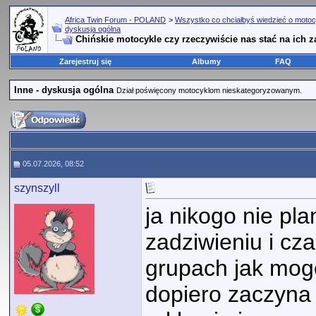
Africa Twin Forum - POLAND
>
Wszystko co chciałbyś wiedzieć o motoc
dyskusja ogólna
Chińskie motocykle czy rzeczywiście nas stać na ich 
Zarejestruj się
Albumy
FAQ
Inne - dyskusja ogólna
Dział poświęcony motocyklom nieskategoryzowanym.
05.07.2026, 08:52
szynszyll
ja nikogo nie pl
zadziwieniu i cz
grupach jak mog
dopiero zaczyna 