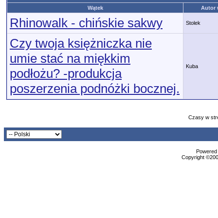
Wątek
Autor
Rhinowalk - chińskie sakwy
Stolek
Czy twoja księżniczka nie
umie stać na miękkim
Kuba
podłożu? -produkcja
poszerzenia podnóżki bocznej.
Czasy w str
Powered b
Copyright ©2000