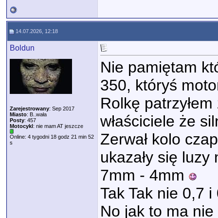
14.07.2026, 12:18
Boldun
Nie pamiętam któ
350, któryś moto
Rolkę patrzyłem 
Zarejestrowany
: Sep 2017
Miasto
: B..wała
właściciele że sil
Posty
: 457
Motocykl
: nie mam AT jeszcze
Zerwał kolo czap
Online: 4 tygodni 18 godz 21 min 52
s
ukazały się luzy
7mm - 4mm
Tak Tak nie 0,7 
No jak to ma ni