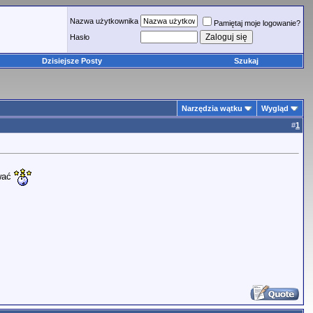
Nazwa użytkownika
Pamiętaj moje logowanie?
Hasło
Dzisiejsze Posty
Szukaj
Narzędzia wątku
Wygląd
#
1
zwać