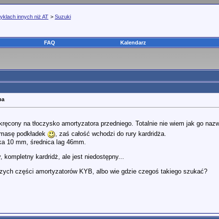
yklach innych niż AT
>
Suzuki
FAQ
Kalendarz
ba
akręcony na tłoczysko amortyzatora przedniego. Totalnie nie wiem jak go na
ą masę podkładek
, zaś całość wchodzi do rury kardridża.
ska 10 mm, średnica lag 46mm.
 kompletny kardridż, ale jest niedostępny...
ych części amortyzatorów KYB, albo wie gdzie czegoś takiego szukać?