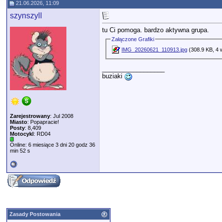
21.06.2026, 11:09
szynszyll
tu Ci pomoga. bardzo aktywna grupa.
Załączone Grafiki
IMG_20260621_110913.jpg
(308.9 KB, 4 
__________________
buziaki
Zarejestrowany
: Jul 2008
Miasto
: Popapracie!
Posty
: 8,409
Motocykl
: RD04
Online: 6 miesiące 3 dni 20 godz 36
min 52 s
Zasady Postowania