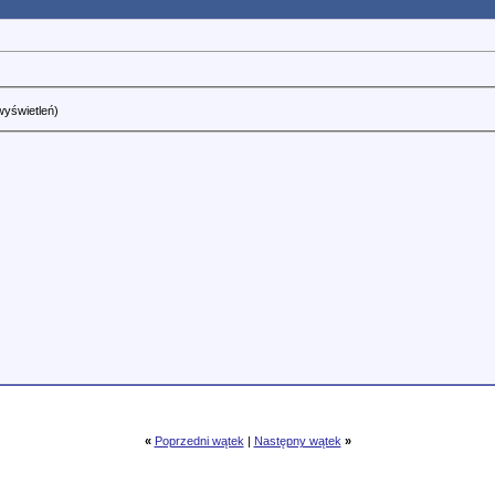
wyświetleń)
«
Poprzedni wątek
|
Następny wątek
»