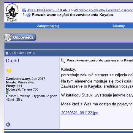
Africa Twin Forum - POLAND
>
Wszystko co chciałbyś wiedzieć o motoc
Poszukiwane części do zawieszenia Kayaba
Zarejestruj się
Albumy
21.06.2026, 09:37
Dredd
Poszukiwane części do zawieszenia Kaya
Koledzy,
potrzebuję zakupić element ze zdjęcia n
Zarejestrowany
: Jan 2017
Na tym elemencie montuje się tłok i cał
Miasto
: Warszawa
Zawieszenie to Kayaba, średnica tłoczy
Posty
: 444
Motocykl
: Tenere 700
W katalogu Suzuki występuje jedynie cały,
Online: 1 miesiąc 2 tygodni 22 godz
42 min 35 s
Może ktoś z Was ma dostęp do pojedyncz
20260621_091122.jpg