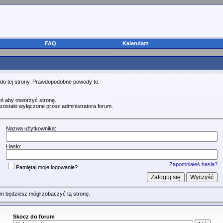
FAQ
Kalendarz
 do tej strony. Prawdopodobne powody to:
ń aby otworzyć stronę.
zostało wyłączone przez administratora forum.
Nazwa użytkownika:
Hasło:
Zapomniałeś hasła?
Pamiętaj moje logowanie?
m będziesz mógł zobaczyć tą stronę.
Skocz do forum