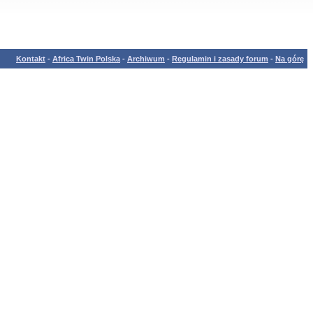
Kontakt
-
Africa Twin Polska
-
Archiwum
-
Regulamin i zasady forum
-
Na górę