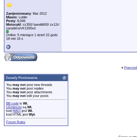
Zarejestrowany
: Mar 2012
Miasto
: Lublin
Posty
: 8,046
Motocykl
: cz350/ bandit600/ zx12r/
varadero/vfr1200xd
Online: 5 miesiące 1 dzień 22 godz
18 min 16 s
«
Poprzed
Zasady Postowania
You
may not
post new threads
You
may not
post replies
You
may not
post attachments
You
may not
edit your posts
BB code
is
Wł.
Uśmieszki
są
Wł.
kod
[IMG]
jest
Wł.
kod HTML jest
Wył.
Forum Rules