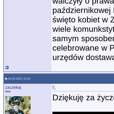
walczyły o prawa
październikowej 
święto kobiet w 
wiele komunkstyt
samym sposobem 
celebrowane w P
urzędów dostawa
08.03.2024, 23:26
zaczekaj
Asia
Dziękuję za życ