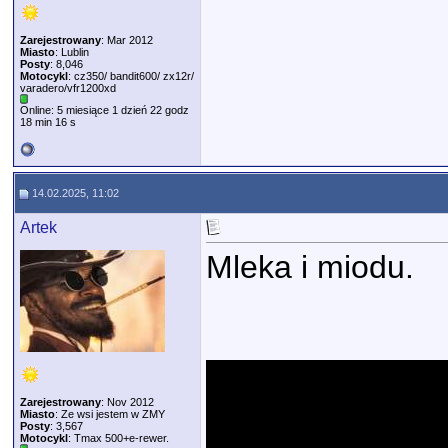
Zarejestrowany
: Mar 2012
Miasto
: Lublin
Posty
: 8,046
Motocykl
: cz350/ bandit600/ zx12r/
varadero/vfr1200xd
Online: 5 miesiące 1 dzień 22 godz
18 min 16 s
14.02.2025, 11:02
Artek
Mleka i miodu.
Zarejestrowany
: Nov 2012
Miasto
: Ze wsi jestem w ZMY
Posty
: 3,567
Motocykl
: Tmax 500+e-rewer.