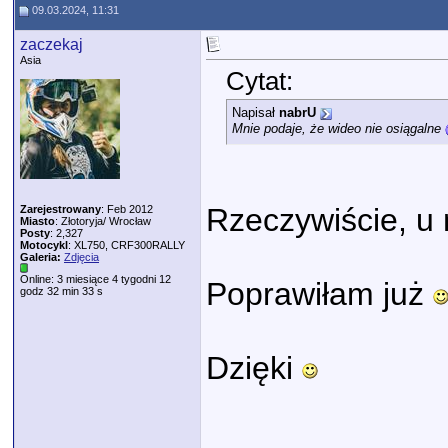
09.03.2024, 11:31
zaczekaj
Asia
Cytat:
Napisał
nabrU
Mnie podaje, że wideo nie osiągalne
Rzeczywiście, u m
Zarejestrowany
: Feb 2012
Miasto
: Złotoryja/ Wrocław
Posty
: 2,327
Motocykl
: XL750, CRF300RALLY
Galeria:
Zdjęcia
Online: 3 miesiące 4 tygodni 12
Poprawiłam już
godz 32 min 33 s
Dzięki