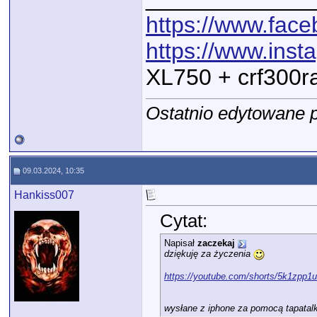
https://www.fac
https://www.ins
XL750 + crf300r
Ostatnio edytowane p
09.03.2024, 10:35
Hankiss007
Cytat:
Napisał
zaczekaj
dziękuję za życzenia
https://youtube.com/shorts/5k1zpp1u
wysłane z iphone za pomocą tapatal