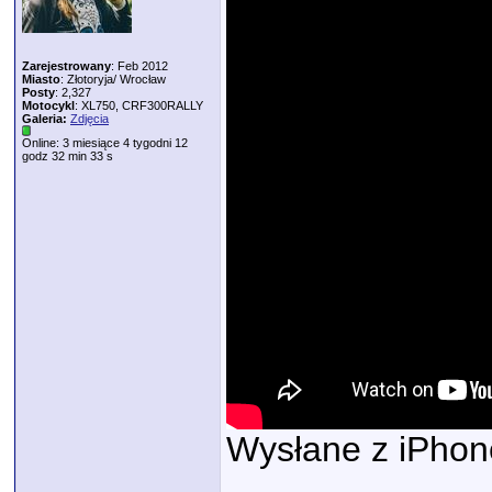
Zarejestrowany
: Feb 2012
Miasto
: Złotoryja/ Wrocław
Posty
: 2,327
Motocykl
: XL750, CRF300RALLY
Galeria:
Zdjęcia
Online: 3 miesiące 4 tygodni 12
godz 32 min 33 s
Wysłane z iPhon
_____________