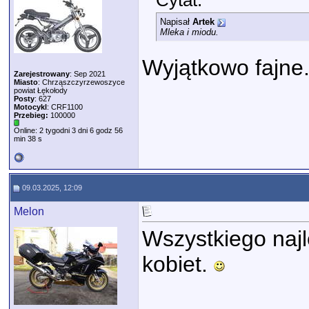
Cytat:
Napisał
Artek
Mleka i miodu.
Wyjątkowo fajne
Zarejestrowany
: Sep 2021
Miasto
: Chrząszczyrzewoszyce
powiat Łękołody
Posty
: 627
Motocykl
: CRF1100
Przebieg:
100000
Online: 2 tygodni 3 dni 6 godz 56
min 38 s
09.03.2025, 12:09
Melon
Wszystkiego naj
kobiet.