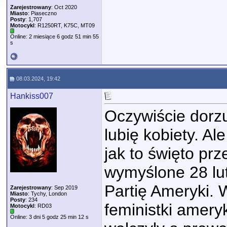
Zarejestrowany
: Oct 2020
Miasto
: Piaseczno
Posty
: 1,707
Motocykl
: R1250RT, K75C, MT09
Online: 2 miesiące 6 godz 51 min 55
s
08.03.2024, 19:42
Hankiss007
Oczywiście dorz
lubię kobiety. Al
jak to święto prz
wymyślone 28 lu
Partię Ameryki. 
Zarejestrowany
: Sep 2019
Miasto
: Tychy, London
Posty
: 234
feministki amery
Motocykl
: RD03
Online: 3 dni 5 godz 25 min 12 s