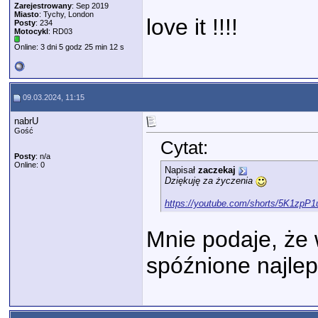
Zarejestrowany
: Sep 2019
Miasto
: Tychy, London
love it !!!!
Posty
: 234
Motocykl
: RD03
Online: 3 dni 5 godz 25 min 12 s
09.03.2024, 11:15
nabrU
Gość
Cytat:
Posty
: n/a
Online: 0
Napisał
zaczekaj
Dziękuję za życzenia
https://youtube.com/shorts/5K1zpP
Mnie podaje, że 
spóźnione najlep