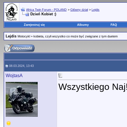
Africa Twin Forum - POLAND
>
Główny dział
>
Lejdis
Dzień Kobiet :)
Zarejestruj się
Albumy
FAQ
Lejdis
Motocykl + kobieta, czyli wszystko co może być związane z tym duetem
08.03.2024, 13:43
WojtasA
Wszystkiego Naj!