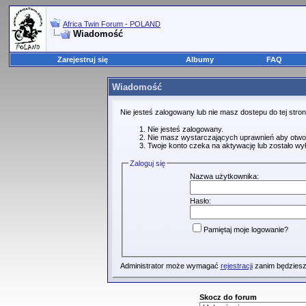
Africa Twin Forum - POLAND
Wiadomość
Zarejestruj się
Albumy
FAQ
Wiadomość
Nie jesteś zalogowany lub nie masz dostepu do tej str
Nie jesteś zalogowany.
Nie masz wystarczających uprawnień aby otwo
Twoje konto czeka na aktywację lub zostało wy
Zaloguj się
Nazwa użytkownika:
Hasło:
Pamiętaj moje logowanie?
Administrator może wymagać
rejestracji
zanim będziesz
Skocz do forum