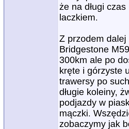
że na długi cza
laczkiem.
Z przodem dalej 
Bridgestone M59.
300km ale po do
kręte i górzyste 
trawersy po suche
długie koleiny, ż
podjazdy w pias
mączki. Wszędzie
zobaczymy jak bę