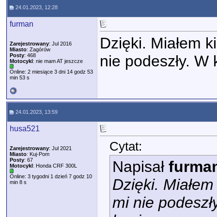
24.01.2023, 12:28
furman
Dzięki. Miałem k
Zarejestrowany
: Jul 2016
Miasto
: Zagórów
Posty
: 468
nie podeszły. W 
Motocykl
: nie mam AT jeszcze
Online: 2 miesiące 3 dni 14 godz 53
min 53 s
24.01.2023, 13:59
husa521
Cytat:
Zarejestrowany
: Jul 2021
Miasto
: Kuj-Pom
Posty
: 67
Napisał
furma
Motocykl
: Honda CRF 300L
Online: 3 tygodni 1 dzień 7 godz 10
Dzięki. Miałem
min 8 s
mi nie podeszł