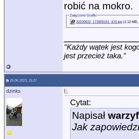
robić na mokro.
Załączone Grafiki
20230622_173905151_iOS.jpg
(1.12 MB, 
_____________
"Każdy wątek jest kogo
jest przecież taka."
26.06.2023, 15:27
dzinks
Cytat:
Napisał
warzy
Jak zapowiedz