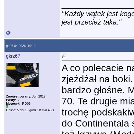
_____________
"Każdy wątek jest kogo
jest przecież taka."
06.04.2026, 10:12
gkrz67
A co polecacie n
zjeżdżał na boki
bardzo głośne. 
Zarejestrowany
: Jun 2017
70. Te drugie mi
Posty
: 68
Motocykl
: RD03
trochę podskaki
Online: 5 dni 19 godz 58 min 43 s
do Continentala 