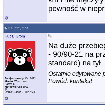
pewność w niepr
16.01.2023, 23:10
Kuba_Grom
Na duże przebieg
- 90/90-21 na prz
standard) na tył.
Ostatnio edytowane 
Zarejestrowany
: Oct 2022
Powód: kontekst
Miasto
: Warszawa
Posty
: 6
Motocykl
: CRF300L
Online: 1 godz 57 min 46 s