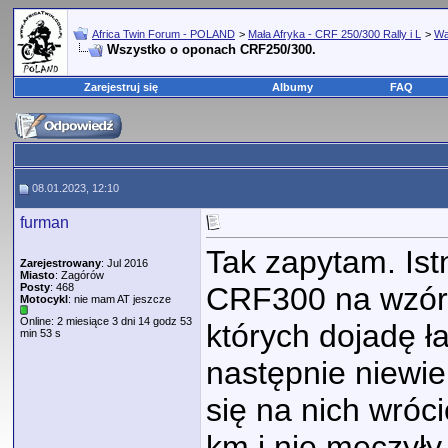
Africa Twin Forum - POLAND
>
Mała Afryka - CRF 250/300 Rally i L
>
Wa
Wszystko o oponach CRF250/300.
Zarejestruj się
Albumy
FAQ
08.01.2023, 12:10
furman
Tak zapytam. Ist
Zarejestrowany
: Jul 2016
Miasto
: Zagórów
Posty
: 468
CRF300 na wzór 
Motocykl
: nie mam AT jeszcze
Online: 2 miesiące 3 dni 14 godz 53
których dojadę ł
min 53 s
następnie niewie
się na nich wróc
km i nie męczyły 