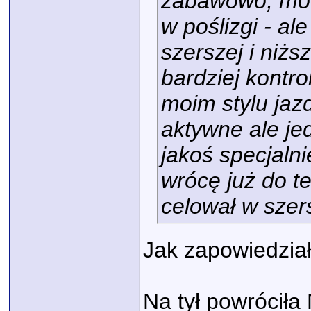
zabawowo, moto 
w poślizgi - al
szerszej i niżs
bardziej kontr
moim stylu jaz
aktywne ale j
jakoś specjaln
wrócę już do t
celował w szers
Jak zapowiedzi
Na tył powróciła