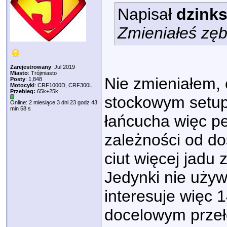
Napisał
dzink
Zmieniałeś zęb
Zarejestrowany
: Jul 2019
Miasto
: Trójmiasto
Nie zmieniałem,
Posty
: 1,848
Motocykl
: CRF1000D, CRF300L
Przebieg:
65k+25k
stockowym setupi
Online: 2 miesiące 3 dni 23 godz 43
min 58 s
łańcucha więc pe
zależności od do
ciut więcej jadu 
Jedynki nie używ
interesuje więc 
docelowym przeł