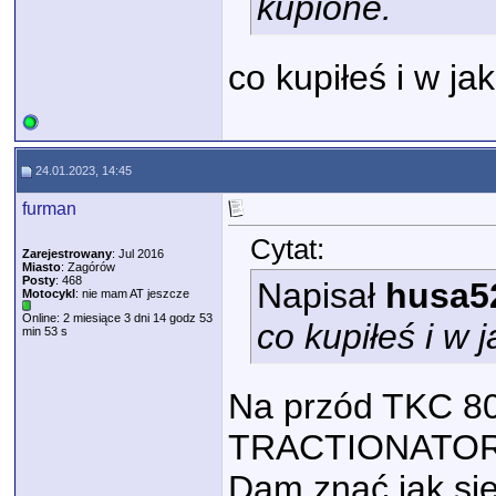
kupione.
co kupiłeś i w j
24.01.2023, 14:45
furman
Cytat:
Zarejestrowany
: Jul 2016
Miasto
: Zagórów
Posty
: 468
Napisał
husa5
Motocykl
: nie mam AT jeszcze
Online: 2 miesiące 3 dni 14 godz 53
co kupiłeś i w
min 53 s
Na przód TKC 80
TRACTIONATOR 
Dam znać jak si