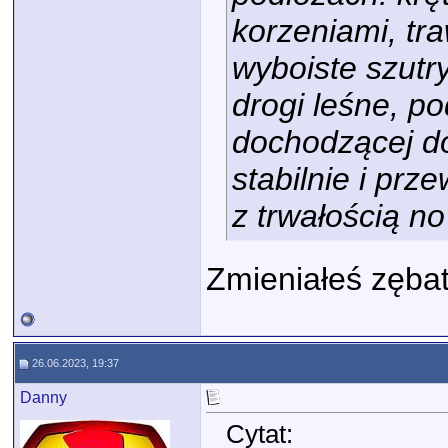
korzeniami, tra
wyboiste szutry
drogi leśne, p
dochodzącej d
stabilnie i pr
z trwałością no
Zmieniałeś zębat
26.06.2023, 19:37
Danny
Cytat: