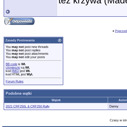
też krzywa (Made
«
Poprzed
Zasady Postowania
You
may not
post new threads
You
may not
post replies
You
may not
post attachments
You
may not
edit your posts
BB code
is
Wł.
Uśmieszki
są
Wł.
kod
[IMG]
jest
Wł.
kod HTML jest
Wył.
Forum Rules
Podobne wątki
Wątek
Autor
2021 CRF250L & CRF250 Rally
Danny
Czasy w str