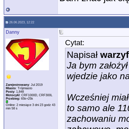
26.06.2023, 12:22
Danny
Cytat:
Napisał
warzy
Ja bym założył
wjedzie jako n
Zarejestrowany
: Jul 2019
Miasto
: Trójmiasto
Posty
: 1,848
Wcześniej mia
Motocykl
: CRF1000D, CRF300L
Przebieg:
65k+25k
to samo ale 110
Online: 2 miesiące 3 dni 23 godz 43
min 58 s
zachowaniu mot