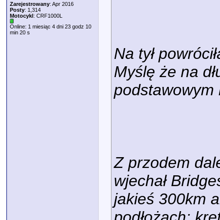
Zarejestrowany
: Apr 2016
Posty
: 1,314
Motocykl
: CRF1000L
Online: 1 miesiąc 4 dni 23 godz 10
min 20 s
Na tył powróci
Myślę że na dł
podstawowym l
Z przodem dale
wjechał Bridge
jakieś 300km a
podłożach: kręt