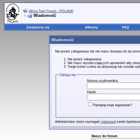
Africa Twin Forum - POLAND
Wiadomość
Zarejestruj się
Albumy
FAQ
Wiadomość
Nie jesteś zalogowany lub nie masz dostepu do tej str
Nie jesteś zalogowany.
Nie masz wystarczających uprawnień aby otwo
Twoje konto czeka na aktywację lub zostało wy
Zaloguj się
Nazwa użytkownika:
Hasło:
Pamiętaj moje logowanie?
Administrator może wymagać
rejestracji
zanim będziesz
Skocz do forum