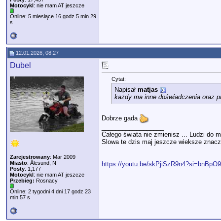
Motocykl
: nie mam AT jeszcze
Online: 5 miesiące 16 godz 5 min 29
s
12.01.2026, 08:27
Dubel
Cytat:
Napisał
matjas
każdy ma inne doświadczenia oraz p
Dobrze gada
__________________
Całego świata nie zmienisz ... Ludzi do m
Slowa te dzis maj jeszcze wieksze znacze
Zarejestrowany
: Mar 2009
Miasto
: Ålesund, N
https://youtu.be/skPjiSzR9n4?si=bnBp
Posty
: 1,177
Motocykl
: nie mam AT jeszcze
Przebieg:
Rosnacy
Online: 2 tygodni 4 dni 17 godz 23
min 57 s