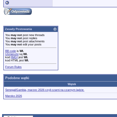
Zasady Postowania
You
may not
post new threads
You
may not
post replies
You
may not
post attachments
You
may not
edit your posts
BB code
is
Wł.
Uśmieszki
są
Wł.
kod
[IMG]
jest
Wł.
kod HTML jest
Wł.
Forum Rules
Podobne wątki
Wątek
Senegal/Gambia, marzec 2026 czyli czarni na czarnym lądzie.
Maroko 2026