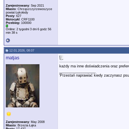
Zarejestrowany
: Sep 2021
Miasto
: Chrząszczyrzewoszyce
powiat Łękołody
Posty
: 627
Motocykl
: CRF1100
Przebieg:
100000
Online: 2 tygodni 3 dni 6 godz 56
min 38 s
12.01.2026, 08:07
matjas
każdy ma inne doświadczenia oraz prefe
__________________
'Przestań naprawiać kiedy zaczynasz psu
Zarejestrowany
: May 2008
Miasto
: Brzezia Łąka
Posty
: 17,437