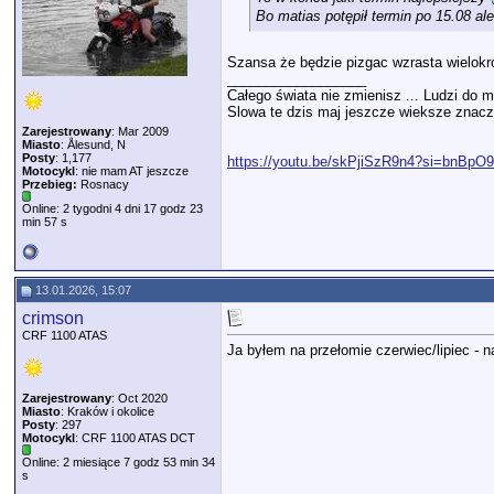
Bo matias potępił termin po 15.08 al
Szansa że będzie pizgac wzrasta wielokro
__________________
Całego świata nie zmienisz ... Ludzi do m
Slowa te dzis maj jeszcze wieksze znacze
Zarejestrowany
: Mar 2009
Miasto
: Ålesund, N
Posty
: 1,177
https://youtu.be/skPjiSzR9n4?si=bnBp
Motocykl
: nie mam AT jeszcze
Przebieg:
Rosnacy
Online: 2 tygodni 4 dni 17 godz 23
min 57 s
13.01.2026, 15:07
crimson
CRF 1100 ATAS
Ja byłem na przełomie czerwiec/lipiec - 
Zarejestrowany
: Oct 2020
Miasto
: Kraków i okolice
Posty
: 297
Motocykl
: CRF 1100 ATAS DCT
Online: 2 miesiące 7 godz 53 min 34
s