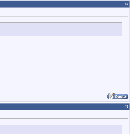
#
7
#
8