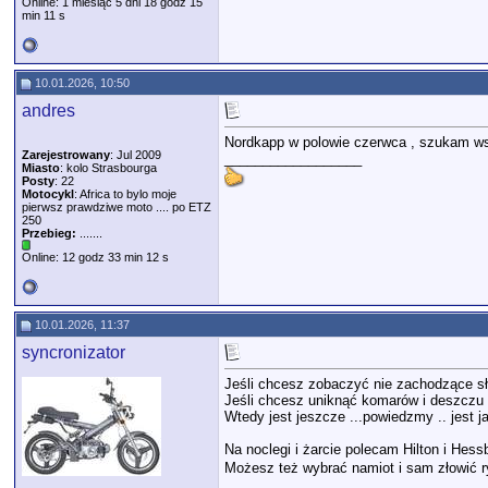
Online: 1 miesiąc 5 dni 18 godz 15
min 11 s
10.01.2026, 10:50
andres
Nordkapp w polowie czerwca , szukam wsk
Zarejestrowany
: Jul 2009
__________________
Miasto
: kolo Strasbourga
Posty
: 22
Motocykl
: Africa to bylo moje
pierwsz prawdziwe moto .... po ETZ
250
Przebieg:
.......
Online: 12 godz 33 min 12 s
10.01.2026, 11:37
syncronizator
Jeśli chcesz zobaczyć nie zachodzące sło
Jeśli chcesz uniknąć komarów i deszczu 
Wtedy jest jeszcze ...powiedzmy .. jest j
Na noclegi i żarcie polecam Hilton i Hes
Możesz też wybrać namiot i sam złowić ry