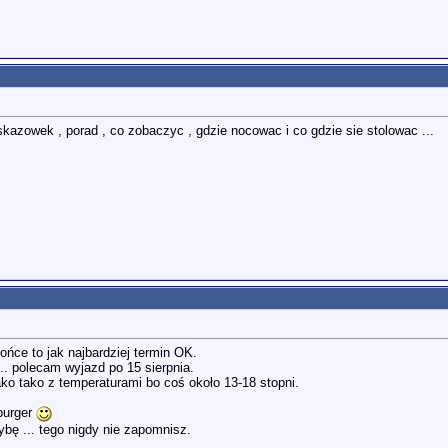
azowek , porad , co zobaczyc , gdzie nocowac i co gdzie sie stolowac ...
ńce to jak najbardziej termin OK.
.. polecam wyjazd po 15 sierpnia.
ako tako z temperaturami bo coś około 13-18 stopni.
sburger
bę ... tego nigdy nie zapomnisz.