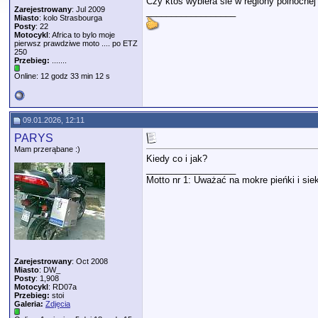
Czy ktos wybiera sie w regiony polnocnej
Zarejestrowany
: Jul 2009
__________________
Miasto
: kolo Strasbourga
Posty
: 22
Motocykl
: Africa to bylo moje
pierwsz prawdziwe moto .... po ETZ
250
Przebieg:
.......
Online: 12 godz 33 min 12 s
09.01.2026, 12:11
PARYS
Mam przerąbane :)
Kiedy co i jak?
__________________
Motto nr 1: Uważać na mokre pieńki i siek
Zarejestrowany
: Oct 2008
Miasto
: DW_
Posty
: 1,908
Motocykl
: RD07a
Przebieg:
stoi
Galeria:
Zdjęcia