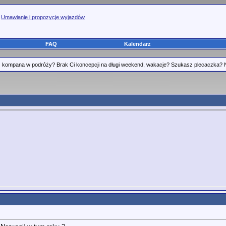
>
Umawianie i propozycje wyjazdów
FAQ
Kalendarz
kompana w podróży? Brak Ci koncepcji na długi weekend, wakacje? Szukasz plecaczka? Nikt 