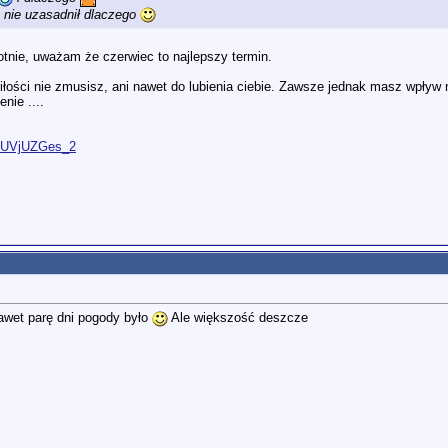
e nie uzasadnił dlaczego
tnie, uważam że czerwiec to najlepszy termin.
iłości nie zmusisz, ani nawet do lubienia ciebie. Zawsze jednak masz wpływ na
nie ....
O9UVjUZGes_2
nawet parę dni pogody było
Ale większość deszcze