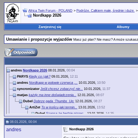
Africa Twin Forum - POLAND
>
Podróże. Całkiem małe, średnie i duże.
Nordkapp 2026
Zarejestruj się
Albumy
Umawianie i propozycje wyjazdów
Masz już plan? Nie masz? A może szukasz 
andres
Nordkapp 2026
08.01.2026,
00:04
PARYS
Kiedy co i jak?
09.01.2026,
12:11
andres
Nordkapp w polowie czerwca ,...
10.01.2026,
10:50
syncronizator
Jeśli chcesz zobaczyć nie...
10.01.2026,
11:37
matjas
każdy ma inne doświadczenia...
12.01.2026,
08:07
Dubel
Dobrze gada :Thumbs_Up:
12.01.2026,
08:27
ArtiZet
To w końcu jaki termin...
13.01.2026,
13:52
Dubel
Szansa że będzie pizgac...
13.01.2026,
14:35
crimson
Ja byłem na przełomie...
13.01.2026,
15:07
08.01.2026, 00:04
andres
Nordkapp 2026