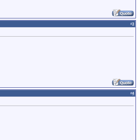
#
3
#
4