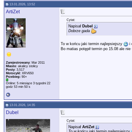
13.01.2026, 13:52
ArtiZet
Cytat:
Napisał
Dubel
Dobrze gada
To w końcu jaki termin najlepsiejszy
i
Bo matias potępił termin po 15.08 ale ni
Zarejestrowany
: Mar 2011
Miasto
: akalicy stolicy
Posty
: 3,517
Motocykl
: XRV650
Przebieg:
90+
Online: 5 miesiące 3 tygodni 22
godz 53 min 50 s
13.01.2026, 14:35
Dubel
Cytat:
Napisał
ArtiZet
To w końcu jaki termin najlepsiejszy