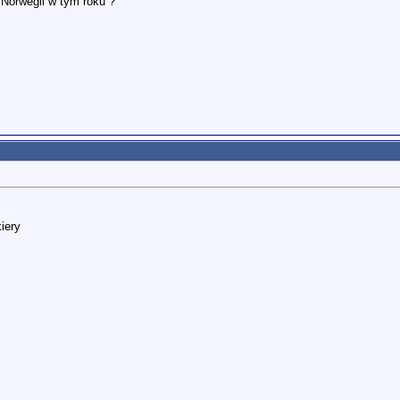
 Norwegii w tym roku ?
iery