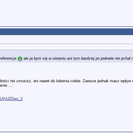
referencje
ale ja bym się w sierpniu ani tym bardziej po połowie nie pchał
iłości nie zmusisz, ani nawet do lubienia ciebie. Zawsze jednak masz wpływ na
nie ....
O9UVjUZGes_2