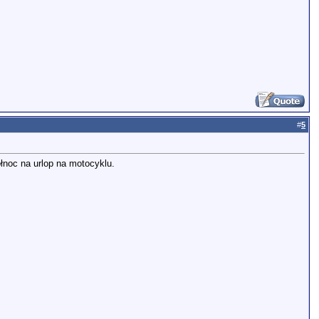
#
5
ółnoc na urlop na motocyklu.