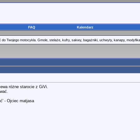
FAQ
Kalendarz
o Twojego motocykla. Gmole, stelaże, kufry, sakwy, bagażniki, uchwyty, kanapy, modyfikacje
ewa różne starocie z GiVi.
awać.
ć' - Ojciec matjasa