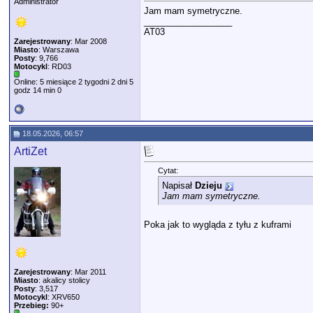
Administrator
Jam mam symetryczne.
__________________
AT03
Zarejestrowany
: Mar 2008
Miasto
: Warszawa
Posty
: 9,766
Motocykl
: RD03
Online: 5 miesiące 2 tygodni 2 dni 5
godz 14 min 0
18.05.2026, 06:57
ArtiZet
Cytat:
Napisał
Dzieju
Jam mam symetryczne.
Poka jak to wygląda z tyłu z kuframi
Zarejestrowany
: Mar 2011
Miasto
: akalicy stolicy
Posty
: 3,517
Motocykl
: XRV650
Przebieg:
90+