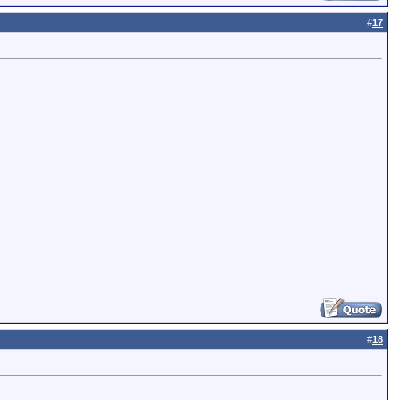
#
17
#
18