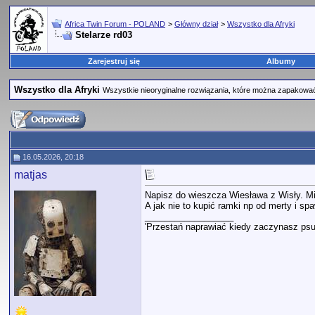
Africa Twin Forum - POLAND
>
Główny dział
>
Wszystko dla Afryki
Stelarze rd03
Zarejestruj się
Albumy
Wszystko dla Afryki
Wszystkie nieoryginalne rozwiązania, które można zapakować d
16.05.2026, 20:18
matjas
Napisz do wieszcza Wiesława z Wisły. Mi
A jak nie to kupić ramki np od merty i sp
__________________
'Przestań naprawiać kiedy zaczynasz psu