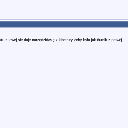
u z lewej się daje narzędziówkę z kibelrury żeby była jak tłumik z prawej.