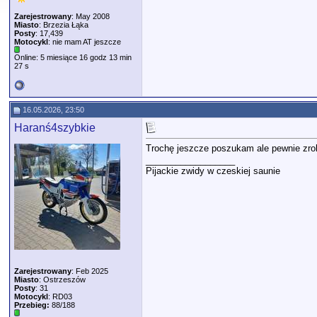
Zarejestrowany
: May 2008
Miasto
: Brzezia Łąka
Posty
: 17,439
Motocykl
: nie mam AT jeszcze
Online: 5 miesiące 16 godz 13 min
27 s
16.05.2026, 23:50
Haranś4szybkie
Trochę jeszcze poszukam ale pewnie zro
__________________
Pijackie zwidy w czeskiej saunie
Zarejestrowany
: Feb 2025
Miasto
: Ostrzeszów
Posty
: 31
Motocykl
: RD03
Przebieg:
88/188