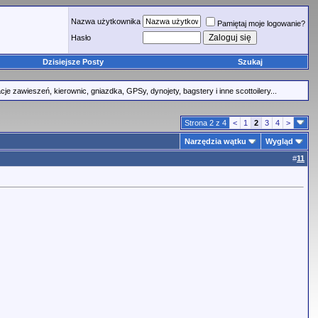
Nazwa użytkownika
Pamiętaj moje logowanie?
Hasło
Dzisiejsze Posty
Szukaj
 zawieszeń, kierownic, gniazdka, GPSy, dynojety, bagstery i inne scottoilery...
Strona 2 z 4
<
1
2
3
4
>
Narzędzia wątku
Wygląd
#
11