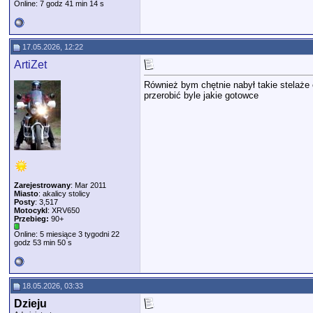
Online: 7 godz 41 min 14 s
17.05.2026, 12:22
ArtiZet
Również bym chętnie nabył takie stelaże
przerobić byle jakie gotowce
Zarejestrowany
: Mar 2011
Miasto
: akalicy stolicy
Posty
: 3,517
Motocykl
: XRV650
Przebieg:
90+
Online: 5 miesiące 3 tygodni 22
godz 53 min 50 s
18.05.2026, 03:33
Dzieju