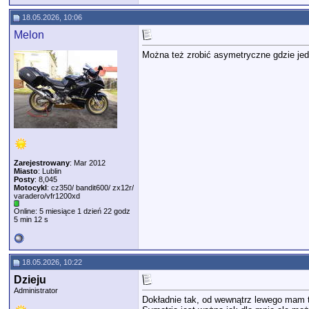
18.05.2026, 10:06
Melon
Można też zrobić asymetryczne gdzie jed
Zarejestrowany
: Mar 2012
Miasto
: Lublin
Posty
: 8,045
Motocykl
: cz350/ bandit600/ zx12r/
varadero/vfr1200xd
Online: 5 miesiące 1 dzień 22 godz
5 min 12 s
18.05.2026, 10:22
Dzieju
Administrator
Dokładnie tak, od wewnątrz lewego mam 