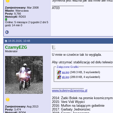
Symetria jest ważna jak dla mnie ale moż
__________________
Zarejestrowany
: Mar 2008
AT03
Miasto
: Warszawa
Posty
: 9,766
Motocykl
: RD03
Online: 5 miesiące 2 tygodni 2 dni 5
godz 14 min 0
18.05.2026, 10:48
CzarnyEZG
Moderator
U mnie w czwórce tak to wygląda.
Aby utrzymać stabilizację od dołu telewi
Załączone Grafiki
aa.jpg
(349.3 KB, 3 wyświetleń)
ab.jpg
(289.8 KB, 4 wyświetleń)
__________________
www.kolejnydzienmija.pl
2014: Żatki Bolek na promie kosmicznym
2015: Veni Vidi Wypici
2016: Muflon na latającym gobelinie
Zarejestrowany
: Aug 2013
2017: Garbaty Jednorożec
Posty
: 3,474
Motocykl
: RD04