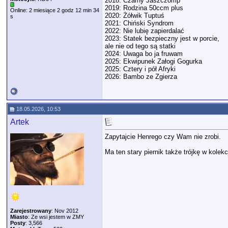
2018: Czarny Jaszczomp
2019: Rodzina 50ccm plus
Online: 2 miesiące 2 godz 12 min 34
2020: Żółwik Tuptuś
s
2021: Chiński Syndrom
2022: Nie lubię zapierdalać
2023: Statek bezpieczny jest w porcie,
ale nie od tego są statki
2024: Uwaga bo ja fruwam
2025: Ekwipunek Załogi Gogurka
2025: Cztery i pół Afryki
2026: Bambo ze Zgierza
18.05.2026, 10:53
Artek
Zapytajcie Henrego czy Wam nie zrobi.
Ma ten stary piernik także trójkę w kolekc
Zarejestrowany
: Nov 2012
Miasto
: Ze wsi jestem w ZMY
Posty
: 3,566