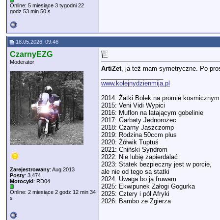
Online: 5 miesiące 3 tygodni 22
godz 53 min 50 s
18.05.2026, 09:46
CzarnyEZG
Moderator
ArtiZet
, ja też mam symetryczne. Po prost
__________________
www.kolejnydzienmija.pl
2014: Żatki Bolek na promie kosmicznym
2015: Veni Vidi Wypici
2016: Muflon na latającym gobelinie
2017: Garbaty Jednorożec
2018: Czarny Jaszczomp
2019: Rodzina 50ccm plus
2020: Żółwik Tuptuś
2021: Chiński Syndrom
2022: Nie lubię zapierdalać
2023: Statek bezpieczny jest w porcie,
Zarejestrowany
: Aug 2013
ale nie od tego są statki
Posty
: 3,474
2024: Uwaga bo ja fruwam
Motocykl
: RD04
2025: Ekwipunek Załogi Gogurka
Online: 2 miesiące 2 godz 12 min 34
2025: Cztery i pół Afryki
s
2026: Bambo ze Zgierza