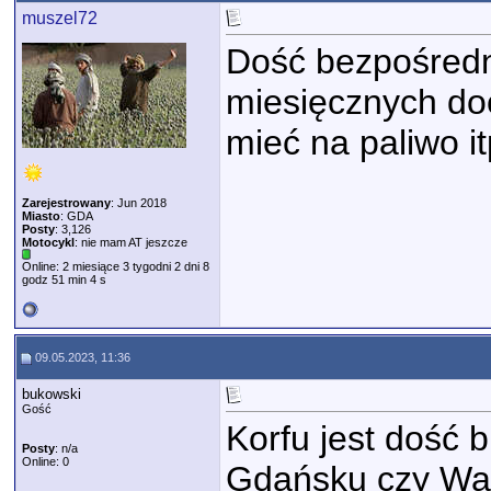
muszel72
Dość bezpośredni
miesięcznych doc
mieć na paliwo it
Zarejestrowany
: Jun 2018
Miasto
: GDA
Posty
: 3,126
Motocykl
: nie mam AT jeszcze
Online: 2 miesiące 3 tygodni 2 dni 8
godz 51 min 4 s
09.05.2023, 11:36
bukowski
Gość
Korfu jest dość 
Posty
: n/a
Online: 0
Gdańsku czy War