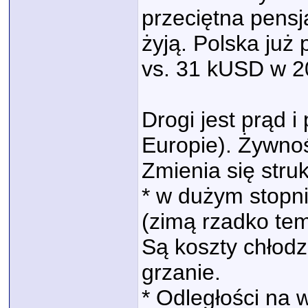
przeciętna pensj
żyją. Polska już
vs. 31 kUSD w 2
Drogi jest prąd i
Europie). Żywnoś
Zmienia się stru
* w dużym stopn
(zimą rzadko tem
Są koszty chłodze
grzanie.
* Odległości na 