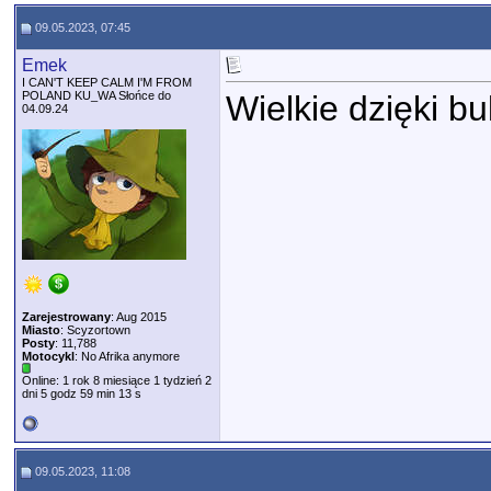
09.05.2023, 07:45
Emek
I CAN'T KEEP CALM I'M FROM
POLAND KU_WA Słońce do
Wielkie dzięki b
04.09.24
Zarejestrowany
: Aug 2015
Miasto
: Scyzortown
Posty
: 11,788
Motocykl
: No Afrika anymore
Online: 1 rok 8 miesiące 1 tydzień 2
dni 5 godz 59 min 13 s
09.05.2023, 11:08