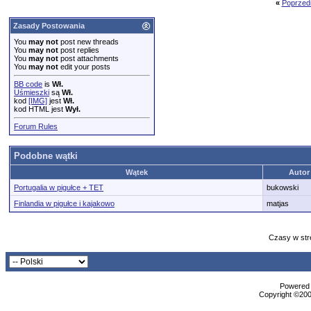
«
Poprzed
Zasady Postowania
You
may not
post new threads
You
may not
post replies
You
may not
post attachments
You
may not
edit your posts
BB code
is
Wł.
Uśmieszki
są
Wł.
kod
[IMG]
jest
Wł.
kod HTML jest
Wył.
Forum Rules
Podobne wątki
Wątek
Autor
Portugalia w pigułce + TET
bukowski
Finlandia w pigułce i kajakowo
matjas
Czasy w str
Powered b
Copyright ©2000