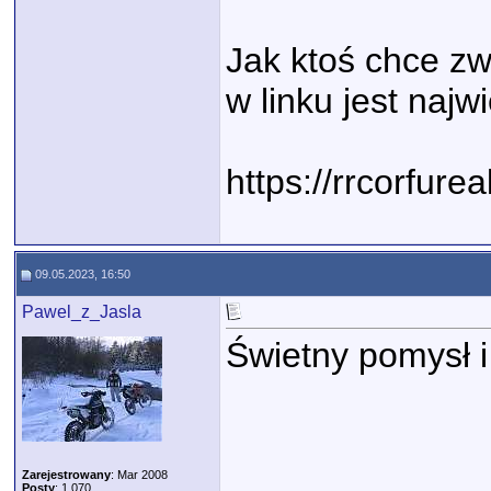
Jak ktoś chce zw
w linku jest naj
https://rrcorfure
09.05.2023, 16:50
Pawel_z_Jasla
Świetny pomysł i 
Zarejestrowany
: Mar 2008
Posty
: 1,070