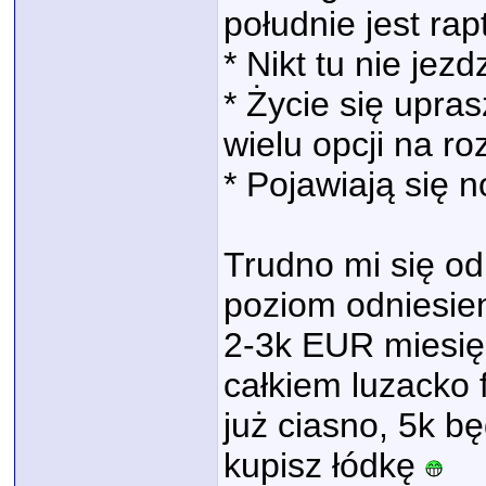
południe jest ra
* Nikt tu nie jez
* Życie się upras
wielu opcji na ro
* Pojawiają się 
Trudno mi się od
poziom odniesien
2-3k EUR miesięc
całkiem luzacko 
już ciasno, 5k b
kupisz łódkę