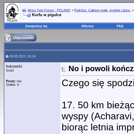
Africa Twin Forum - POLAND
>
Podróże. Całkiem małe, średnie i duże.
Korfu w pigułce
Zarejestruj się
Albumy
FAQ
08.05.2023, 16:24
bukowski
No i powoli kończ
Gość
Czego się spodz
Posty
: n/a
Online: 0
17. 50 km bieżą
wyspy (Acharavi, 
biorąc letnia im