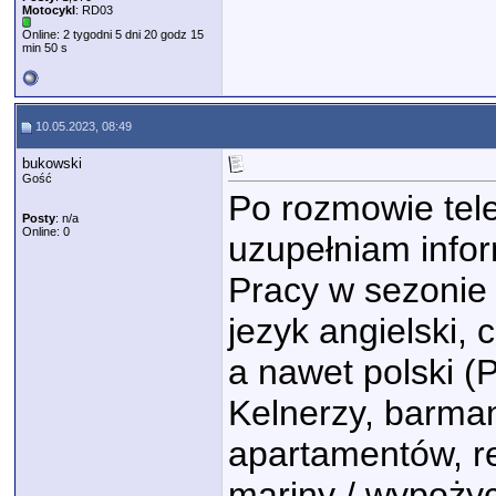
Motocykl
: RD03
Online: 2 tygodni 5 dni 20 godz 15
min 50 s
10.05.2023, 08:49
bukowski
Gość
Po rozmowie tel
Posty
: n/a
Online: 0
uzupełniam infor
Pracy w sezonie 
jezyk angielski, 
a nawet polski (P
Kelnerzy, barmani
apartamentów, re
mariny / wypożyc