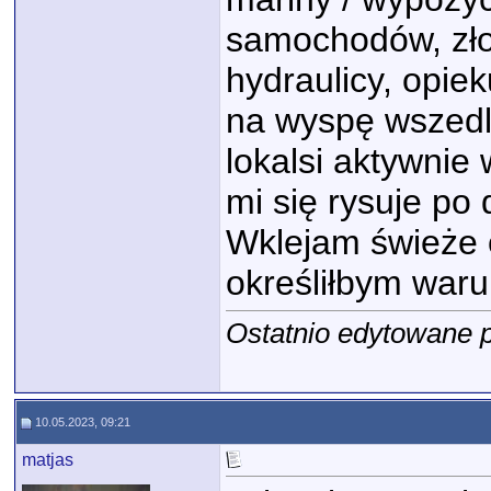
samochodów, złot
hydraulicy, opiek
na wyspę wszedl 
lokalsi aktywnie 
mi się rysuje po 
Wklejam świeże o
określiłbym waru
Ostatnio edytowane 
10.05.2023, 09:21
matjas