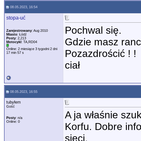
08.05.2023, 16:54
stopa-uć
Pochwal się.
Zarejestrowany
: Aug 2010
Miasto
: Łódź
Posty
: 2,213
Gdzie masz ranc
Motocykl
: TA,RD04
Online: 2 miesiące 3 tygodni 2 dni
Pozazdrościć ! !
17 min 57 s
ciał
08.05.2023, 16:55
tubyłem
Gość
A ja właśnie szu
Posty
: n/a
Online: 0
Korfu. Dobre inf
sieci.