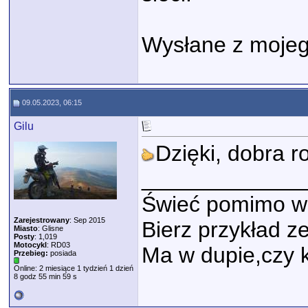
Wysłane z mojeg
09.05.2023, 06:15
Gilu
Dzięki, dobra r
_____________
Świeć pomimo w
Zarejestrowany
: Sep 2015
Bierz przykład z
Miasto
: Glisne
Posty
: 1,019
Motocykl
: RD03
Ma w dupie,czy k
Przebieg:
posiada
Online: 2 miesiące 1 tydzień 1 dzień
8 godz 55 min 59 s