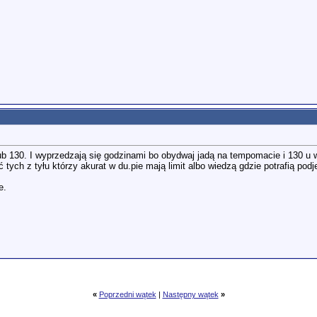
b 130. I wyprzedzają się godzinami bo obydwaj jadą na tempomacie i 130 u 
ć tych z tyłu którzy akurat w du.pie mają limit albo wiedzą gdzie potrafią po
e.
«
Poprzedni wątek
|
Następny wątek
»