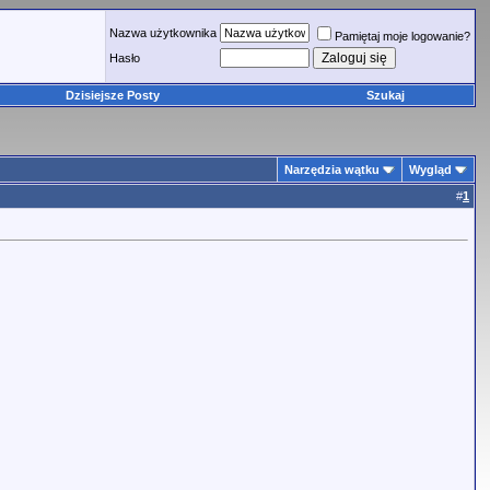
Nazwa użytkownika
Pamiętaj moje logowanie?
Hasło
Dzisiejsze Posty
Szukaj
Narzędzia wątku
Wygląd
#
1