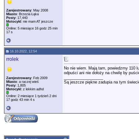
Zarejestrowany
: May 2008
Miasto
: Brzezia Łąka
Posty
: 17,440
Motocykl
: nie mam AT jeszcze
Online: 5 miesiące 16 godz 25 min
17 s
16.10.2022, 12:54
rrolek
No nie wiem. Mają tam, powiedzmy 110 lu
odpuści ani nie dołoży na chwilę by puści
__________________
Zarejestrowany
: Feb 2009
Miasto
: a raczej wieś
Są jeszcze piękne zadupia na tym świeci
Posty
: 1,805
Motocykl
: z lekkim adhd
Online: 2 miesiące 1 tydzień 2 dni
17 godz 43 min 4 s