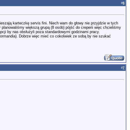
#
6
ieszają karteczkę servis fini. Niech wam do głowy nie przyjdzie w tych
y planowaliśmy większą grupą (8 osób) pójść do creperii więc chcieliśmy
pcji by nas obsłużyli poza standardowymi godzinami pracy.
, Normandia). Dobrze więc mieć co cokolwiek ze sobą by nie szukać
#
7