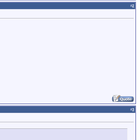
#
2
#
3