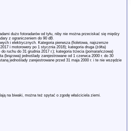
adami dużo fotoradarów od tyłu, niby nie można przeciskać się między
adary z ograniczeniem do 90 dB.
ych i elektrycznych. Kategoria pierwsza (fioletowa, najszersze
2017 i motorowery po 1 stycznia 2018); kategoria druga (żółta)
do ruchu do 31 grudnia 2017 r.); kategoria trzecia (pomarańczowa)
rta (brązowa) jednoślady zarejestrowane od 1 czerwca 2000 r. do 30
staną jednoślady zarejestrowane przed 31 maja 2000 r. i te nie wszędzie
alają na biwaki, można też spytać o zgodę właściciela ziemi.