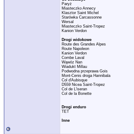
Paryż
Miasteczko Annecy
Klasztor Saint Michel
Starówka Carcassonne
Wersal
Miasteczko Saint-Tropez
Kanion Verdon
Drogi widokowe
Route des Grandes Alpes
Route Napoleon
Kanion Verdon
Combe Laval
Wąwóz Nan
Wiadukt Millau
Podwodna przeprawa Gois
Mont-Cenis droga Hannibala
Col d'Aubisque
D559 Nicea Saint-Tropez
Col de L'iseran
Col de la Bonette
Drogi enduro
TET
Inne