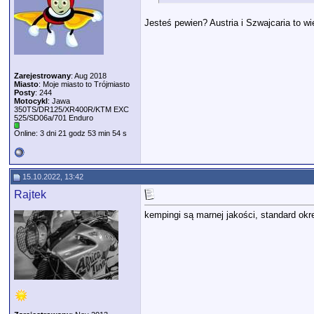
Jesteś pewien? Austria i Szwajcaria to wi
Zarejestrowany
: Aug 2018
Miasto
: Moje miasto to Trójmiasto
Posty
: 244
Motocykl
: Jawa
350TS/DR125/XR400R/KTM EXC
525/SD06a/701 Enduro
Online: 3 dni 21 godz 53 min 54 s
15.10.2022, 13:42
Rajtek
kempingi są marnej jakości, standard okre