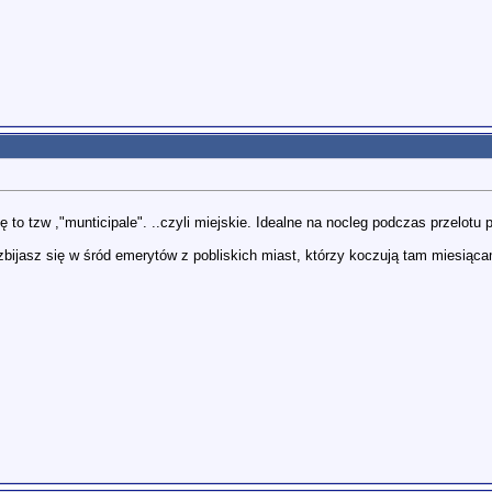
 to tzw ,"munticipale". ..czyli miejskie. Idealne na nocleg podczas przelotu 
zbijasz się w śród emerytów z pobliskich miast, którzy koczują tam miesiącam