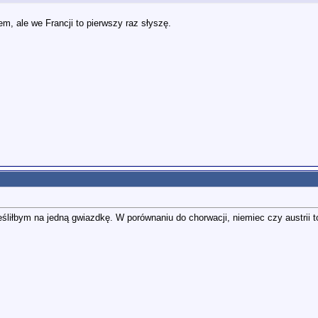
em, ale we Francji to pierwszy raz słyszę.
śliłbym na jedną gwiazdkę. W porównaniu do chorwacji, niemiec czy austrii to