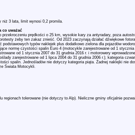
 niż 3 lata, limit wynosi 0,2 promila.
na co uważać
 przekroczeniu prędkości o 25 km, wysokie kary za antyradary, poza autostr
 protesty żeby ten zakaz znieść. Od 2023 zaczynają działać dźwiękowe fotor
ść podstawowych typów naklejek plus dodatkowo zielona dla pojazdów wodorow
ające normę czystości spalin Euro 4 (motocykle zarejestrowane od 1 stycznia 
strowane od 1 stycznia 2007 do 31 grudnia 2016 r. i motorowery wprowadzone 
oślady zarejestrowane od 1 lipca 2004 do 31 grudnia 2006 r.); kategoria czwa
ości spalin. Jednośladów nie dotyczy kategoria piąta. Żadnej naklejki nie do
ze Świata Motocykli.
elu regionach tolerowane (nie dotyczy to Alp). Nieliczne gminy oficjalnie pozw