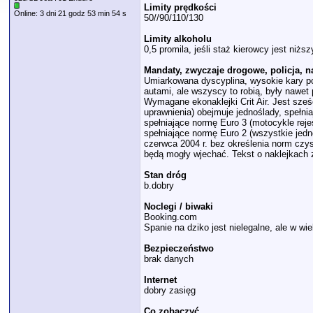
Limity prędkości
Online: 3 dni 21 godz 53 min 54 s
50//90/110/130
Limity alkoholu
0,5 promila, jeśli staż kierowcy jest niższy
Mandaty, zwyczaje drogowe, policja, 
Umiarkowana dyscyplina, wysokie kary po
autami, ale wszyscy to robią, były nawet
Wymagane ekonaklejki Crit Air. Jest sze
uprawnienia) obejmuje jednoślady, spełni
spełniające normę Euro 3 (motocykle reje
spełniające normę Euro 2 (wszystkie jedn
czerwca 2004 r. bez określenia norm czyst
będą mogły wjechać. Tekst o naklejkach 
Stan dróg
b.dobry
Noclegi / biwaki
Booking.com
Spanie na dziko jest nielegalne, ale w wi
Bezpieczeństwo
brak danych
Internet
dobry zasięg
Co zobaczyć