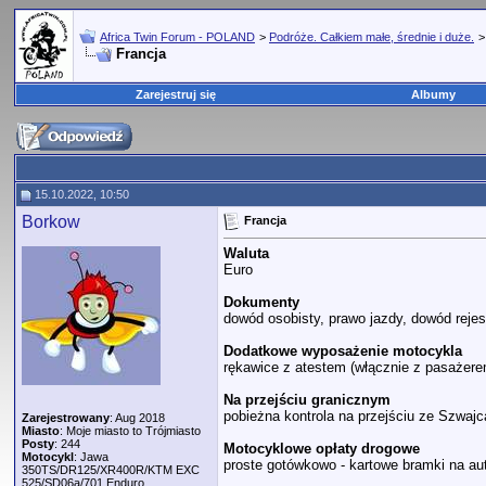
Africa Twin Forum - POLAND
>
Podróże. Całkiem małe, średnie i duże.
Francja
Zarejestruj się
Albumy
15.10.2022, 10:50
Borkow
Francja
Waluta
Euro
Dokumenty
dowód osobisty, prawo jazdy, dowód rejes
Dodatkowe wyposażenie motocykla
rękawice z atestem (włącznie z pasażere
Na przejściu granicznym
pobieżna kontrola na przejściu ze Szwajc
Zarejestrowany
: Aug 2018
Miasto
: Moje miasto to Trójmiasto
Posty
: 244
Motocyklowe opłaty drogowe
Motocykl
: Jawa
proste gotówkowo - kartowe bramki na a
350TS/DR125/XR400R/KTM EXC
525/SD06a/701 Enduro