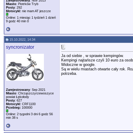
Zarejestrowany
: Nov 2013
Miasto
: Piotrków Tryb
Posty
: 292
Motocykl
: nie mam AT jeszcze
Online: 1 miesiąc 1 tydzień 1 dzień
9 godz 40 min 0
15.10.2022, 14:34
syncronizator
Ja od siebie , w sprawie kempingów.
Kempingi najtańsze czyli 10 euro za osobę
Widoczne w google.
Są w wielu miastach otwarte cały rok. Ro
potrzeba.
Zarejestrowany
: Sep 2021
Miasto
: Chrząszczyrzewoszyce
powiat Łękołody
Posty
: 627
Motocykl
: CRF1100
Przebieg:
100000
Online: 2 tygodni 3 dni 6 godz 56
min 38 s