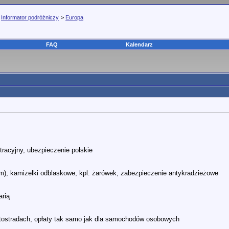
>
Informator podróżniczy
>
Europa
FAQ
Kalendarz
tracyjny, ubezpieczenie polskie
m), kamizelki odblaskowe, kpl. żarówek, zabezpieczenie antykradzieżowe
arią
utostradach, opłaty tak samo jak dla samochodów osobowych