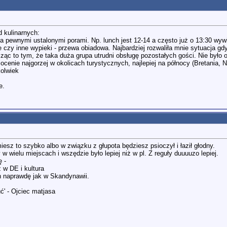
 kulinarnych:
oza pewnymi ustalonymi porami. Np. lunch jest 12-14 a często już o 13:30 wyw
e czy inne wypieki - przewa obiadowa. Najbardziej rozwaliła mnie sytuacja gd
c to tym, że taka duża grupa utrudni obsługę pozostałych gości. Nie było o
j ocenie najgorzej w okolicach turystycznych, najlepiej na północy (Bretania
olwiek
e.
iesz to szybko albo w związku z głupota będziesz psioczył i łaził głodny.
 wielu miejscach i wszędzie było lepiej niż w pl. Z reguły duuuuzo lepiej.
ę -
w DE i kultura
ch naprawdę jak w Skandynawii.
ć' - Ojciec matjasa