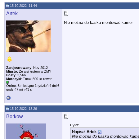
15.10.2022, 11:44
Artek
Nie można do kasku montować kamer
Zarejestrowany
: Nov 2012
Miasto
: Ze wsi jestem w ZMY
Posty
: 3,566
Motocykl
: Tmax 500+e-rewer.
Online: 8 miesiące 1 tydzień 4 dni 6
godz 47 min 43 s
15.10.2022, 13:26
Borkow
Cytat:
Napisał
Artek
Nie można do kasku montować kame