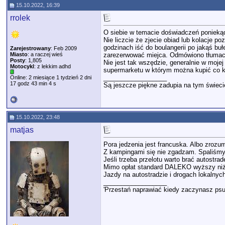
15.10.2022, 16:39
rrolek
O siebie w temacie doświadczeń poniekąd
Nie liczcie że zjecie obiad lub kolacje p
godzinach iść do boulangerii po jakąś buł
Zarejestrowany
: Feb 2009
Miasto
: a raczej wieś
zarezerwować miejca. Odmówiono tłumaczą
Posty
: 1,805
Nie jest tak wszędzie, generalnie w moje
Motocykl
: z lekkim adhd
supermarketu w którym można kupić co k
__________________
Online: 2 miesiące 1 tydzień 2 dni
17 godz 43 min 4 s
Są jeszcze piękne zadupia na tym świeci
15.10.2022, 23:48
matjas
Pora jedzenia jest francuska. Albo zrozum
Z kampingami się nie zgadzam. Spaliśmy w
Jeśli trzeba przelotu warto brać autostrad
Mimo opłat standard DALEKO wyższy niż 
Jazdy na autostradzie i drogach lokalny
__________________
'Przestań naprawiać kiedy zaczynasz psu