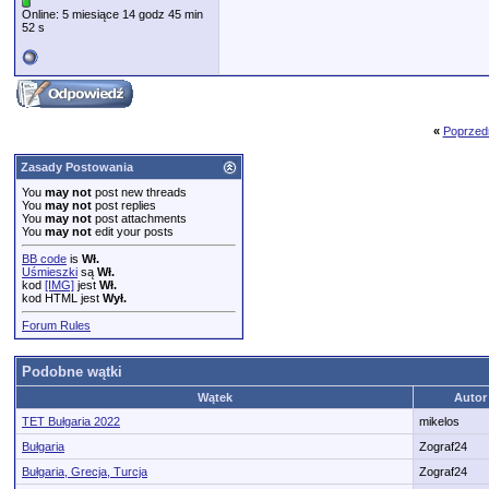
Online: 5 miesiące 14 godz 45 min
52 s
«
Poprzed
Zasady Postowania
You
may not
post new threads
You
may not
post replies
You
may not
post attachments
You
may not
edit your posts
BB code
is
Wł.
Uśmieszki
są
Wł.
kod
[IMG]
jest
Wł.
kod HTML jest
Wył.
Forum Rules
Podobne wątki
Wątek
Autor
TET Bułgaria 2022
mikelos
Bułgaria
Zograf24
Bułgaria, Grecja, Turcja
Zograf24