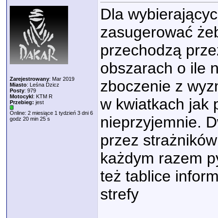
Dla wybierającyc
zasugerować żeb
przechodzą przez
obszarach o ile 
Zarejestrowany
: Mar 2019
zboczenie z wyzn
Miasto
: Leśna Dzicz
Posty
: 979
Motocykl
: KTM R
w kwiatkach jak 
Przebieg:
jest
Online: 2 miesiące 1 tydzień 3 dni 6
nieprzyjemnie. 
godz 20 min 25 s
przez strażników
każdym razem pyt
też tablice infor
strefy