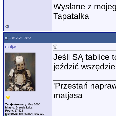
Wysłane z moje
Tapatalka
19.03.2025, 09:42
matjas
Jeśli SĄ tablic
jeździć wszędzie 
_____________
'Przestań napraw
matjasa
Zarejestrowany
: May 2008
Miasto
: Brzezia Łąka
Posty
: 17,423
Motocykl
: nie mam AT jeszcze