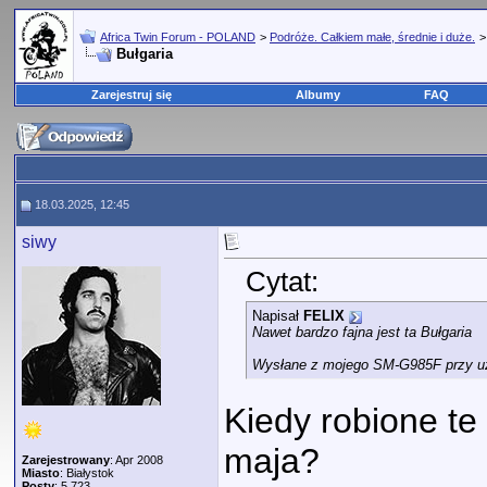
Africa Twin Forum - POLAND
>
Podróże. Całkiem małe, średnie i duże.
Bułgaria
Zarejestruj się
Albumy
FAQ
18.03.2025, 12:45
siwy
Cytat:
Napisał
FELIX
Nawet bardzo fajna jest ta Bułgaria
Wysłane z mojego SM-G985F przy uż
Kiedy robione te
maja?
Zarejestrowany
: Apr 2008
Miasto
: Białystok
Posty
: 5,723