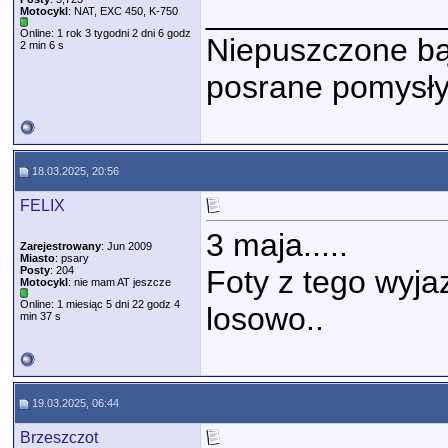
_____________
Motocykl
: NAT, EXC 450, K-750
Online: 1 rok 3 tygodni 2 dni 6 godz
Niepuszczone bąk
2 min 6 s
posrane pomysły
18.03.2025, 20:56
FELIX
3 maja.....
Zarejestrowany
: Jun 2009
Miasto
: psary
Posty
: 204
Foty z tego wyja
Motocykl
: nie mam AT jeszcze
Online: 1 miesiąc 5 dni 22 godz 4
losowo..
min 37 s
19.03.2025, 06:44
Brzeszczot