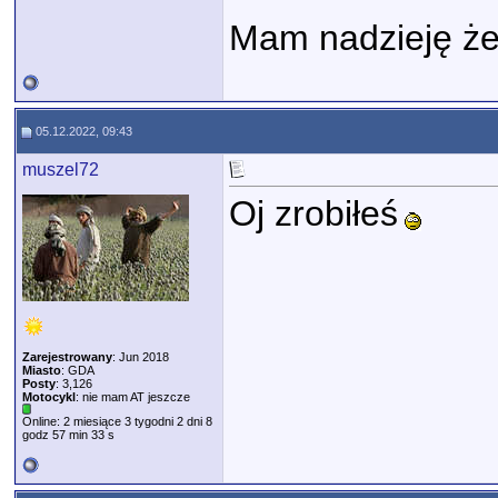
Mam nadzieję że
05.12.2022, 09:43
muszel72
Oj zrobiłeś
Zarejestrowany
: Jun 2018
Miasto
: GDA
Posty
: 3,126
Motocykl
: nie mam AT jeszcze
Online: 2 miesiące 3 tygodni 2 dni 8
godz 57 min 33 s