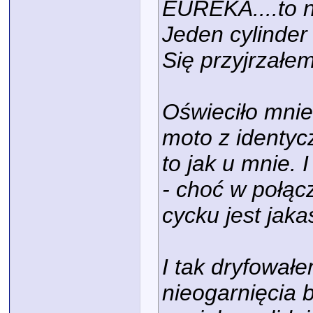
EUREKA....to ni
Jeden cylinder 
Się przyjrzałem
Oświeciło mnie
moto z identy
to jak u mnie. 
- choć w połąc
cycku jest jaka
I tak dryfował
nieogarnięcia