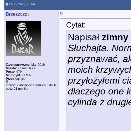
05.12.2022, 10:04
Brzeszczot
Cytat:
Napisał
zimny
Słuchajta. Nor
przyznawać, al
Zarejestrowany
: Mar 2019
moich krzywych
Miasto
: Leśna Dzicz
Posty
: 979
Motocykl
: KTM R
przyłożyłemi c
Przebieg:
jest
Online: 2 miesiące 1 tydzień 3 dni 6
dlaczego one kr
godz 21 min 6 s
cylinda z drugie