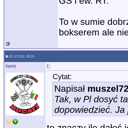
GS i ew. RT.
To w sumie dobrz
bokserem ale nie
05.12.2022, 09:25
herni
Cytat:
Napisał
muszel7
Tak, w Pl dosyć t
dopowiedzieć. Ja
to znaczy ile dałeś