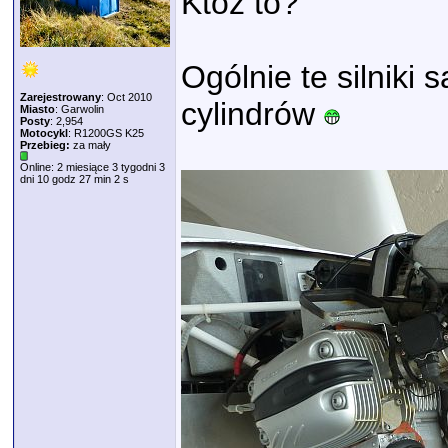
Któż to?
Ogólnie te silniki
Zarejestrowany
: Oct 2010
cylindrów
Miasto
: Garwolin
Posty
: 2,954
Motocykl
: R1200GS K25
Przebieg:
za mały
Online: 2 miesiące 3 tygodni 3
dni 10 godz 27 min 2 s