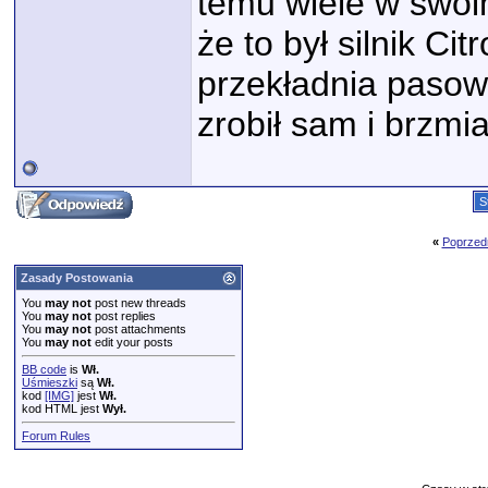
temu wiele w swoi
że to był silnik C
przekładnia pasowa
zrobił sam i brzmi
S
«
Poprzed
Zasady Postowania
You
may not
post new threads
You
may not
post replies
You
may not
post attachments
You
may not
edit your posts
BB code
is
Wł.
Uśmieszki
są
Wł.
kod
[IMG]
jest
Wł.
kod HTML jest
Wył.
Forum Rules