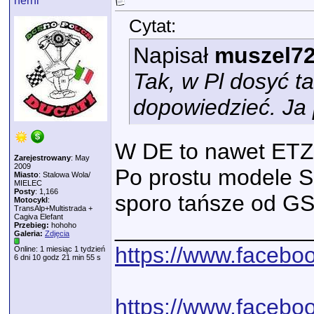
herni
Cytat:
Napisał
muszel7
Tak, w Pl dosyć t
dopowiedzieć. Ja
W DE to nawet ETZ 
Zarejestrowany
: May
2009
Po prostu modele S 
Miasto
: Stalowa Wola/
MIELEC
Posty
: 1,166
sporo tańsze od G
Motocykl
:
TransAlp+Multistrada +
Cagiva Elefant
_______________
Przebieg:
hohoho
Galeria:
Zdjęcia
https://www.face
Online: 1 miesiąc 1 tydzień
6 dni 10 godz 21 min 55 s
https://www.facebo