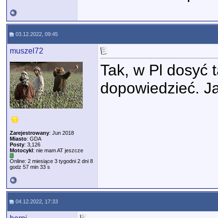
03.12.2022, 09:45
muszel72
Tak, w Pl dosyć 
dopowiedzieć. J
Zarejestrowany
: Jun 2018
Miasto
: GDA
Posty
: 3,126
Motocykl
: nie mam AT jeszcze
Online: 2 miesiące 3 tygodni 2 dni 8
godz 57 min 33 s
04.12.2022, 17:33