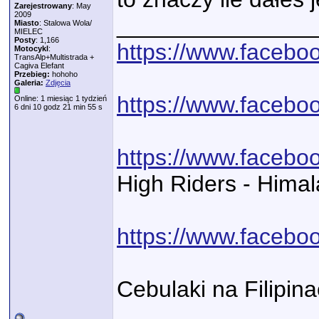
Zarejestrowany
: May
2009
_______________
Miasto
: Stalowa Wola/
MIELEC
Posty
: 1,166
https://www.face
Motocykl
:
TransAlp+Multistrada +
Cagiva Elefant
Przebieg:
hohoho
Galeria:
Zdjęcia
https://www.facebo
Online: 1 miesiąc 1 tydzień
6 dni 10 godz 21 min 55 s
https://www.facebo
High Riders - Hima
https://www.faceb
Cebulaki na Filipin