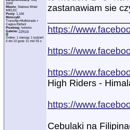
2009
zastanawiam sie czy
Miasto
: Stalowa Wola/
MIELEC
Posty
: 1,166
_______________
Motocykl
:
TransAlp+Multistrada +
Cagiva Elefant
https://www.face
Przebieg:
hohoho
Galeria:
Zdjęcia
Online: 1 miesiąc 1 tydzień
6 dni 10 godz 21 min 55 s
https://www.facebo
https://www.facebo
High Riders - Hima
https://www.faceb
Cebulaki na Filipin