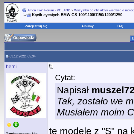
Africa Twin Forum - POLAND
>
Wszystko co chciałbyś wiedzieć o motoc
Kącik cycatych BMW GS 100/1100/1150/1200/1250
Zarejestruj się
Albumy
FAQ
S
03.12.2022, 05:34
herni
Cytat:
Napisał
muszel7
Tak, zostało we 
Musiałem moim CR
te modele z "S" na 
Zarejestrowany
: May