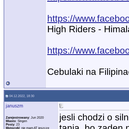
https://www.facebo
High Riders - Hima
https://www.faceb
Cebulaki na Filipin
04.12.2022, 18:30
januszm
jesli chodzi o si
Zarejestrowany
: Jun 2020
Miasto
: Singen
Posty
: 23
tania, bo zaden n
Motocykl
: nie mam AT jeszcze