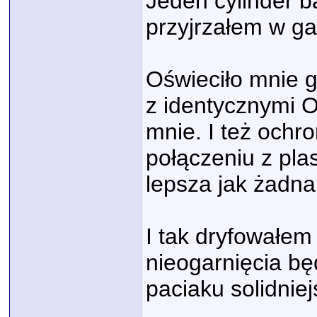
Jeden cylinder b
przyjrzałem w gar
Oświeciło mnie 
z identycznymi O
mnie. I też ochr
połączeniu z pla
lepsza jak żadna
I tak dryfowałem
nieogarnięcia b
paciaku solidnie