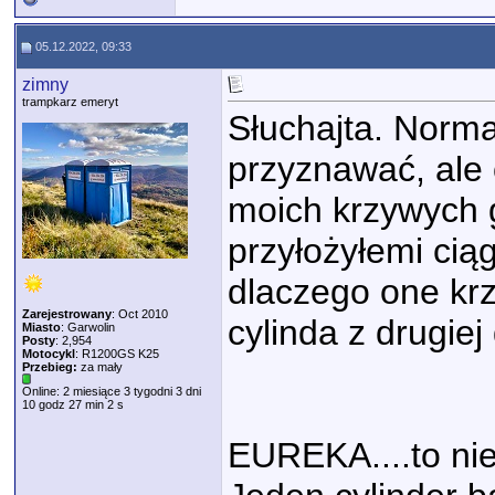
05.12.2022, 09:33
zimny
trampkarz emeryt
Słuchajta. Norma
przyznawać, ale
moich krzywych g
przyłożyłemi cią
dlaczego one krzy
Zarejestrowany
: Oct 2010
cylinda z drugiej 
Miasto
: Garwolin
Posty
: 2,954
Motocykl
: R1200GS K25
Przebieg:
za mały
Online: 2 miesiące 3 tygodni 3 dni
10 godz 27 min 2 s
EUREKA....to nie 