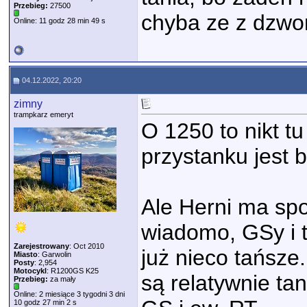
Przebieg:
27500
chyba ze z dzw
Online: 11 godz 28 min 49 s
04.12.2022, 20:20
zimny
trampkarz emeryt
O 1250 to nikt tu
przystanku jest 
Ale Herni ma spo
wiadomo, GSy i t
Zarejestrowany
: Oct 2010
już nieco tańsze
Miasto
: Garwolin
Posty
: 2,954
Motocykl
: R1200GS K25
są relatywnie ta
Przebieg:
za mały
Online: 2 miesiące 3 tygodni 3 dni
10 godz 27 min 2 s