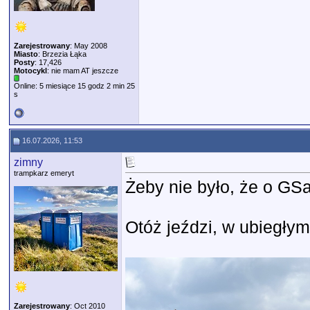
Zarejestrowany
: May 2008
Miasto
: Brzezia Łąka
Posty
: 17,426
Motocykl
: nie mam AT jeszcze
Online: 5 miesiące 15 godz 2 min 25
s
16.07.2026, 11:53
zimny
trampkarz emeryt
Żeby nie było, że o GSa
Otóż jeździ, w ubiegły
Zarejestrowany
: Oct 2010