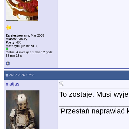
Zarejestrowany
: Mar 2008
Miasto
: SinCity
Posty
: 483
Motocykl
: już nie AT :(
Online: 4 miesiące 1 dzień 2 godz
58 min 13 s
26.02.2026, 07:55
matjas
To zostaje. Musi wyje
_________________
'Przestań naprawiać 