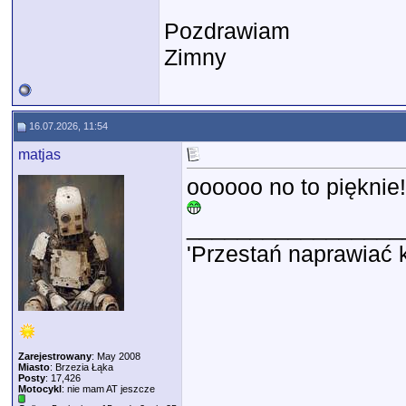
Pozdrawiam
Zimny
16.07.2026, 11:54
matjas
oooooo no to pięknie!
_________________
'Przestań naprawiać 
Zarejestrowany
: May 2008
Miasto
: Brzezia Łąka
Posty
: 17,426
Motocykl
: nie mam AT jeszcze