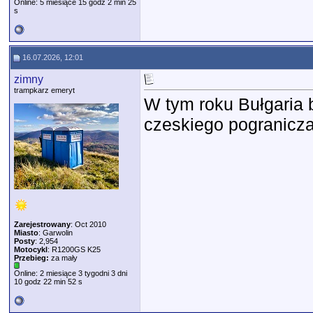
Online: 5 miesiące 15 godz 2 min 25
s
16.07.2026, 12:01
zimny
trampkarz emeryt
W tym roku Bułgaria 
czeskiego pogranicza
Zarejestrowany
: Oct 2010
Miasto
: Garwolin
Posty
: 2,954
Motocykl
: R1200GS K25
Przebieg:
za mały
Online: 2 miesiące 3 tygodni 3 dni
10 godz 22 min 52 s