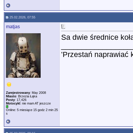
25.02.2026, 07:55
matjas
Sa dwie średnice ko
_________________
'Przestań naprawiać 
Zarejestrowany
: May 2008
Miasto
: Brzezia Łąka
Posty
: 17,426
Motocykl
: nie mam AT jeszcze
Online: 5 miesiące 15 godz 2 min 25
s