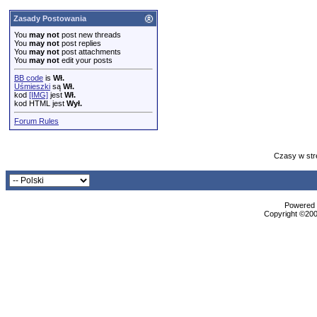
Zasady Postowania
You
may not
post new threads
You
may not
post replies
You
may not
post attachments
You
may not
edit your posts
BB code
is
Wł.
Uśmieszki
są
Wł.
kod
[IMG]
jest
Wł.
kod HTML jest
Wył.
Forum Rules
Czasy w str
Powered b
Copyright ©2000