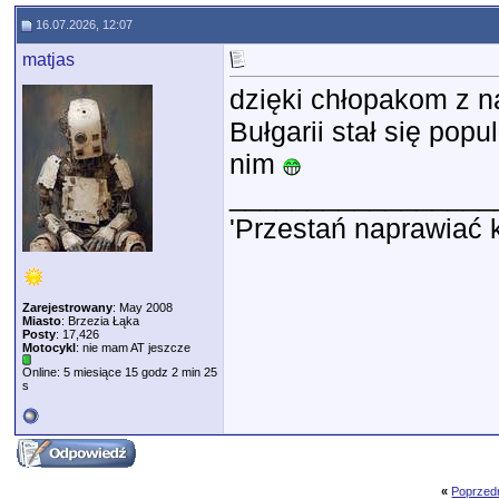
16.07.2026, 12:07
matjas
dzięki chłopakom z n
Bułgarii stał się popu
nim
_________________
'Przestań naprawiać 
Zarejestrowany
: May 2008
Miasto
: Brzezia Łąka
Posty
: 17,426
Motocykl
: nie mam AT jeszcze
Online: 5 miesiące 15 godz 2 min 25
s
«
Poprzed