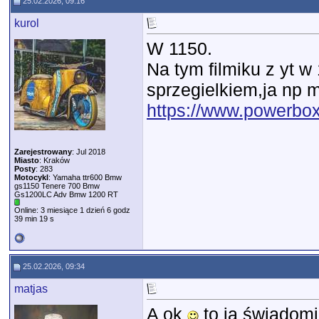
25.02.2026, 09:16
kurol
W 1150.
Na tym filmiku z yt 
sprzegielkiem,ja np 
https://www.powerbox
Zarejestrowany
: Jul 2018
Miasto
: Kraków
Posty
: 283
Motocykl
: Yamaha ttr600 Bmw
gs1150 Tenere 700 Bmw
Gs1200LC Adv Bmw 1200 RT
Online: 3 miesiące 1 dzień 6 godz
39 min 19 s
25.02.2026, 09:34
matjas
A ok
to ja świadomi