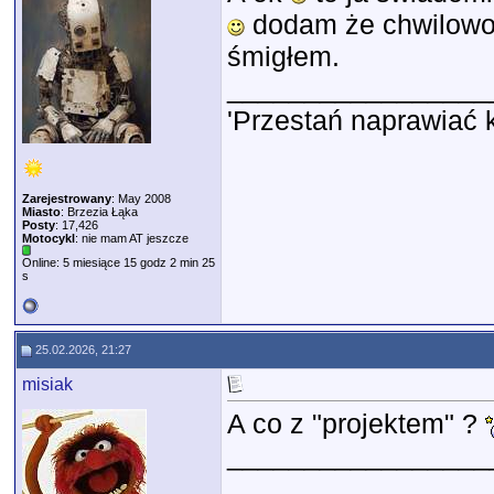
dodam że chwilowo,
śmigłem.
_________________
'Przestań naprawiać 
Zarejestrowany
: May 2008
Miasto
: Brzezia Łąka
Posty
: 17,426
Motocykl
: nie mam AT jeszcze
Online: 5 miesiące 15 godz 2 min 25
s
25.02.2026, 21:27
misiak
A co z "projektem" ?
_________________