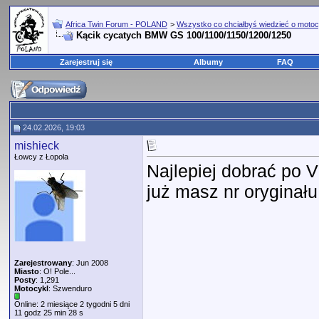
Africa Twin Forum - POLAND
>
Wszystko co chciałbyś wiedzieć o motoc
Kącik cycatych BMW GS 100/1100/1150/1200/1250
Zarejestruj się
Albumy
FAQ
24.02.2026, 19:03
mishieck
Łowcy z Łopola
Najlepiej dobrać po V
już masz nr oryginału
Zarejestrowany
: Jun 2008
Miasto
: O! Pole...
Posty
: 1,291
Motocykl
: Szwenduro
Online: 2 miesiące 2 tygodni 5 dni
11 godz 25 min 28 s