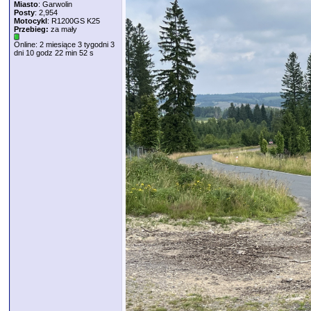
Miasto
: Garwolin
Posty
: 2,954
Motocykl
: R1200GS K25
Przebieg:
za mały
Online: 2 miesiące 3 tygodni 3
dni 10 godz 22 min 52 s