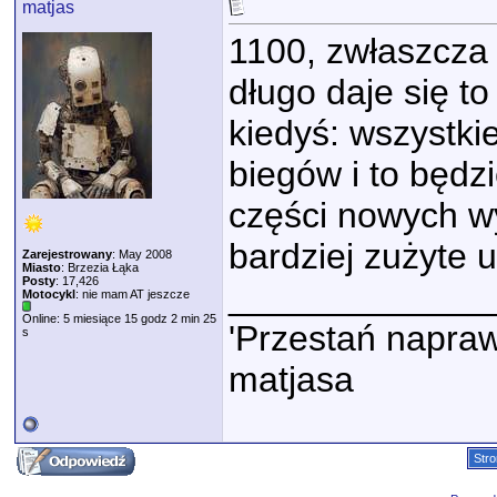
matjas
1100, zwłaszcza 
długo daje się to
kiedyś: wszystki
biegów i to będz
części nowych wy
bardziej zużyte 
Zarejestrowany
: May 2008
Miasto
: Brzezia Łąka
Posty
: 17,426
_____________
Motocykl
: nie mam AT jeszcze
Online: 5 miesiące 15 godz 2 min 25
'Przestań napraw
s
matjasa
Stro