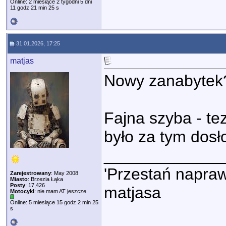
Online: 2 miesiące 2 tygodni 5 dni
11 godz 21 min 25 s
31.01.2026, 17:25
matjas
Nowy zanabytek
Fajna szyba - te
było za tym dosło
_____________
'Przestań napraw
Zarejestrowany
: May 2008
Miasto
: Brzezia Łąka
Posty
: 17,426
matjasa
Motocykl
: nie mam AT jeszcze
Online: 5 miesiące 15 godz 2 min 25
s