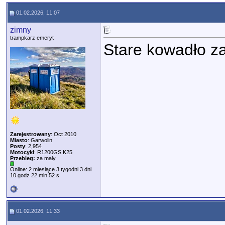
01.02.2026, 11:07
zimny
trampkarz emeryt
Stare kowadło 
Zarejestrowany
: Oct 2010
Miasto
: Garwolin
Posty
: 2,954
Motocykl
: R1200GS K25
Przebieg:
za mały
Online: 2 miesiące 3 tygodni 3 dni
10 godz 22 min 52 s
01.02.2026, 11:33