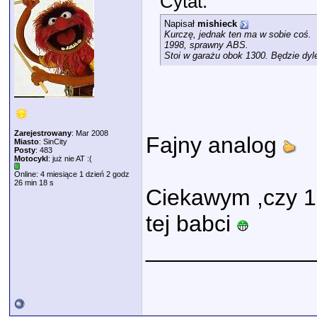
Cytat:
Napisał
mishieck
Kurczę, jednak ten ma w sobie coś.
1998, sprawny ABS.
Stoi w garażu obok 1300. Będzie dy
Zarejestrowany
: Mar 2008
Fajny analog
Miasto
: SinCity
Posty
: 483
Motocykl
: już nie AT :(
Online: 4 miesiące 1 dzień 2 godz
26 min 18 s
Ciekawym ,czy 1
tej babci
_____________