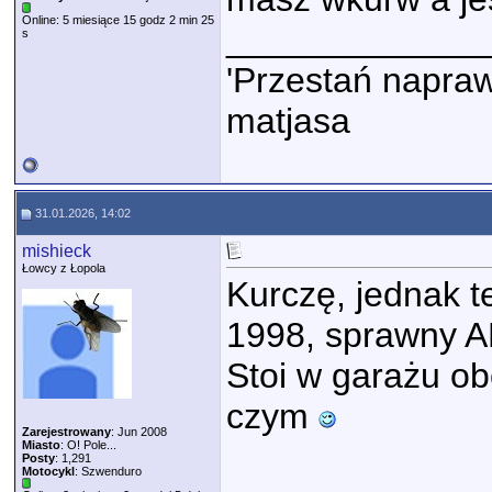
Online: 5 miesiące 15 godz 2 min 25
_____________
s
'Przestań napraw
matjasa
31.01.2026, 14:02
mishieck
Łowcy z Łopola
Kurczę, jednak t
1998, sprawny A
Stoi w garażu o
czym
Zarejestrowany
: Jun 2008
Miasto
: O! Pole...
Posty
: 1,291
Motocykl
: Szwenduro