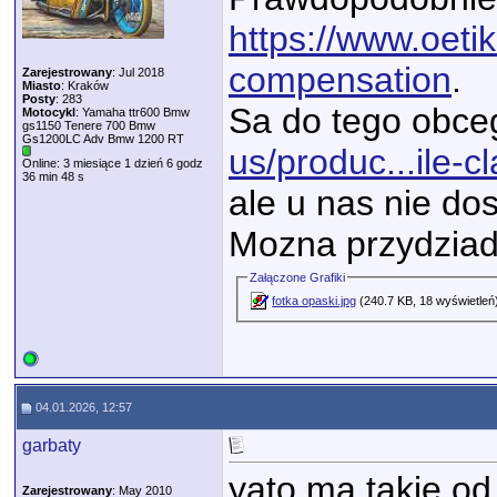
https://www.oeti
compensation
.
Zarejestrowany
: Jul 2018
Miasto
: Kraków
Posty
: 283
Sa do tego obce
Motocykl
: Yamaha ttr600 Bmw
gs1150 Tenere 700 Bmw
Gs1200LC Adv Bmw 1200 RT
us/produc...ile-
Online: 3 miesiące 1 dzień 6 godz
36 min 48 s
ale u nas nie do
Mozna przydzia
Załączone Grafiki
fotka opaski.jpg
(240.7 KB, 18 wyświetleń
04.01.2026, 12:57
garbaty
yato ma takie o
Zarejestrowany
: May 2010