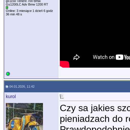
gs1150 Tenere 700 Bmw
Gs1200LC Adv Bmw 1200 RT
Online: 3 miesiące 1 dzień 6 godz
36 min 48 s
04.01.2026, 11:42
kurol
Czy sa jakies s
pieniadzach do r
Prawdopodobnie 