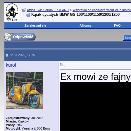
Africa Twin Forum - POLAND
>
Wszystko co chciałbyś wiedzieć o motoc
Kącik cycatych BMW GS 100/1100/1150/1200/1250
Zarejestruj się
Albumy
FAQ
Stro
22.07.2025, 17:15
kurol
Ex mowi ze fajny
Zarejestrowany
: Jul 2018
Miasto
: Kraków
Posty
: 283
Motocykl
: Yamaha ttr600 Bmw