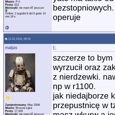
Miasto
: P-ń
Posty
: 622
bezstopniowych. P
Motocykl
: nie mam AT jeszcze
Online: 2 tygodni 6 dni 5 godz 14
operuje
min 18 s
12.01.2026, 08:10
matjas
szczerze to bym 
wyrzucił oraz za
z nierdzewki. na
np w r1100.
jak niedajborze 
przepustnicę w tz
Zarejestrowany
: May 2008
Miasto
: Brzezia Łąka
Posty
: 17,426
masz wkurw a je
Motocykl
: nie mam AT jeszcze