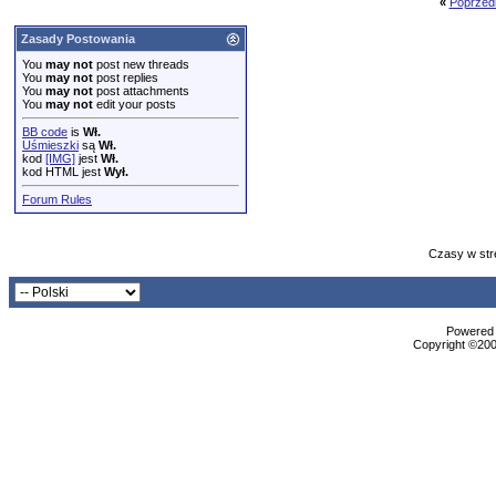
«
Poprzed
Zasady Postowania
You
may not
post new threads
You
may not
post replies
You
may not
post attachments
You
may not
edit your posts
BB code
is
Wł.
Uśmieszki
są
Wł.
kod
[IMG]
jest
Wł.
kod HTML jest
Wył.
Forum Rules
Czasy w str
Powered b
Copyright ©2000