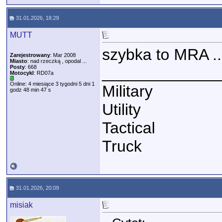
31.01.2026, 18:29
MUTT
szybka to MRA ..
Zarejestrowany
: Mar 2008
Miasto
: nad rzeczką , opodal ...
Posty
: 668
_____________
Motocykl
: RD07a
Online: 4 miesiące 3 tygodni 5 dni 1
Military
godz 48 min 47 s
Utility
Tactical
Truck
31.01.2026, 20:09
misiak