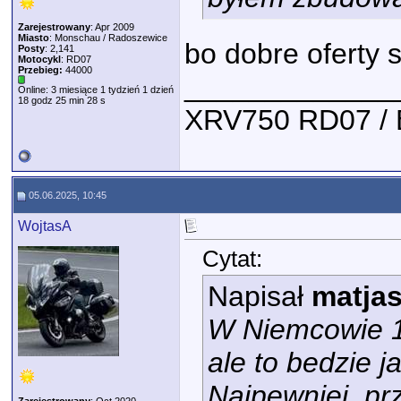
Zarejestrowany
: Apr 2009
Miasto
: Monschau / Radoszewice
bo dobre oferty 
Posty
: 2,141
Motocykl
: RD07
Przebieg:
44000
_____________
Online: 3 miesiące 1 tydzień 1 dzień
18 godz 25 min 28 s
XRV750 RD07 /
05.06.2025, 10:45
WojtasA
Cytat:
Napisał
matja
W Niemcowie 1
ale to bedzie 
Najpewniej. pr