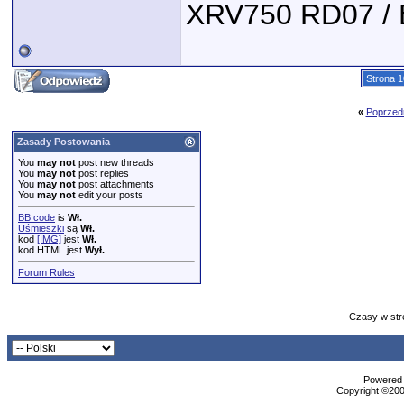
XRV750 RD07 /
Strona 1
«
Poprzed
Zasady Postowania
You
may not
post new threads
You
may not
post replies
You
may not
post attachments
You
may not
edit your posts
BB code
is
Wł.
Uśmieszki
są
Wł.
kod
[IMG]
jest
Wł.
kod HTML jest
Wył.
Forum Rules
Czasy w str
Powered b
Copyright ©2000