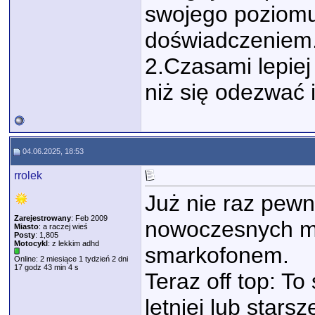
swojego poziomu
doświadczeniem
2.Czasami lepiej 
niż się odezwać 
04.06.2025, 18:53
rrolek
Już nie raz pewn
Zarejestrowany
: Feb 2009
nowoczesnych mot
Miasto
: a raczej wieś
Posty
: 1,805
Motocykl
: z lekkim adhd
smarkofonem.
Online: 2 miesiące 1 tydzień 2 dni
17 godz 43 min 4 s
Teraz off top: T
letniej lub star