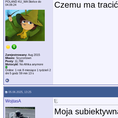
POLAND KU_WA Słońce do
Czemu ma tracić
04.09.24
Zarejestrowany
: Aug 2015
Miasto
: Scyzortown
Posty
: 11,788
Motocykl
: No Afrika anymore
Online: 1 rok 8 miesiące 1 tydzień 2
dni 5 godz 59 min 13 s
05.06.2025, 13:25
WojtasA
Moja subiektywna