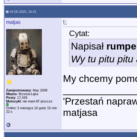
04.06.2025, 16:41
matjas
Cytat:
Napisał
rumpe
Wy tu pitu pit
My chcemy pom
_____________
Zarejestrowany
: May 2008
Miasto
: Brzezia Łąka
Posty
: 17,439
'Przestań napraw
Motocykl
: nie mam AT jeszcze
Online: 5 miesiące 16 godz 15 min
matjasa
22 s