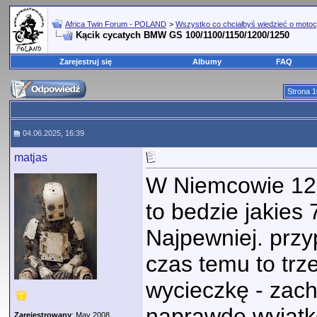
Africa Twin Forum - POLAND
>
Wszystko co chciałbyś wiedzieć o motoc
Kącik cycatych BMW GS 100/1100/1150/1200/1250
Zarejestruj się
Albumy
FAQ
Strona 1
04.06.2025, 16:39
matjas
W Niemcowie 12
to bedzie jakies
Najpewniej. przy
czas temu to trz
wycieczkę - zach
naprawdę wyjątk
Zarejestrowany
: May 2008