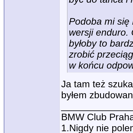
Podoba mi się 
wersji enduro. 
byłoby to bard
zrobić przecią
w końcu odpow
Ja tam też szuka
byłem zbudowany
_____________
BMW Club Praha
1.Nigdy nie polem