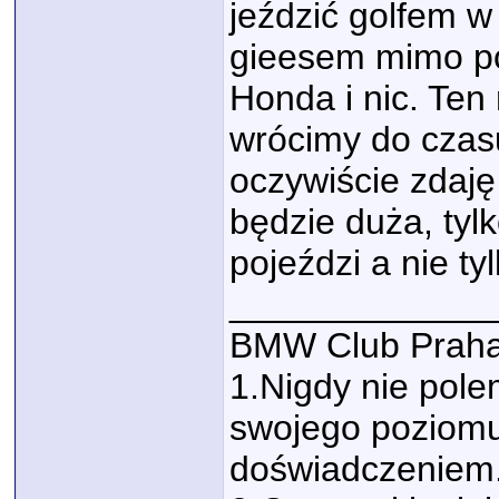
jeździć golfem w
gieesem mimo p
Honda i nic. Ten
wrócimy do czasu
oczywiście zdaję
będzie duża, tyl
pojeździ a nie ty
_____________
BMW Club Praha
1.Nigdy nie polem
swojego poziomu
doświadczeniem