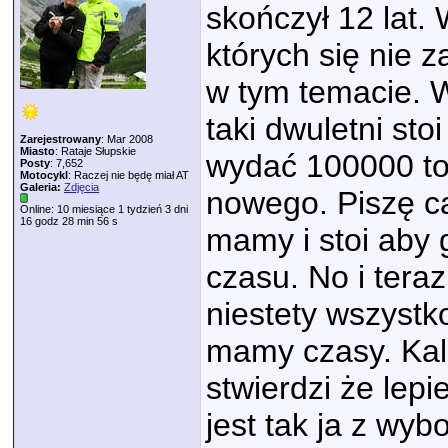
skończył 12 lat.
których się nie 
w tym temacie. 
taki dwuletni st
Zarejestrowany
: Mar 2008
Miasto
: Rataje Słupskie
wydać 100000 to
Posty
: 7,652
Motocykl
: Raczej nie będę miał AT
Galeria:
Zdjęcia
nowego. Piszę ca
Online: 10 miesiące 1 tydzień 3 dni
16 godz 28 min 56 s
mamy i stoi aby 
czasu. No i tera
niestety wszystk
mamy czasy. Kal
stwierdzi że lepi
jest tak ja z wy