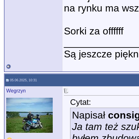
na rynku ma wsz
Sorki za offffff
_____________
Są jeszcze piękn
05.06.2025, 10:31
Wegrzyn
Cytat:
Napisał
consig
Ja tam też szu
byłem zbudowa