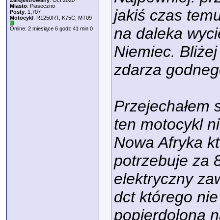
Zarejestrowany
: Oct 2020
Miasto
: Piaseczno
jakiś czas temu
Posty
: 1,707
Motocykl
: R1250RT, K75C, MT09
na daleka wyci
Online: 2 miesiące 6 godz 41 min 0
Niemiec. Bliże
zdarza godneg
Przejechałem s
ten motocykl ni
Nowa Afryka kt
potrzebuje za 8
elektryczny za
dct którego nie
popierdolona 