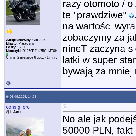
razy otomoto / o
te "prawdziwe"
na wartości wyra
zobaczymy za jak
Zarejestrowany
: Oct 2020
Miasto
: Piaseczno
nineT zaczyna si
Posty
: 1,707
Motocykl
: R1250RT, K75C, MT09
latki w super st
Online: 2 miesiące 6 godz 41 min 0
bywają za mniej n
05.06.2025, 14:28
consigliero
Ajde Jano
No ale jak podej
50000 PLN, fakt 