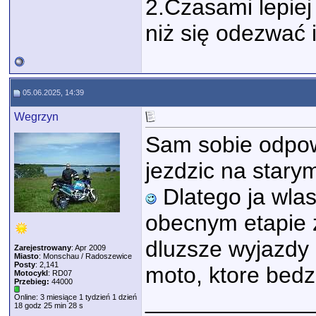
2.Czasami lepiej 
niż się odezwać 
05.06.2025, 14:39
Wegrzyn
Sam sobie odpow
jezdzic na starym
Dlatego ja wlas
obecnym etapie 
dluzsze wyjazdy 
Zarejestrowany
: Apr 2009
Miasto
: Monschau / Radoszewice
Posty
: 2,141
moto, ktore bedz
Motocykl
: RD07
Przebieg:
44000
_____________
Online: 3 miesiące 1 tydzień 1 dzień
18 godz 25 min 28 s