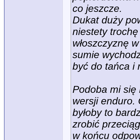
co jeszcze.
Dukat duży pow
niestety trochę
włoszczyznę w 
sumie wychodz
być do tańca i
Podoba mi się 
wersji enduro. 
byłoby to bard
zrobić przecią
w końcu odpow