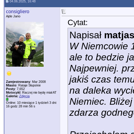
04.06.2025, 16:48
consigliero
Ajde Jano
Cytat:
Napisał
matja
W Niemcowie 1
ale to bedzie 
Najpewniej. pr
jakiś czas temu
Zarejestrowany
: Mar 2008
Miasto
: Rataje Słupskie
na daleka wyci
Posty
: 7,652
Motocykl
: Raczej nie będę miał AT
Galeria:
Zdjęcia
Niemiec. Bliże
Online: 10 miesiące 1 tydzień 3 dni
16 godz 28 min 56 s
zdarza godneg