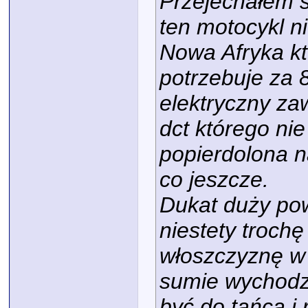
Przejechałem s
ten motocykl ni
Nowa Afryka kt
potrzebuje za 8
elektryczny za
dct którego nie
popierdolona 
co jeszcze.
Dukat duży pow
niestety trochę
włoszczyznę w 
sumie wychodz
być do tańca i