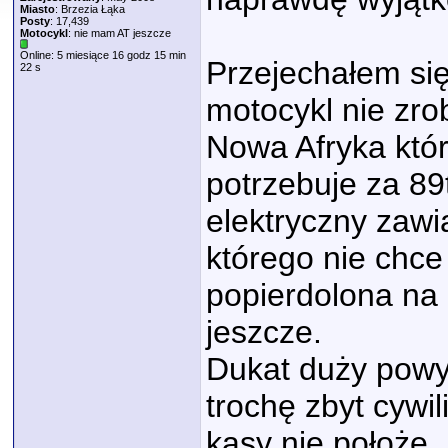
Miasto
: Brzezia Łąka
Posty
: 17,439
Motocykl
: nie mam AT jeszcze
Online: 5 miesiące 16 godz 15 min
Przejechałem się
22 s
motocykl nie zrob
Nowa Afryka któ
potrzebuje za 89t
elektryczny zawi
którego nie chce 
popierdolona na
jeszcze.
Dukat duży powyż
trochę zbyt cywi
kasy nie położę.