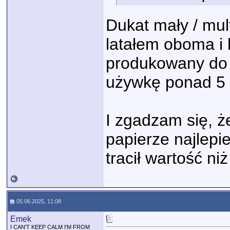
Dukat mały / mul
latałem oboma i
produkowany do 
używkę ponad 5 l
I zgadzam się, 
papierze najlepi
tracił wartość ni
05.06.2025, 11:08
Emek
I CAN'T KEEP CALM I'M FROM