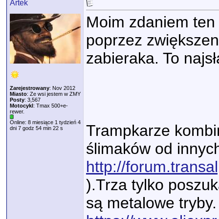
Artek
Moim zdaniem ten 
poprzez zwiększen
zabieraka. To najs
Zarejestrowany
: Nov 2012
Miasto
: Ze wsi jestem w ZMY
Posty
: 3,567
Motocykl
: Tmax 500+e-
rewer.
Online: 8 miesiące 1 tydzień 4
Trampkarze kombin
dni 7 godz 54 min 22 s
ślimaków od innych
http://forum.trans
).Trza tylko poszu
są metalowe tryby.