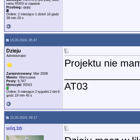
ramy RD03 w zapasie
Przebieg:
ojojoj
Online: 2 miesiące 1 dzień 16 godz
38 min 20 s
15.05.2024, 05:47
Dzieju
Administrator
Projektu nie ma
_____________
Zarejestrowany
: Mar 2008
Miasto
: Warszawa
Posty
: 9,767
AT03
Motocykl
: RD03
Online: 5 miesiące 2 tygodni 2 dni 6
godz 19 min 45 s
15.05.2024, 09:17
wilq.bb