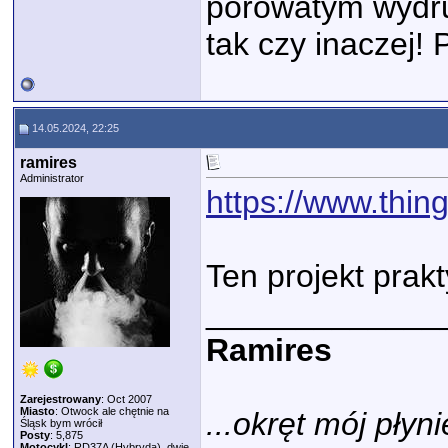
porowatym wydru
tak czy inaczej!
14.05.2024, 22:25
ramires
Administrator
https://www.thin
Ten projekt prak
_____________
Ramires
Zarejestrowany
: Oct 2007
Miasto
: Otwock ale chętnie na
...okręt mój płyni
Śląsk bym wrócił
Posty
: 5,875
Motocykl
: RD37A (Hybryda), dwie