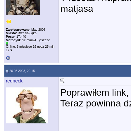
matjasa
Zarejestrowany
: May 2008
Miasto
: Brzezia Łąka
Posty
: 17,440
Motocykl
: nie mam AT jeszcze
Online: 5 miesiące 16 godz 25 min
17 s
26.03.2023, 22:15
redneck
Poprawiłem link, 
Teraz powinna dz