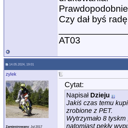
Prawdopodobnie m
Czy dał byś radę 
_____________
AT03
14.05.2024, 19:01
zylek
Cytat:
Napisał
Dzieju
Jakiś czas temu kup
zrobione z PET.
Wytrzymało 8 tyskm 
natomiast pękły wypu
Zarejestrowany
: Jul 2017