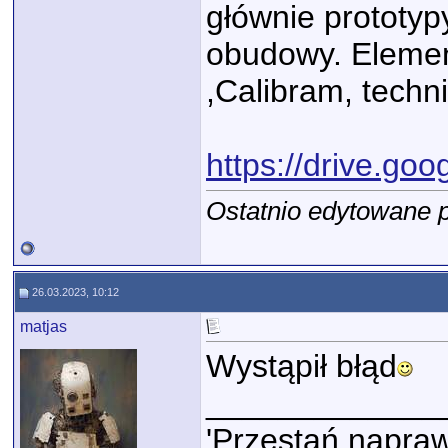
głównie prototyp
obudowy. Elemen
,Calibram, tech
https://drive.goo
Ostatnio edytowane p
26.03.2023, 10:12
matjas
Wystąpił błąd
_____________
'Przestań napraw