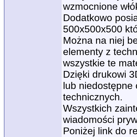
wzmocnione włó
Dodatkowo posia
500x500x500 któ
Można na niej b
elementy z tech
wszystkie te mat
Dzięki drukowi 
lub niedostępne 
technicznych.
Wszystkich zain
wiadomości pryw
Poniżej link do r