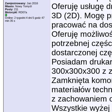
Zarejestrowany
: Jan 2016
Oferuję usługę 
Miasto
: Nowy Tomyśl
Posty
: 211
Motocykl
: RD07a
3D (2D). Mogę p
Online: 2 tygodni 4 dni 5 godz 47
min 35 s
pracować na dos
Oferuję możliwoś
potrzebnej częśc
dostarczonej czę
Posiadam drukar
300x300x300 z 
Zamknięta komor
materiałów tech
z zachowaniem o
Wszystkie wyżej