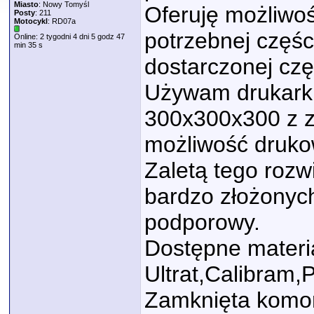
Miasto
: Nowy Tomyśl
Oferuję możliwoś
Posty
: 211
Motocykl
: RD07a
potrzebnej częśc
Online: 2 tygodni 4 dni 5 godz 47
min 35 s
dostarczonej czę
Używam drukarki
300x300x300 z 
możliwość druko
Zaletą tego rozw
bardzo złożonych
podporowy.
Dostępne materi
Ultrat,Calibram
Zamknięta komor