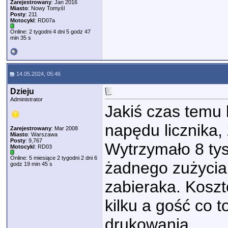
Zarejestrowany
: Jan 2016
Miasto
: Nowy Tomyśl
Posty
: 211
Motocykl
: RD07a
Online: 2 tygodni 4 dni 5 godz 47
min 35 s
14.05.2024, 05:46
Dzieju
Administrator
Jakiś czas temu
napędu licznika,
Zarejestrowany
: Mar 2008
Miasto
: Warszawa
Posty
: 9,767
Wytrzymało 8 tys
Motocykl
: RD03
Online: 5 miesiące 2 tygodni 2 dni 6
żadnego zużycia,
godz 19 min 45 s
zabieraka. Koszt
kilku a gość co t
drukowania.