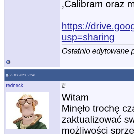
,Calibram oraz 
https://drive.goo
usp=sharing
Ostatnio edytowane p
25.03.2023, 22:41
redneck
Witam
Minęło trochę cz
zaktualizować sw
możliwości sprzę