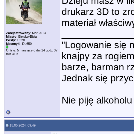
Dzieju masz w li
drukarz 3D to zr
materiał właściw
_____________
Zarejestrowany
: Mar 2013
Miasto
: Bielsko-Biała
Posty
: 1,320
"Logowanie się n
Motocykl
: DL650
Online: 5 miesiące 6 dni 14 godz 37
knajpy za rogie
min 31 s
barze, barman rzu
Jednak się przyc
Nie piję alkohol
15.05.2024, 09:49