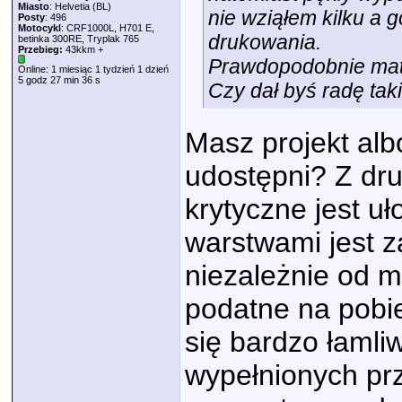
Miasto
: Helvetia (BL)
nie wziąłem kilku a g
Posty
: 496
Motocykl
: CRF1000L, H701 E,
drukowania.
betinka 300RE, Tryplak 765
Przebieg:
43kkm +
Prawdopodobnie mater
Online: 1 miesiąc 1 tydzień 1 dzień
5 godz 27 min 36 s
Czy dał byś radę taki
Masz projekt alb
udostępni? Z dru
krytyczne jest u
warstwami jest 
niezależnie od m
podatne na pobie
się bardzo łamliw
wypełnionych prz