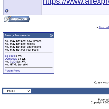
https://www.aliexp
«
Poprzed
Zasady Postowania
You
may not
post new threads
You
may not
post replies
You
may not
post attachments
You
may not
edit your posts
BB code
is
Wł.
Uśmieszki
są
Wł.
kod
[IMG]
jest
Wł.
kod HTML jest
Wył.
Forum Rules
Czasy w str
Powered b
Copyright ©2000