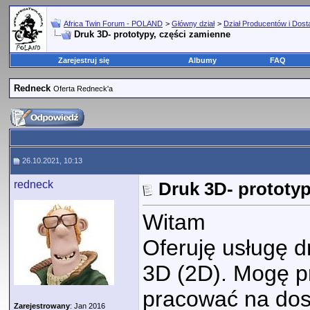
Africa Twin Forum - POLAND
>
Główny dział
>
Dział Producentów i Dos
Druk 3D- prototypy, części zamienne
Zarejestruj się
Albumy
FAQ
Redneck
Oferta Redneck'a
26.10.2021, 10:13
redneck
Druk 3D- prototyp
Witam
Oferuję usługę 
3D (2D). Mogę p
pracować na dos
Zarejestrowany
: Jan 2016